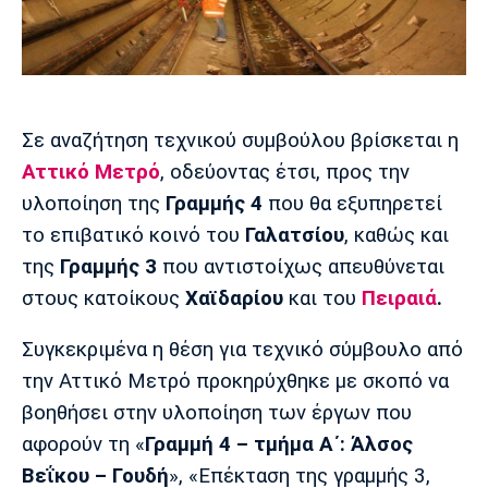
Μουσική
Στήλες
Πολιτισμός
Τραγούδια
Πρόγραμμα TV
Ιωνικός
Κηφισιά
Πανσερραϊκός
Cine Spot
Σε αναζήτηση τεχνικού συμβούλου βρίσκεται η
Running
Αττικό Μετρό
, οδεύοντας έτσι, προς την
υλοποίηση της
Γραμμής 4
που θα εξυπηρετεί
Media
το επιβατικό κοινό του
Γαλατσίου
, καθώς και
Μπαρτσελόνα
Ρεάλ
Ατλέτικο
Μαδρίτης
Μαδρίτης
της
Γραμμής 3
που αντιστοίχως απευθύνεται
Παρασκήνιο
στους κατοίκους
Χαϊδαρίου
και του
Πειραιά
.
Συγκεκριμένα η θέση για τεχνικό σύμβουλο από
Μάντσεστερ
Τσέλσι
Άρσεναλ
την Αττικό Μετρό προκηρύχθηκε με σκοπό να
Γιουνάιτεντ
βοηθήσει στην υλοποίηση των έργων που
αφορούν τη «
Γραμμή 4 – τμήμα Α΄: Άλσος
Βεΐκου – Γουδή
», «Επέκταση της γραμμής 3,