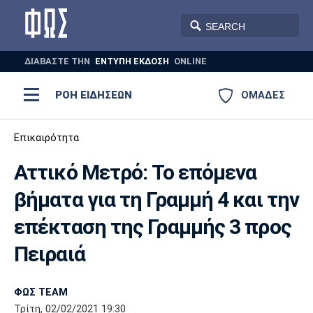
ΔΙΑΒΑΣΤΕ THN
ΕΝΤΥΠΗ ΕΚΔΟΣΗ
ONLINE
ΡΟΗ ΕΙΔΗΣΕΩΝ
ΟΜΑΔΕΣ
Ποδόσφαιρο
Επικαιρότητα
ΠΟΔΟΣΦΑΙΡΟ
ΜΠΑΣΚΕΤ
Αττικό Μετρό: Το επόμενα
Super League 1
Μπάσκετ
ΒΟΛΕΪ
ΠΟΛΟ
ΣΠΟΡ
βήματα για τη Γραμμή 4 και την
Ολυμπιακός
ΑΕΚ
ΠΑΟΚ
Super League 2
Ελλάδα
Ολυμπιακοί Αγώνες
επέκταση της Γραμμής 3 προς
AUTO-MOTO
PLUS
Γ Εθνική
Εθνική
Βόλεϊ
Πειραιά
Ελλάδα
EuroLeague
Πόλο
Παναθηναϊκός
Ατρόμητος
Πανιώνιος
ΦΩΣ TEAM
Τρίτη, 02/02/2021 19:30
Champions League
ΝΒΑ
Τένις