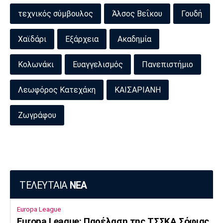
τεχνικός σύμβουλος
Άλσος Βεΐκου
Γουδή
Χαϊδάρι
Εξάρχεια
Ακαδημία
Κολωνάκι
Ευαγγελισμός
Πανεπιστήμιο
Λεωφόρος Κατεχάκη
ΚΑΙΣΑΡΙΑΝΗ
Ζωγράφου
ΤΕΛΕΥΤΑΙΑ
ΝΕΑ
Europa League
Europa League: Παρέλαση της ΤΣΣΚΑ Σόφιας