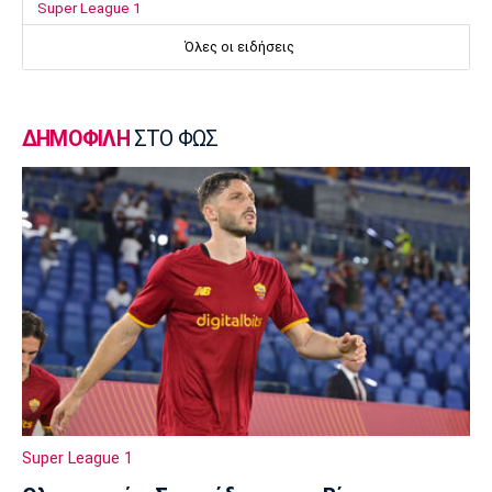
Super League 1
Επιστρέφει αύριο στη Θεσσαλονίκη ο
Όλες οι ειδήσεις
Ηρακλής
23:50
Μπάσκετ Ελλάδα
ΔΗΜΟΦΙΛΗ
ΣΤΟ ΦΩΣ
Επίσημα στον Άρη ο Άνταμ Μοκόκα
23:35
Europa League
Μπρούνο: «Δουλέψαμε καλά στην άμυνα»
23:32
Ποδόσφαιρο - Διεθνή
Κακή εβδομάδα για τη βαθμολογία της UEFA
23:23
Γ Εθνική
Αστέρας Βάρης: Νέες προσθήκες στο
ρόστερ
Super League 1
23:20