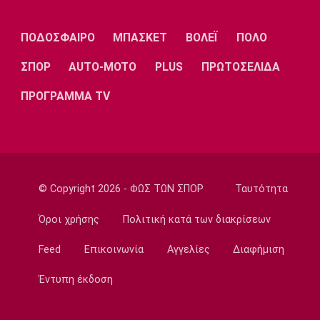
το 2032!
22:35
ΠΟΔΟΣΦΑΙΡΟ
ΜΠΑΣΚΕΤ
ΒΟΛΕΪ
ΠΟΛΟ
Ποδόσφαιρο - Διεθνή
ΣΠΟΡ
AUTO-MOTO
PLUS
ΠΡΩΤΟΣΕΛΙΔΑ
Επίσημα στη Ρεάλ Μαδρίτης ο Ντιομαντέ
22:20
ΠΡΟΓΡΑΜΜΑ TV
Super League 1
Ατρόμητος: Ήττα (2-1) από την ΑΕ Λεμεσού
στο τελευταίο φιλικό
22:05
© Copyright 2026 - ΦΩΣ ΤΩΝ ΣΠΟΡ
Ταυτότητα
Κολύμβηση
Κούβελος σε αδελφές Αλεξανδρή: «Μας
Όροι χρήσης
Πολιτική κατά των διακρίσεων
κάνατε υπερήφανους και ευτυχισμένους»
21:50
Feed
Επικοινωνία
Αγγελίες
Διαφήμιση
Super League 2
Έντυπη έκδοση
Ο Ζορζίνιο στον Πανσερραϊκό
21:35