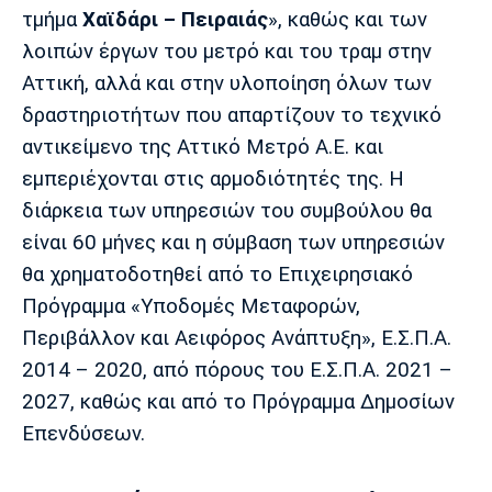
Λίβερπουλ
Μάντσεστερ
Γιουβέντους
τμήμα
Χαϊδάρι – Πειραιάς
», καθώς και των
Σίτι
λοιπών έργων του μετρό και του τραμ στην
Αττική, αλλά και στην υλοποίηση όλων των
δραστηριοτήτων που απαρτίζουν το τεχνικό
Ίντερ
Μίλαν
Μπάγερν
αντικείμενο της Αττικό Μετρό Α.Ε. και
εμπεριέχονται στις αρμοδιότητές της. Η
διάρκεια των υπηρεσιών του συμβούλου θα
είναι 60 μήνες και η σύμβαση των υπηρεσιών
Μπορούσια
Παρί Σεν
Μαρσέιγ
θα χρηματοδοτηθεί από το Επιχειρησιακό
Ντόρτμουντ
Ζερμέν
Πρόγραμμα «Υποδομές Μεταφορών,
Περιβάλλον και Αειφόρος Ανάπτυξη», Ε.Σ.Π.Α.
2014 – 2020, από πόρους του Ε.Σ.Π.Α. 2021 –
Μονακό
Ερυθρός
Τότεναμ
2027, καθώς και από το Πρόγραμμα Δημοσίων
Αστέρας
Επενδύσεων.