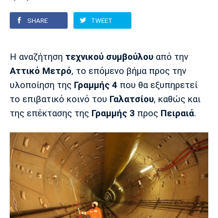
SHARE
TWEET
Europa League
Α Γυναικών
Σπορ
Αστέρας
ΠΑΣ Γιάννινα
Λεβαδειακός
Τρίπολης
Conference League
Champions League
Στίβος
Auto-Moto
Η αναζήτηση
τεχνικού συμβούλου
από την
Αττικό Μετρό
, το επόμενο βήμα προς την
Διεθνή
Κύπελλο
Γυμναστική
Αυτοκίνητο
Tech
υλοποίηση της
Γραμμής 4
που θα εξυπηρετεί
Παναιτωλικός
Λαμία
ΑΕΛ
Euro
EuroCup
Κολύμβηση
Formula 1
Gaming
Plus
το επιβατικό κοινό του
Γαλατσίου
, καθώς και
της επέκτασης της
Γραμμής 3
προς
Πειραιά
.
Εθνικές Ομάδες
Basket League
Χάντμπολ
Μοτοσυκλέτα
Gadgets
Θέατρο
Blogs
Κύπελλο
Α2 Μπάσκετ
Smartphones
Σινεμά
Η Εφημερίδα
Απόλλων
Άρης
ΟΦΗ
Σμύρνης
Διαιτησία
FIBA World Cup 2023
Ευ ζην
Πρωτοσέλιδα
Ποδόσφαιρο Γυναικών
Βιβλίο
Έντυπη έκδοση
Παναχαϊκή
Ηρακλής
Βόλος