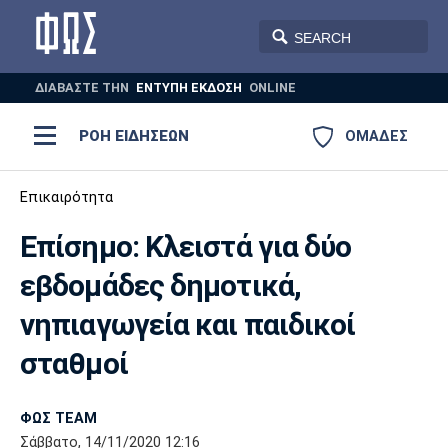
ΔΙΑΒΑΣΤΕ THN
ΕΝΤΥΠΗ ΕΚΔΟΣΗ
ONLINE
ΡΟΗ ΕΙΔΗΣΕΩΝ
ΟΜΑΔΕΣ
Ποδόσφαιρο
Επικαιρότητα
ΠΟΔΟΣΦΑΙΡΟ
ΜΠΑΣΚΕΤ
Επίσημο: Κλειστά για δύο
Super League 1
Μπάσκετ
ΒΟΛΕΪ
ΠΟΛΟ
ΣΠΟΡ
εβδομάδες δημοτικά,
Ολυμπιακός
ΑΕΚ
ΠΑΟΚ
Super League 2
Ελλάδα
Ολυμπιακοί Αγώνες
νηπιαγωγεία και παιδικοί
AUTO-MOTO
PLUS
Γ Εθνική
Εθνική
Βόλεϊ
σταθμοί
Ελλάδα
EuroLeague
Πόλο
Παναθηναϊκός
Ατρόμητος
Πανιώνιος
ΦΩΣ TEAM
Σάββατο, 14/11/2020 12:16
Champions League
ΝΒΑ
Τένις