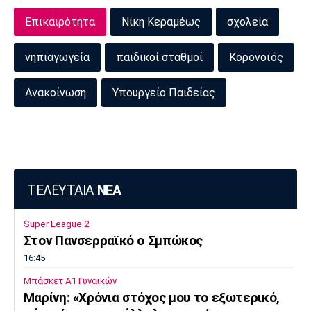
Επικαιρότητα
Νίκη Κεραμέως
σχολεία
νηπιαγωγεία
παιδικοί σταθμοί
Κορονοϊός
Ανακοίνωση
Υπουργείο Παιδείας
ΤΕΛΕΥΤΑΙΑ
ΝΕΑ
Super League 2
Στον Πανσερραϊκό ο Σμπώκος
16:45
Μπάσκετ Α1 Γυναικών
Μαρίνη: «Χρόνια στόχος μου το εξωτερικό,