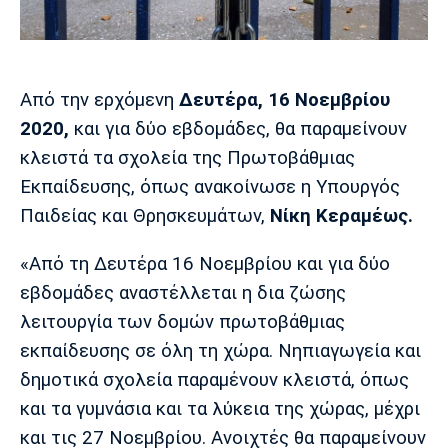
Μουσική
Στήλες
Πολιτισμός
Τραγούδια
Πρόγραμμα TV
Ιωνικός
Κηφισιά
Πανσερραϊκός
Από την ερχόμενη
Δευτέρα, 16 Νοεμβρίου
Cine Spot
2020,
και για δύο εβδομάδες, θα παραμείνουν
Running
κλειστά τα σχολεία της Πρωτοβάθμιας
Εκπαίδευσης, όπως ανακοίνωσε η Υπουργός
Media
Παιδείας και Θρησκευμάτων,
Νίκη Κεραμέως.
Μπαρτσελόνα
Ρεάλ
Ατλέτικο
Μαδρίτης
Μαδρίτης
Παρασκήνιο
«Από τη Δευτέρα 16 Νοεμβρίου και για δύο
εβδομάδες αναστέλλεται η δια ζώσης
λειτουργία των δομών πρωτοβάθμιας
Μάντσεστερ
Τσέλσι
Άρσεναλ
εκπαίδευσης σε όλη τη χώρα. Νηπιαγωγεία και
Γιουνάιτεντ
δημοτικά σχολεία παραμένουν κλειστά, όπως
και τα γυμνάσια και τα λύκεια της χώρας, μέχρι
και τις 27 Νοεμβρίου. Ανοιχτές θα παραμείνουν