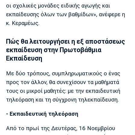
Λίβερπουλ
Μάντσεστερ
Γιουβέντους
οι σχολικές μονάδες ειδικής αγωγής και
Σίτι
εκπαίδευσης όλων των βαθμίδων», ανέφερε η
κ. Κεραμέως.
Ίντερ
Μίλαν
Μπάγερν
Πώς θα λειτουργήσει η εξ αποστάσεως
εκπαίδευση στην Πρωτοβάθμια
Εκπαίδευση
Με δύο τρόπους, συμπληρωματικούς ο ένας
Μπορούσια
Παρί Σεν
Μαρσέιγ
Ντόρτμουντ
Ζερμέν
προς τον άλλον, θα συνεχίσουν τα μαθήματά
τους οι μικροί μαθητές: με την εκπαιδευτική
τηλεόραση και τη σύγχρονη τηλεκπαίδευση.
Μονακό
Ερυθρός
Τότεναμ
Αστέρας
- Εκπαιδευτική τηλεόραση
Από το πρωί της Δευτέρας, 16 Νοεμβρίου