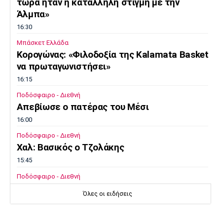
τώρα ήταν η κατάλληλη στιγμή με την
Άλμπα»
16:30
Μπάσκετ Ελλάδα
Κορογώνας: «Φιλοδοξία της Kalamata Basket
να πρωταγωνιστήσει»
16:15
Ποδόσφαιρο - Διεθνή
Απεβίωσε ο πατέρας του Μέσι
16:00
Ποδόσφαιρο - Διεθνή
Χαλ: Βασικός ο Τζολάκης
15:45
Ποδόσφαιρο - Διεθνή
Κι επίσημα στην Άρσεναλ ο Μπρούνο
Όλες οι ειδήσεις
Γκιμαράες
15:30