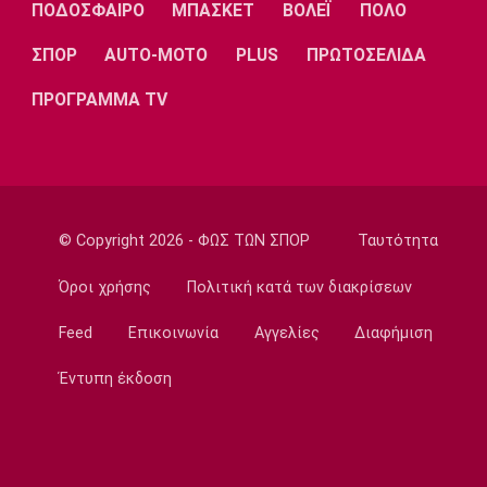
Σιμεόνε για Άλβαρες: «Ο σύλλογος έχει
ΠΟΔΟΣΦΑΙΡΟ
ΜΠΑΣΚΕΤ
ΒΟΛΕΪ
ΠΟΛΟ
πάρει την απόφασή του»
ΣΠΟΡ
AUTO-MOTO
PLUS
ΠΡΩΤΟΣΕΛΙΔΑ
13:40
Εθνικές Μπάσκετ
ΠΡΟΓΡΑΜΜΑ TV
Μπάρλος: «Χάσαμε από δικά μας λάθη»
13:30
EuroLeague
«Παραμένει στη Βιλερμπάν ο Μπολομπόι»
13:20
© Copyright 2026 - ΦΩΣ ΤΩΝ ΣΠΟΡ
Ταυτότητα
Τένις
Όροι χρήσης
Πολιτική κατά των διακρίσεων
Αποκλεισμός της Μαρίας Σάκκαρη από το
τουρνουά του Τορόντο
Feed
Επικοινωνία
Αγγελίες
Διαφήμιση
13:10
Έντυπη έκδοση
Εθνικές Μπάσκετ
Ευρωμπάσκετ U16: Ελλάδα-Δανία απόψε για
την πρώτη θέση στον όμιλο
13:00