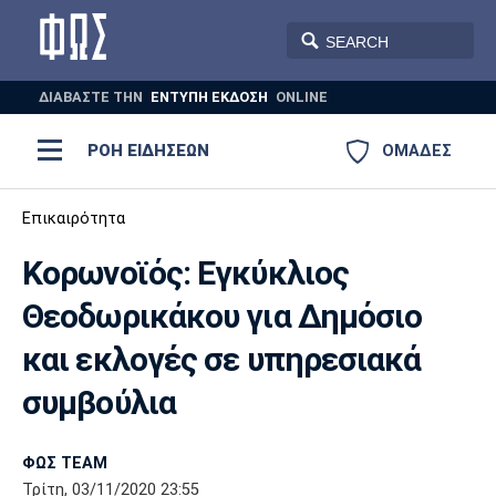
ΔΙΑΒΑΣΤΕ THN
ΕΝΤΥΠΗ ΕΚΔΟΣΗ
ONLINE
ΡΟΗ ΕΙΔΗΣΕΩΝ
ΟΜΑΔΕΣ
Ποδόσφαιρο
Επικαιρότητα
ΠΟΔΟΣΦΑΙΡΟ
ΜΠΑΣΚΕΤ
Κορωνοϊός: Εγκύκλιος
Super League 1
Μπάσκετ
ΒΟΛΕΪ
ΠΟΛΟ
ΣΠΟΡ
Θεοδωρικάκου για Δημόσιο
Ολυμπιακός
ΑΕΚ
ΠΑΟΚ
Super League 2
Ελλάδα
Ολυμπιακοί Αγώνες
και εκλογές σε υπηρεσιακά
AUTO-MOTO
PLUS
Γ Εθνική
Εθνική
Βόλεϊ
συμβούλια
Ελλάδα
EuroLeague
Πόλο
Παναθηναϊκός
Ατρόμητος
Πανιώνιος
ΦΩΣ TEAM
Τρίτη, 03/11/2020 23:55
Champions League
ΝΒΑ
Τένις