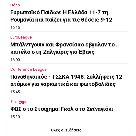
Πόλο
Ευρωπαϊκό Παίδων: Η Ελλάδα 11-7 τη
Ρουμανία και παίζει για τις θέσεις 9-12
16:15
EuroLeague
Μπάλντγουιν και Φρανσίσκο έβγαλαν το...
καπέλο στη Ζαλγκίρις για Έβανς
16:00
Conference League
Παναθηναϊκός - ΤΣΣΚΑ 1948: Συλλήψεις 12
ατόμων για ναρκωτικά και φωτοβολίδες
15:45
Στοίχημα
ΦΩΣ στο Στοίχημα: Γκολ στο Σεϊναγιόκι
15:30
Κολύμβηση
Όλες οι ειδήσεις
Ανοιχτή Θάλασσα: Εξαιρετική εμφάνιση και