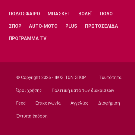
Super League 1
ΠΟΔΟΣΦΑΙΡΟ
ΜΠΑΣΚΕΤ
ΒΟΛΕΪ
ΠΟΛΟ
Στον Παναιτωλικό ο Μάρβελους Νακάμπα
13:40
ΣΠΟΡ
AUTO-MOTO
PLUS
ΠΡΩΤΟΣΕΛΙΔΑ
Μπάσκετ Ελλάδα
ΠΡΟΓΡΑΜΜΑ TV
Το Ελεγκτικό Συνέδριο ακύρωσε τον
διαγωνισμό για την ενεργειακή αναβάθμιση
του ΣΕΦ!
13:27
Ποδόσφαιρο - Διεθνή
© Copyright 2026 - ΦΩΣ ΤΩΝ ΣΠΟΡ
Ταυτότητα
Ίντερ: «Δένει» για πάντα τον Ντιμάρκο
13:20
Όροι χρήσης
Πολιτική κατά των διακρίσεων
Μπάσκετ
Feed
Επικοινωνία
Αγγελίες
Διαφήμιση
Στη Μπανταλόνα για ένα χρόνο ο Μπούγκι
Έλις
Έντυπη έκδοση
13:10
Μπάσκετ Ελλάδα