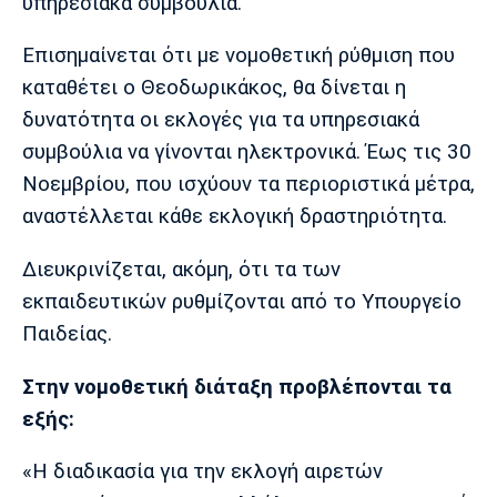
υπηρεσιακά συμβούλια.
Λίβερπουλ
Μάντσεστερ
Γιουβέντους
Σίτι
Επισημαίνεται ότι με νομοθετική ρύθμιση που
καταθέτει ο Θεοδωρικάκος, θα δίνεται η
δυνατότητα οι εκλογές για τα υπηρεσιακά
Ίντερ
Μίλαν
Μπάγερν
συμβούλια να γίνονται ηλεκτρονικά. Έως τις 30
Νοεμβρίου, που ισχύουν τα περιοριστικά μέτρα,
αναστέλλεται κάθε εκλογική δραστηριότητα.
Διευκρινίζεται, ακόμη, ότι τα των
Μπορούσια
Παρί Σεν
Μαρσέιγ
Ντόρτμουντ
Ζερμέν
εκπαιδευτικών ρυθμίζονται από το Υπουργείο
Παιδείας.
Στην νομοθετική διάταξη προβλέπονται τα
Μονακό
Ερυθρός
Τότεναμ
Αστέρας
εξής:
«Η διαδικασία για την εκλογή αιρετών