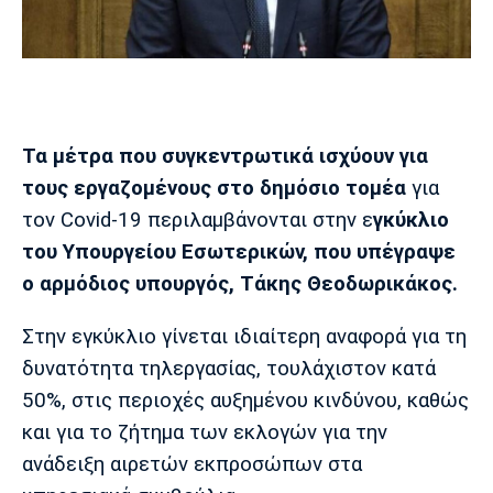
Μουσική
Στήλες
Πολιτισμός
Τραγούδια
Πρόγραμμα TV
Ιωνικός
Κηφισιά
Πανσερραϊκός
Cine Spot
Τα μέτρα που συγκεντρωτικά ισχύουν για
Running
τους εργαζομένους στο δημόσιο τομέα
για
τον Covid-19 περιλαμβάνονται στην ε
γκύκλιο
Media
Μπαρτσελόνα
Ρεάλ
Ατλέτικο
του Υπουργείου Εσωτερικών, που υπέγραψε
Μαδρίτης
Μαδρίτης
Παρασκήνιο
ο αρμόδιος υπουργός, Tάκης Θεοδωρικάκος.
Στην εγκύκλιο γίνεται ιδιαίτερη αναφορά για τη
δυνατότητα τηλεργασίας, τουλάχιστον κατά
Μάντσεστερ
Τσέλσι
Άρσεναλ
Γιουνάιτεντ
50%, στις περιοχές αυξημένου κινδύνου, καθώς
και για το ζήτημα των εκλογών για την
ανάδειξη αιρετών εκπροσώπων στα