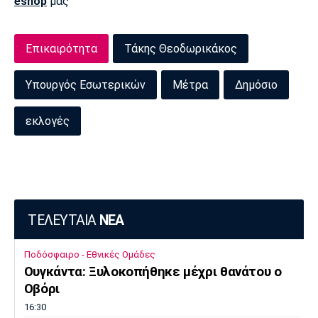
eshop
μας
Επικαιρότητα
Τάκης Θεοδωρικάκος
Υπουργός Εσωτερικών
Μέτρα
Δημόσιο
εκλογές
ΤΕΛΕΥΤΑΙΑ
ΝΕΑ
Ποδόσφαιρο - Εθνικές Ομάδες
Ουγκάντα: Ξυλοκοπήθηκε μέχρι θανάτου ο
Οβόρι
16:30