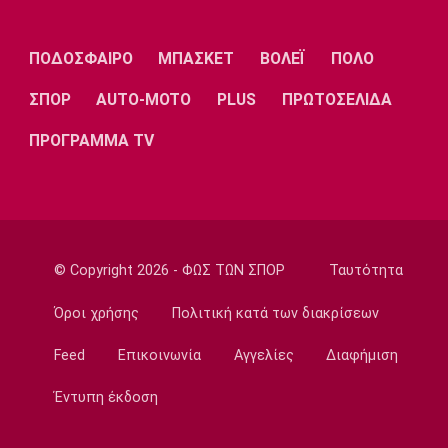
Ολυμπιακός: Το ενδιαφέρον για Καντιού και
Κάσερες
ΠΟΔΟΣΦΑΙΡΟ
ΜΠΑΣΚΕΤ
ΒΟΛΕΪ
ΠΟΛΟ
08:05
ΣΠΟΡ
AUTO-MOTO
PLUS
ΠΡΩΤΟΣΕΛΙΔΑ
Επικαιρότητα
Φωτιές: Πορτοκαλί συναγερμός σε Αττική
ΠΡΟΓΡΑΜΜΑ TV
και πέντε περιοχές
07:50
Επικαιρότητα
Μηχανή της ΔΙΑΣ συγκρούστηκε με ΙΧ - Δύο
αστυνομικοί τραυματίες
© Copyright 2026 - ΦΩΣ ΤΩΝ ΣΠΟΡ
Ταυτότητα
07:35
Αυτοκίνητο
Όροι χρήσης
Πολιτική κατά των διακρίσεων
Οι τιμές του Renault Clio
Feed
Επικοινωνία
Αγγελίες
Διαφήμιση
07:20
Επικαιρότητα
Έντυπη έκδοση
Καιρός: Υψηλές θερμοκρασίες σε όλη τη
χώρα