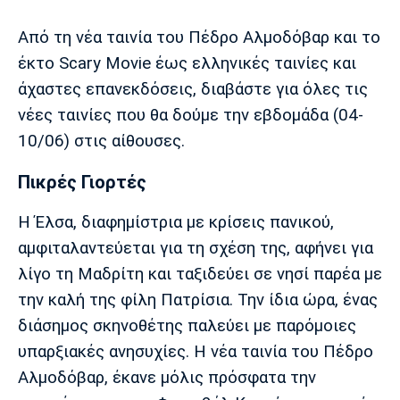
Μουσική
Στήλες
Από τη νέα ταινία του Πέδρο Αλμοδόβαρ και το
Πολιτισμός
Τραγούδια
Πρόγραμμα TV
έκτο Scary Movie έως ελληνικές ταινίες και
Ιωνικός
Κηφισιά
Πανσερραϊκός
άχαστες επανεκδόσεις, διαβάστε για όλες τις
Cine Spot
νέες ταινίες που θα δούμε την εβδομάδα (04-
Running
10/06) στις αίθουσες.
Media
Πικρές Γιορτές
Μπαρτσελόνα
Ρεάλ
Ατλέτικο
Μαδρίτης
Μαδρίτης
Η Έλσα, διαφημίστρια με κρίσεις πανικού,
Παρασκήνιο
αμφιταλαντεύεται για τη σχέση της, αφήνει για
λίγο τη Μαδρίτη και ταξιδεύει σε νησί παρέα με
την καλή της φίλη Πατρίσια. Την ίδια ώρα, ένας
Μάντσεστερ
Τσέλσι
Άρσεναλ
Γιουνάιτεντ
διάσημος σκηνοθέτης παλεύει με παρόμοιες
υπαρξιακές ανησυχίες. H νέα ταινία του Πέδρο
Αλμοδόβαρ, έκανε μόλις πρόσφατα την