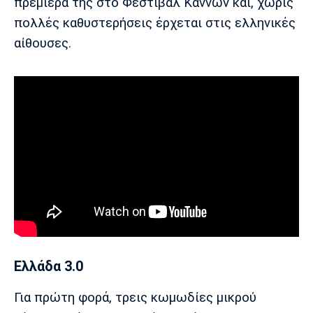
πρεμιέρα της στο Φεστιβάλ Καννών και, χωρίς
Λίβερπουλ
Μάντσεστερ
Γιουβέντους
Σίτι
πολλές καθυστερήσεις έρχεται στις ελληνικές
αίθουσες.
Ίντερ
Μίλαν
Μπάγερν
Μπορούσια
Παρί Σεν
Μαρσέιγ
Ντόρτμουντ
Ζερμέν
Μονακό
Ερυθρός
Τότεναμ
Αστέρας
Ελλάδα 3.0
Για πρώτη φορά, τρεις κωμωδίες μικρού