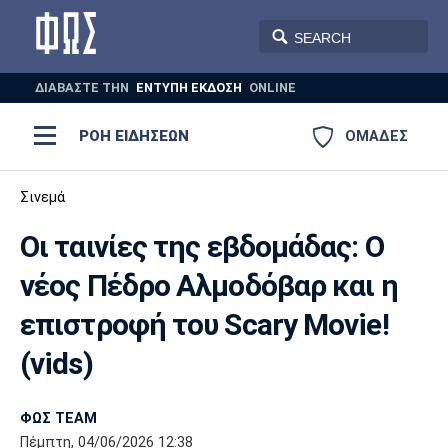
ΔΙΑΒΑΣΤΕ THN
ΕΝΤΥΠΗ ΕΚΔΟΣΗ
ONLINE
ΡΟΗ ΕΙΔΗΣΕΩΝ
ΟΜΑΔΕΣ
Ποδόσφαιρο
Σινεμά
ΠΟΔΟΣΦΑΙΡΟ
ΜΠΑΣΚΕΤ
Οι ταινίες της εβδομάδας: Ο
Super League 1
Μπάσκετ
ΒΟΛΕΪ
ΠΟΛΟ
ΣΠΟΡ
νέος Πέδρο Αλμοδόβαρ και η
Ολυμπιακός
ΑΕΚ
ΠΑΟΚ
Super League 2
Ελλάδα
Ολυμπιακοί Αγώνες
επιστροφή του Scary Movie!
AUTO-MOTO
PLUS
Γ Εθνική
Εθνική
Βόλεϊ
(vids)
Ελλάδα
EuroLeague
Πόλο
Παναθηναϊκός
Ατρόμητος
Πανιώνιος
ΦΩΣ TEAM
Πέμπτη, 04/06/2026 12:38
Champions League
ΝΒΑ
Τένις