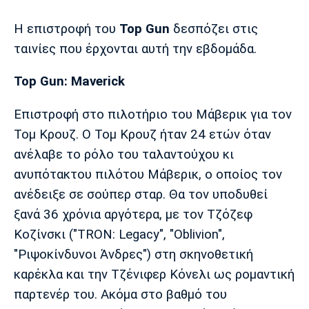
Μουσική
Στήλες
Η επιστροφή του
Top Gun
δεσπόζει στις
Πολιτισμός
Τραγούδια
Πρόγραμμα TV
ταινίες που έρχονται αυτή την εβδομάδα.
Ιωνικός
Κηφισιά
Πανσερραϊκός
Cine Spot
Top Gun: Maverick
Running
Επιστροφή στο πιλοτήριο του Μάβερικ για τον
Τομ Κρουζ. Ο Τομ Κρουζ ήταν 24 ετών όταν
Media
ανέλαβε το ρόλο του ταλαντούχου κι
Μπαρτσελόνα
Ρεάλ
Ατλέτικο
Μαδρίτης
Μαδρίτης
Παρασκήνιο
ανυπότακτου πιλότου Μάβερικ, ο οποίος τον
ανέδειξε σε σούπερ σταρ. Θα τον υποδυθεί
ξανά 36 χρόνια αργότερα, με τον Τζόζεφ
Κοζίνσκι ("TRON: Legacy", "Oblivion",
Μάντσεστερ
Τσέλσι
Άρσεναλ
Γιουνάιτεντ
"Ριψοκίνδυνοι Άνδρες") στη σκηνοθετική
καρέκλα και την Τζένιφερ Κόνελι ως ρομαντική
παρτενέρ του. Ακόμα στο βαθμό του