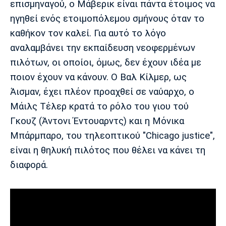
επισμηναγού, ο Μάβερικ είναι πάντα έτοιμος να
Λίβερπουλ
Μάντσεστερ
Γιουβέντους
Σίτι
ηγηθεί ενός ετοιμοπόλεμου σμήνους όταν το
καθήκον τον καλεί. Για αυτό το λόγο
αναλαμβάνει την εκπαίδευση νεοφερμένων
πιλότων, οι οποίοι, όμως, δεν έχουν ιδέα με
Ίντερ
Μίλαν
Μπάγερν
ποιον έχουν να κάνουν. Ο Βαλ Κίλμερ, ως
Άισμαν, έχει πλέον προαχθεί σε ναύαρχο, ο
Μάιλς Τέλερ κρατά το ρόλο του γιου τού
Γκουζ (Άντονι Έντουαρντς) και η Μόνικα
Μπορούσια
Παρί Σεν
Μαρσέιγ
Ντόρτμουντ
Ζερμέν
Μπάρμπαρο, του τηλεοπτικού "Chicago justice",
είναι η θηλυκή πιλότος που θέλει να κάνει τη
διαφορά.
Μονακό
Ερυθρός
Τότεναμ
Αστέρας