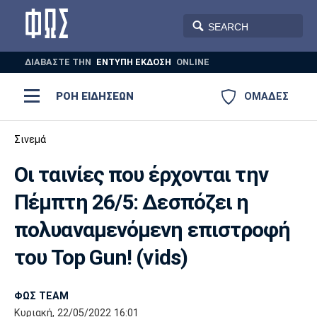
ΔΙΑΒΑΣΤΕ THN
ΕΝΤΥΠΗ ΕΚΔΟΣΗ
ONLINE
ΡΟΗ ΕΙΔΗΣΕΩΝ
ΟΜΑΔΕΣ
Ποδόσφαιρο
Σινεμά
ΠΟΔΟΣΦΑΙΡΟ
ΜΠΑΣΚΕΤ
Οι ταινίες που έρχονται την
Super League 1
Μπάσκετ
ΒΟΛΕΪ
ΠΟΛΟ
ΣΠΟΡ
Πέμπτη 26/5: Δεσπόζει η
Ολυμπιακός
ΑΕΚ
ΠΑΟΚ
Super League 2
Ελλάδα
Ολυμπιακοί Αγώνες
πολυαναμενόμενη επιστροφή
AUTO-MOTO
PLUS
Γ Εθνική
Εθνική
Βόλεϊ
του Top Gun! (vids)
Ελλάδα
EuroLeague
Πόλο
Παναθηναϊκός
Ατρόμητος
Πανιώνιος
ΦΩΣ TEAM
Κυριακή, 22/05/2022 16:01
Champions League
ΝΒΑ
Τένις