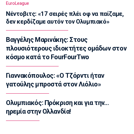
EuroLeague
Super League 2
Νέντοβιτς: «17 σειρές πλέι οφ να παίζαμε,
Στην Ελλάς Σύρου ο Οκοβέτσι
δεν κερδίζαμε αυτόν τον Ολυμπιακό»
17:15
Super League 1
Βαγγέλης Μαρινάκης: Στους
ΟΦΗ: Ανακοίνωσε τον Ντίκμαν
πλουσιότερους ιδιοκτήτες ομάδων στον
17:09
κόσμο κατά το FourFourTwo
Σπορ
Ιστιοπλοΐα: Νέος θρίαμβος με τέσσερα
μετάλλια στο Παγκόσμιο Πρωτάθλημα ILCA4
Γιαννακόπουλος: «Ο Τζόρντι ήταν
17:00
γατούλης μπροστά στον Λιόλιο»
Κολύμβηση
Ευρωπαϊκό Κολύμβησης: Στον τελικό των
Ολυμπιακός: Πρόκριση και για την...
800 μέτρων η Βασιλάκη
ηρεμία στην Ολλανδία!
16:45
Κολύμβηση
Ευρωπαϊκό Κολύμβησης: Έσπασε τα...