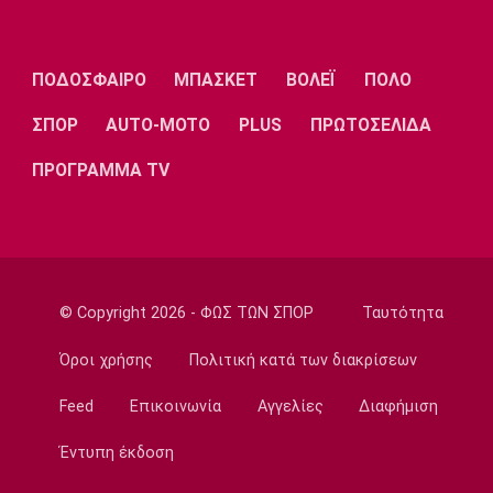
Μπάσκετ Ελλάδα
Κουκουλεκίδης: «Στη Σαουδική Αραβία βρήκα
αυτό που πάντα επιζητούσα»
ΠΟΔΟΣΦΑΙΡΟ
ΜΠΑΣΚΕΤ
ΒΟΛΕΪ
ΠΟΛΟ
14:50
ΣΠΟΡ
AUTO-MOTO
PLUS
ΠΡΩΤΟΣΕΛΙΔΑ
Super League 1
Παναθηναϊκός: Επέστρεψε ο Τετέι
ΠΡΟΓΡΑΜΜΑ TV
14:35
Super League 1
Σπόρτινγκ: Η επιβεβαίωση για τον
Μπραγκάνσα και ο Ολυμπιακός
14:20
© Copyright 2026 - ΦΩΣ ΤΩΝ ΣΠΟΡ
Ταυτότητα
Super League 1
ΠΑΟΚ: Ανεβαίνει ο Γιαννούλης
Όροι χρήσης
Πολιτική κατά των διακρίσεων
14:05
Feed
Επικοινωνία
Αγγελίες
Διαφήμιση
Γ Εθνική
Ιωνικός: Ενισχύθηκε με τον Παγώνη
Έντυπη έκδοση
13:50