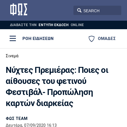
ΔΙΑΒΑΣΤΕ THN
ΕΝΤΥΠΗ ΕΚΔΟΣΗ
ONLINE
ΡΟΗ ΕΙΔΗΣΕΩΝ
ΟΜΑΔΕΣ
Ποδόσφαιρο
Σινεμά
ΠΟΔΟΣΦΑΙΡΟ
ΜΠΑΣΚΕΤ
Νύχτες Πρεμιέρας: Ποιες οι
Super League 1
Μπάσκετ
ΒΟΛΕΪ
ΠΟΛΟ
ΣΠΟΡ
αίθουσες του φετινού
Ολυμπιακός
ΑΕΚ
ΠΑΟΚ
Super League 2
Ελλάδα
Ολυμπιακοί Αγώνες
Φεστιβάλ- Προπώληση
AUTO-MOTO
PLUS
Γ Εθνική
Εθνική
Βόλεϊ
καρτών διαρκείας
Ελλάδα
EuroLeague
Πόλο
Παναθηναϊκός
Ατρόμητος
Πανιώνιος
ΦΩΣ TEAM
Δευτέρα, 07/09/2020 16:13
Champions League
ΝΒΑ
Τένις