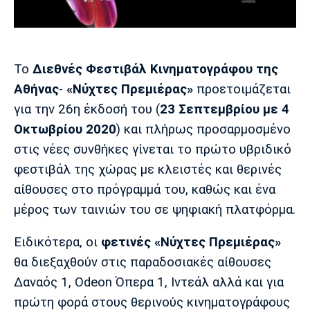
Μουσική
Στήλες
Πολιτισμός
Τραγούδια
Πρόγραμμα TV
Ιωνικός
Κηφισιά
Πανσερραϊκός
Το
Διεθνές Φεστιβάλ Κινηματογράφου της
Cine Spot
Αθήνας
-
«Νύχτες Πρεμιέρας»
προετοιμάζεται
Running
για την 26η έκδοσή του (
23 Σεπτεμβρίου με 4
Οκτωβρίου 2020
) και πλήρως προσαρμοσμένο
Media
στις νέες συνθήκες γίνεται το πρώτο υβριδικό
Μπαρτσελόνα
Ρεάλ
Ατλέτικο
Μαδρίτης
Μαδρίτης
φεστιβάλ της χώρας με κλειστές και θερινές
Παρασκήνιο
αίθουσες στο πρόγραμμά του, καθώς και ένα
μέρος των ταινιών του σε ψηφιακή πλατφόρμα.
Μάντσεστερ
Τσέλσι
Άρσεναλ
Ειδικότερα, οι
φετινές «Νύχτες Πρεμιέρας»
Γιουνάιτεντ
θα διεξαχθούν στις παραδοσιακές αίθουσες
Δαναός 1, Odeon Όπερα 1, Ιντεάλ αλλά και για
πρώτη φορά στους θερινούς κινηματογράφους