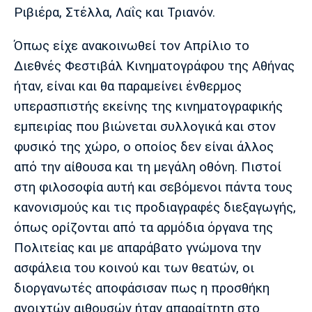
Λίβερπουλ
Μάντσεστερ
Γιουβέντους
Ριβιέρα, Στέλλα, Λαΐς και Τριανόν.
Σίτι
Όπως είχε ανακοινωθεί τον Απρίλιο το
Διεθνές Φεστιβάλ Κινηματογράφου της Αθήνας
ήταν, είναι και θα παραμείνει ένθερμος
Ίντερ
Μίλαν
Μπάγερν
υπερασπιστής εκείνης της κινηματογραφικής
εμπειρίας που βιώνεται συλλογικά και στον
φυσικό της χώρο, ο οποίος δεν είναι άλλος
από την αίθουσα και τη μεγάλη οθόνη. Πιστοί
Μπορούσια
Παρί Σεν
Μαρσέιγ
Ντόρτμουντ
Ζερμέν
στη φιλοσοφία αυτή και σεβόμενοι πάντα τους
κανονισμούς και τις προδιαγραφές διεξαγωγής,
όπως ορίζονται από τα αρμόδια όργανα της
Πολιτείας και με απαράβατο γνώμονα την
Μονακό
Ερυθρός
Τότεναμ
Αστέρας
ασφάλεια του κοινού και των θεατών, οι
διοργανωτές αποφάσισαν πως η προσθήκη
ανοιχτών αιθουσών ήταν απαραίτητη στο