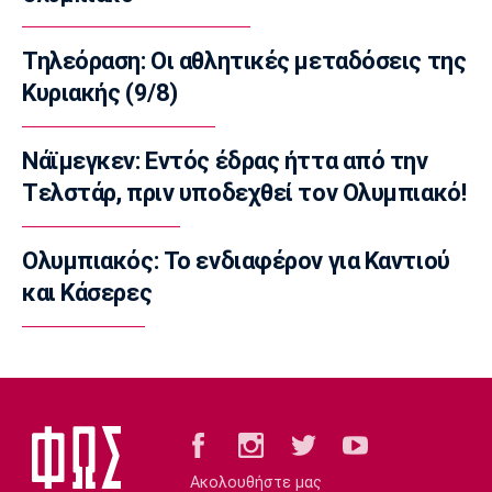
16:05
Τηλεόραση: Οι αθλητικές μεταδόσεις της
Super League 2
Απόλλων Καλαμαριάς: Ενισχύθηκε με τον
Κυριακής (9/8)
Βοριαζίδη
15:50
Νάϊμεγκεν: Εντός έδρας ήττα από την
Στίβος
Tελστάρ, πριν υποδεχθεί τον Ολυμπιακό!
Αρχίζει το Ευρωπαϊκό Πρωτάθλημα στίβου
στο Μπέρμιγχαμ
Ολυμπιακός: Το ενδιαφέρον για Καντιού
15:35
και Κάσερες
Μπάσκετ Ελλάδα
Μουρατίδης: «Στο NBA Summer League
μαθαίνεις την αγορά»
15:20
EuroLeague
Χάποελ Τελ Αβίβ: Τέλος ο Κουλέτσοφ
15:05
Ακολουθήστε μας