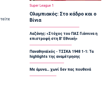
22:20
Super League 1
Super League 1
Ολυμπιακός: Στο κάδρο και ο
Ατρόμητος: Ήττα (2-1) από την ΑΕ
Λεμεσού στο τελευταίο φιλικό
υτείτε
Βίνια
22:05
Κολύμβηση
Λαζάνης: «Στόχος του ΠΑΣ Γιάννινα η
Κούβελος σε αδελφές Αλεξανδρή:
επιστροφή στη Β’ Εθνική»
«Μας κάνατε υπερήφανους και
ευτυχισμένους»
21:50
Παναθηναϊκός - ΤΣΣΚΑ 1948 1-1: Τα
highlights της αναμέτρησης
Super League 2
Ο Ζορζίνιο στον Πανσερραϊκό
21:35
Με άμυνα… χωνί δεν πας πουθενά
Ποδόσφαιρο - Εθνικές Ομάδες
Ουρουγουάη: Ο Φορλάν νέος
προπονητής της εθνικής
21:20
Ποδόσφαιρο - Διεθνή
PSV Αϊντχόφεν: Επίσημο του Κόστιτς