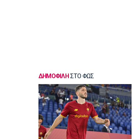
Γ Εθνική
«Πακέτο» στον Απόλλωνα Σμύρνης
23:05
Super League 1
Λεβαδειακός - Παναιτωλικός 1-0:
Φιλική νίκη οι Βοιωτοί επί των
«καναρινιών»
22:50
Europa League
ΠΑΟΚ-Άντερλεχτ 0-1: Πλήρωσε ακριβά
ένα λάθος (hls)
ΔΗΜΟΦΙΛΗ
ΣΤΟ ΦΩΣ
22:44
Ποδόσφαιρο - Διεθνή
Ρεάλ Μαδρίτης: Ανανέωσε τον
Βινίσιους ως το 2032!
22:35
Ποδόσφαιρο - Διεθνή
Επίσημα στη Ρεάλ Μαδρίτης ο
Ντιομαντέ