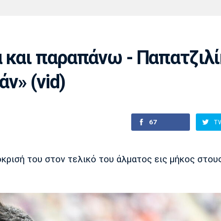
Χάντμπολ
Ηρακλής
Βόλος
Μπορούσια
Παρί Σεν
Ντόρτμουντ
Ζερμέν
 και παραπάνω - Παπατζιλί
άν» (vid)
Πόρτο
Μπενφίκα
67
T
κρισή του στον τελικό του άλματος εις μήκος στου