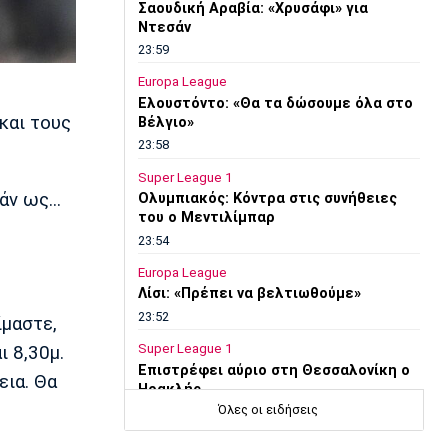
Σαουδική Αραβία: «Χρυσάφι» για
Ντεσάν
23:59
Europa League
Ελουστόντο: «Θα τα δώσουμε όλα στο
και τους
Βέλγιο»
23:58
Super League 1
ν ως...
Ολυμπιακός: Κόντρα στις συνήθειες
του ο Μεντιλίμπαρ
23:54
Europa League
Λίσι: «Πρέπει να βελτιωθούμε»
23:52
ίμαστε,
Super League 1
ι 8,30μ.
Επιστρέφει αύριο στη Θεσσαλονίκη ο
εια. Θα
Ηρακλής
Όλες οι ειδήσεις
23:50
Μπάσκετ Ελλάδα