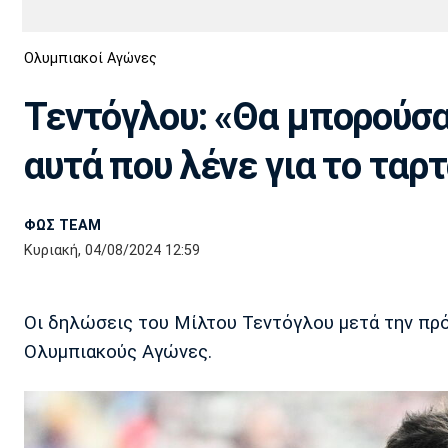
Διεθνή
EuroCup
Ολυμπιακοί Αγώνες
Euro
Basket League
Απόλλων
Άρης
ΟΦΗ
Παναχαϊκή
Εθνικές Ομάδες
Α2 Μπάσκετ
Σμύρνης
Τεντόγλου: «Θα μπορούσα
Κύπελλο
FIBA World Cup 2023
Διαιτησία
αυτά που λένε για το ταρτ
Ποδόσφαιρο Γυναικών
Ιωνικός
Κηφισιά
Πανσερραϊκός
ΦΩΣ TEAM
Κυριακή, 04/08/2024 12:59
Οι δηλώσεις του Μίλτου Τεντόγλου μετά την πρό
Ολυμπιακούς Αγώνες.