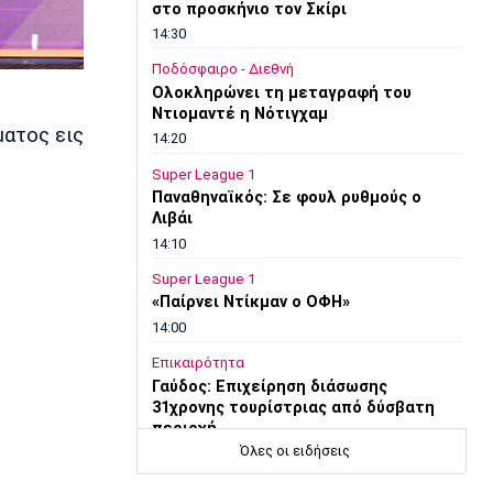
στο προσκήνιο τον Σκίρι
14:30
Ποδόσφαιρο - Διεθνή
Ολοκληρώνει τη μεταγραφή του
Ντιομαντέ η Νότιγχαμ
ματος εις
14:20
Super League 1
Παναθηναϊκός: Σε φουλ ρυθμούς ο
Λιβάι
14:10
Super League 1
«Παίρνει Ντίκμαν ο ΟΦΗ»
14:00
Επικαιρότητα
Γαύδος: Επιχείρηση διάσωσης
31χρονης τουρίστριας από δύσβατη
περιοχή
Όλες οι ειδήσεις
13:50
Ποδόσφαιρο - Διεθνή