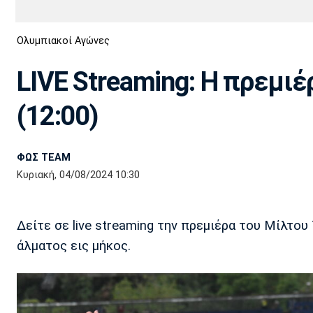
Διεθνή
EuroCup
Ολυμπιακοί Αγώνες
Euro
Basket League
Απόλλων
Άρης
ΟΦΗ
Παναχαϊκή
Εθνικές Ομάδες
Α2 Μπάσκετ
Σμύρνης
LIVE Streaming: Η πρεμιέ
Κύπελλο
FIBA World Cup 2023
Διαιτησία
(12:00)
Ποδόσφαιρο Γυναικών
Ιωνικός
Κηφισιά
Πανσερραϊκός
ΦΩΣ TEAM
Κυριακή, 04/08/2024 10:30
Δείτε σε live streaming την πρεμιέρα του Μίλτ
άλματος εις μήκος.