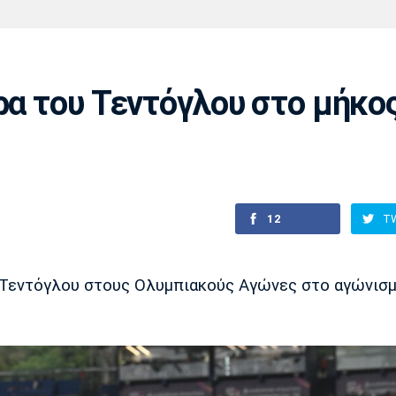
Χάντμπολ
Ηρακλής
Βόλος
Μπορούσια
Παρί Σεν
Ντόρτμουντ
Ζερμέν
ρα του Τεντόγλου στο μήκο
Πόρτο
Μπενφίκα
12
T
ου Τεντόγλου στους Ολυμπιακούς Αγώνες στο αγώνισ