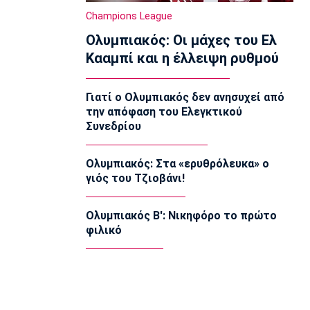
Super League 2
Champions League
Ο Θανάσης Στάικος στο «ΦΩΣ»: «Η
Ολυμπιακός: Οι μάχες του Ελ
κουλτούρα του νησιού ξεχωρίζει»
12:00
Κααμπί και η έλλειψη ρυθμού
Επικαιρότητα
Εγκαταλείπουν μαζικά την Αθήνα οι
Γιατί ο Ολυμπιακός δεν ανησυχεί από
αδειούχοι
την απόφαση του Ελεγκτικού
11:50
Συνεδρίου
EuroLeague
Πήρε τον Μπαλό και τον στέλνει
Ολυμπιακός: Στα «ερυθρόλευκα» ο
δανεικό η Βαλένθια
γιός του Τζιοβάνι!
11:40
Ποδόσφαιρο - Διεθνή
Ολυμπιακός Β': Νικηφόρο το πρώτο
Ο Κούτσιας πέτυχε το πρώτο γκολ
φιλικό
της σεζόν στη φετινή Liga Portugal
11:30
EuroLeague
Ανανέωσε με τη Βιλερμπάν ο Τζάκσον
11:20