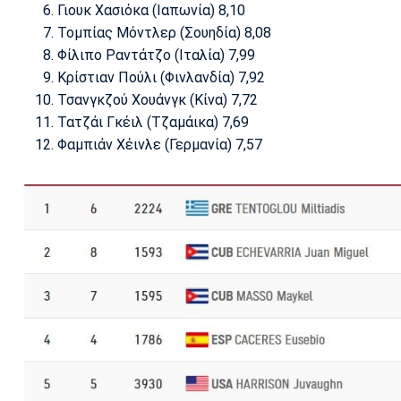
Γιουκ Χασιόκα (Ιαπωνία) 8,10
Τομπίας Μόντλερ (Σουηδία) 8,08
Φίλιπο Ραντάτζο (Ιταλία) 7,99
Κρίστιαν Πούλι (Φινλανδία) 7,92
Τσανγκζού Χουάνγκ (Κίνα) 7,72
Τατζάι Γκέιλ (Τζαμάικα) 7,69
Φαμπιάν Χέινλε (Γερμανία) 7,57