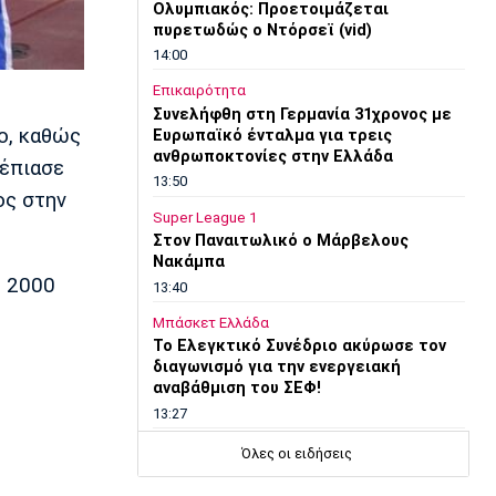
Ολυμπιακός: Προετοιμάζεται
πυρετωδώς ο Ντόρσεϊ (vid)
14:00
Επικαιρότητα
Συνελήφθη στη Γερμανία 31χρονος με
ο, καθώς
Ευρωπαϊκό ένταλμα για τρεις
ανθρωποκτονίες στην Ελλάδα
 έπιασε
13:50
ος στην
Super League 1
Στον Παναιτωλικό ο Μάρβελους
Νακάμπα
ο 2000
13:40
Μπάσκετ Ελλάδα
Το Ελεγκτικό Συνέδριο ακύρωσε τον
διαγωνισμό για την ενεργειακή
αναβάθμιση του ΣΕΦ!
13:27
Ποδόσφαιρο - Διεθνή
Όλες οι ειδήσεις
Ίντερ: «Δένει» για πάντα τον Ντιμάρκο