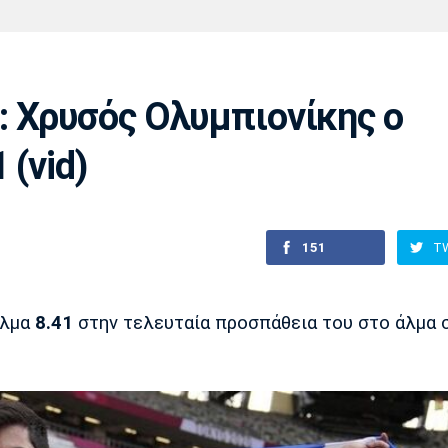
Χάντμπολ
Ηρακλής
Βόλος
Μπορούσια
Παρί Σεν
Ντόρτμουντ
Ζερμέν
 Χρυσός Ολυμπιονίκης ο
 (vid)
Πόρτο
Μπενφίκα
151
T
άλμα
8.41
στην τελευταία προσπάθεια του στο άλμα σ