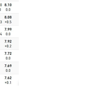
Europa League
Μάρκο Σίλβα: «Ο Παυλίδης
απολαμβάνει εκεί που βρίσκεται»
11:00
Επικαιρότητα
Στις φλόγες εγκαταλελειμμένο
κτήριο στο Μοσχάτο
10:50
Εθνικές Μπάσκετ
Ευρωμπάσκετ Κορασίδων: Πρεμιέρα
με νίκη για τις Ισλανδία και Δανία
10:40
Μπάσκετ
Συνεχίζει στη Ρωσία ο Αλεξέι
Ποκουσέφσκι
10:30
Στοίχημα
ΦΩΣ στο Στοίχημα: Κίνητρο η
Σάντεφιορντ