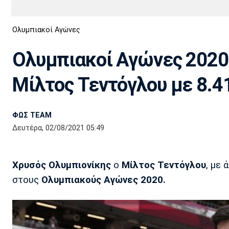
Διεθνή
EuroCup
Ολυμπιακοί Αγώνες
Euro
Basket League
Απόλλων
Άρης
ΟΦΗ
Παναχαϊκή
Εθνικές Ομάδες
Α2 Μπάσκετ
Σμύρνης
Ολυμπιακοί Αγώνες 2020:
Κύπελλο
FIBA World Cup 2023
Διαιτησία
Μίλτος Τεντόγλου με 8.41
Ποδόσφαιρο Γυναικών
Ιωνικός
Κηφισιά
Πανσερραϊκός
ΦΩΣ TEAM
Δευτέρα, 02/08/2021 05:49
Χρυσός Ολυμπιονίκης
ο
Μίλτος Τεντόγλου
, με 
στους
Ολυμπιακούς Αγώνες 2020.