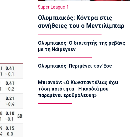
11:50
Super League 1
Εθνικές Μπάσκετ
Ολυμπιακός: Κόντρα στις
Ευρωμπάσκετ Κορασίδων U16:
συνήθειες του ο Μεντιλίμπαρ
Πρεμιέρα απόψε για την Ελλάδα
απέναντι στην Ιρλανδία
11:40
Ολυμπιακός: Ο διαιτητής της ρεβάνς
με τη Ναϊμέγκεν
NBA
«Μη εγγυημένο το συμβόλαιο του Λόνι
Γουόκερ στους Νάγκετς»
Ολυμπιακός: Περιμένει τον Έσε
11:30
Europa League
Μπιανκόν: «Ο Κωνσταντέλιας έχει
ΠΑΟΚ: «Δεν πήραμε αυτό που αξίζαμε
τόση ποιότητα - Η καρδιά μου
- Η ιστορία δεν έχει τελειώσει»
παραμένει ερυθρόλευκη»
11:15
Ποδόσφαιρο - Διεθνή
«Πάει για βασικός ο Ιωαννίδης μετά το
επεισόδιο Μπόρζες - Σουάρες»
11:02