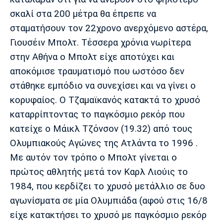
Λίβερπουλ
Μάντσεστερ
Γιουβέντους
Σίτι
σκαλί στα 200 μέτρα θα έπρεπε να
σταματήσουν τον 22χρονο ανερχόμενο αστέρα,
Γιουσέιν Μπολτ. Τέσσερα χρόνια νωρίτερα
στην Αθήνα ο Μπολτ είχε αποτύχει και
Ίντερ
Μίλαν
Μπάγερν
αποκόμισε τραυματισμό που ωστόσο δεν
στάθηκε εμπόδιο να συνεχίσει και να γίνει ο
κορυφαίος. Ο Τζαμαϊκανός κατακτά το χρυσό
καταρρίπτοντας το παγκόσμιο ρεκόρ που
Μπορούσια
Παρί Σεν
Μαρσέιγ
κατείχε ο Μάικλ Τζόνσον (19.32) από τους
Ντόρτμουντ
Ζερμέν
Ολυμπιακούς Αγώνες της Ατλάντα το 1996 .
Με αυτόν τον τρόπο ο Μπολτ γίνεται ο
πρώτος αθλητής μετά τον Καρλ Λιούις το
Μονακό
Ερυθρός
Τότεναμ
1984, που κερδίζει το χρυσό μετάλλιο σε δυο
Αστέρας
αγωνίσματα σε μία Ολυμπιάδα (αφού στις 16/8
είχε κατακτήσει το χρυσό με παγκόσμιο ρεκόρ