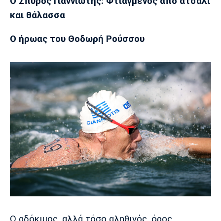
Ο Σπύρος Γιαννιώτης: Φτιαγμένος από ατσάλι
και θάλασσα
Ο ήρωας του Θοδωρή Ρούσσου
Ο αδόκιμος, αλλά τόσο αληθινός, όρος