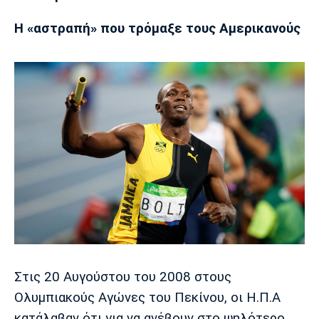
Μουσική
Στήλες
Η «αστραπή» που τρόμαξε τους Αμερικανούς
Πολιτισμός
Τραγούδια
Πρόγραμμα TV
Ιωνικός
Κηφισιά
Πανσερραϊκός
Cine Spot
Running
Media
Μπαρτσελόνα
Ρεάλ
Ατλέτικο
Μαδρίτης
Μαδρίτης
Παρασκήνιο
Μάντσεστερ
Τσέλσι
Άρσεναλ
Γιουνάιτεντ
Στις 20 Αυγούστου του 2008 στους
Ολυμπιακούς Αγώνες του Πεκίνου, οι Η.Π.Α
κατάλαβαν ότι για να ανέβουν στο ψηλότερο