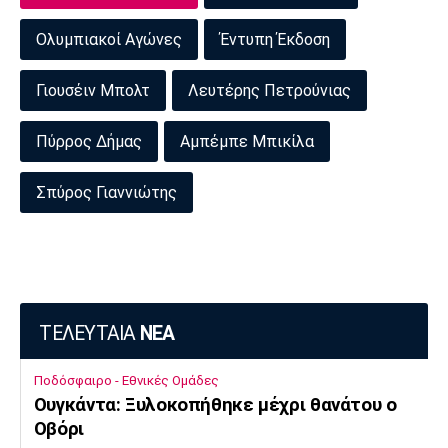
Ολυμπιακοί Αγώνες
Έντυπη Έκδοση
Γιουσέιν Μπολτ
Λευτέρης Πετρούνιας
Πύρρος Δήμας
Αμπέμπε Μπικίλα
Σπύρος Γιαννιώτης
ΤΕΛΕΥΤΑΙΑ
ΝΕΑ
Ποδόσφαιρο - Εθνικές Ομάδες
Ουγκάντα: Ξυλοκοπήθηκε μέχρι θανάτου ο
Οβόρι