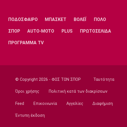
13:50
Super League 1
ΠΟΔΟΣΦΑΙΡΟ
ΜΠΑΣΚΕΤ
ΒΟΛΕΪ
ΠΟΛΟ
Στον Παναιτωλικό ο Μάρβελους Νακάμπα
13:40
ΣΠΟΡ
AUTO-MOTO
PLUS
ΠΡΩΤΟΣΕΛΙΔΑ
Μπάσκετ Ελλάδα
ΠΡΟΓΡΑΜΜΑ TV
Το Ελεγκτικό Συνέδριο ακύρωσε τον
διαγωνισμό για την ενεργειακή αναβάθμιση
του ΣΕΦ!
13:27
Ποδόσφαιρο - Διεθνή
© Copyright 2026 - ΦΩΣ ΤΩΝ ΣΠΟΡ
Ταυτότητα
Ίντερ: «Δένει» για πάντα τον Ντιμάρκο
13:20
Όροι χρήσης
Πολιτική κατά των διακρίσεων
Μπάσκετ
Feed
Επικοινωνία
Αγγελίες
Διαφήμιση
Στη Μπανταλόνα για ένα χρόνο ο Μπούγκι
Έλις
Έντυπη έκδοση
13:10