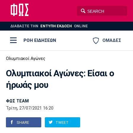
ΔΙΑΒΑΣΤΕ THN
ΕΝΤΥΠΗ ΕΚΔΟΣΗ
ONLINE
ΡΟΗ ΕΙΔΗΣΕΩΝ
ΟΜΑΔΕΣ
Ποδόσφαιρο
Ολυμπιακοί Αγώνες
ΠΟΔΟΣΦΑΙΡΟ
ΜΠΑΣΚΕΤ
Ολυμπιακοί Αγώνες: Είσαι ο
Super League 1
Μπάσκετ
ΒΟΛΕΪ
ΠΟΛΟ
ΣΠΟΡ
ήρωάς μου
Ολυμπιακός
ΑΕΚ
ΠΑΟΚ
Super League 2
Ελλάδα
Ολυμπιακοί Αγώνες
AUTO-MOTO
PLUS
ΦΩΣ TEAM
Γ Εθνική
Εθνική
Βόλεϊ
Τρίτη, 27/07/2021 16:20
Ελλάδα
EuroLeague
Πόλο
Παναθηναϊκός
Ατρόμητος
Πανιώνιος
SHARE
TWEET
Champions League
ΝΒΑ
Τένις