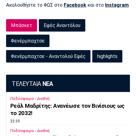
Μουσική
Στήλες
Ακολουθήστε το ΦΩΣ στο
Facebook
και στο
Instagram
Πολιτισμός
Τραγούδια
Πρόγραμμα TV
Μπάσκετ
Εφές Αναντόλου
Ιωνικός
Κηφισιά
Πανσερραϊκός
Cine Spot
Φενέρμπαχτσε
Running
Φενέρμπαχτσε - Αναντολού Εφές
highlights
Media
Μπαρτσελόνα
Ρεάλ
Ατλέτικο
Μαδρίτης
Μαδρίτης
Παρασκήνιο
ΤΕΛΕΥΤΑΙΑ
ΝΕΑ
Ποδόσφαιρο - Διεθνή
Μάντσεστερ
Τσέλσι
Άρσεναλ
Ρεάλ Μαδρίτης: Ανανέωσε τον Βινίσιους ως
Γιουνάιτεντ
το 2032!
22:35
Ποδόσφαιρο - Διεθνή