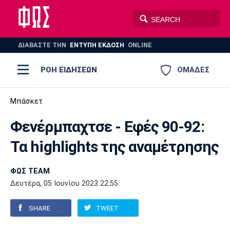
ΔΙΑΒΑΣΤΕ THN
ΕΝΤΥΠΗ ΕΚΔΟΣΗ
ONLINE
ΡΟΗ ΕΙΔΗΣΕΩΝ
ΟΜΑΔΕΣ
Ποδόσφαιρο
Μπάσκετ
ΠΟΔΟΣΦΑΙΡΟ
ΜΠΑΣΚΕΤ
Φενέρμπαχτσε - Εφές 90-92:
Super League 1
Μπάσκετ
ΒΟΛΕΪ
ΠΟΛΟ
ΣΠΟΡ
Τα highlights της αναμέτρησης
Ολυμπιακός
ΑΕΚ
ΠΑΟΚ
Super League 2
Ελλάδα
Ολυμπιακοί Αγώνες
AUTO-MOTO
PLUS
ΦΩΣ TEAM
Γ Εθνική
Εθνική
Βόλεϊ
Δευτέρα, 05 Ιουνίου 2023 22:55
Ελλάδα
EuroLeague
Πόλο
Παναθηναϊκός
Ατρόμητος
Πανιώνιος
SHARE
TWEET
Champions League
ΝΒΑ
Τένις