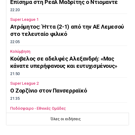
Επίσημα στη Ρεάλ Μαδρίτης ο Ντιομαντέ
Λίβερπουλ
Μάντσεστερ
Γιουβέντους
Σίτι
22:20
Super League 1
Ατρόμητος: Ήττα (2-1) από την ΑΕ Λεμεσού
στο τελευταίο φιλικό
Ίντερ
Μίλαν
Μπάγερν
22:05
Κολύμβηση
Κούβελος σε αδελφές Αλεξανδρή: «Μας
κάνατε υπερήφανους και ευτυχισμένους»
Μπορούσια
Παρί Σεν
Μαρσέιγ
21:50
Ντόρτμουντ
Ζερμέν
Super League 2
Ο Ζορζίνιο στον Πανσερραϊκό
21:35
Μονακό
Ερυθρός
Τότεναμ
Ποδόσφαιρο - Εθνικές Ομάδες
Αστέρας
Ουρουγουάη: Ο Φορλάν νέος προπονητής της
Όλες οι ειδήσεις
εθνικής
21:20