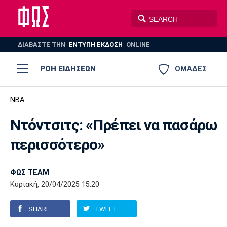
ΔΙΑΒΑΣΤΕ THN
ΕΝΤΥΠΗ ΕΚΔΟΣΗ
ONLINE
ΡΟΗ ΕΙΔΗΣΕΩΝ
ΟΜΑΔΕΣ
Ποδόσφαιρο
NBA
ΠΟΔΟΣΦΑΙΡΟ
ΜΠΑΣΚΕΤ
Ντόντσιτς: «Πρέπει να πασάρω
Super League 1
Μπάσκετ
ΒΟΛΕΪ
ΠΟΛΟ
ΣΠΟΡ
περισσότερο»
Ολυμπιακός
ΑΕΚ
ΠΑΟΚ
Super League 2
Ελλάδα
Ολυμπιακοί Αγώνες
AUTO-MOTO
PLUS
ΦΩΣ TEAM
Γ Εθνική
Εθνική
Βόλεϊ
Κυριακή, 20/04/2025 15:20
Ελλάδα
EuroLeague
Πόλο
Παναθηναϊκός
Ατρόμητος
Πανιώνιος
SHARE
TWEET
Champions League
ΝΒΑ
Τένις