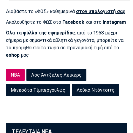
Πόρτο
Μπενφίκα
Διαβάστε το «ΦΩΣ» καθημερινά
στον υπολογιστή σας
Ακολουθήστε το ΦΩΣ στο
Facebook
και στο
Instagram
Όλα τα φύλλα της εφημερίδας
, από το 1958 μέχρι
σήμερα με σημαντικά αθλητικά γεγονότα, μπορείτε να
τα προμηθευτείτε τώρα σε προνομιακή τιμή από το
eshop
μας
NBA
Λος Άντζελες Λέικερς
Μινεσότα Τίμπεργουλφς
Λούκα Ντόντσιτς
ΤΕΛΕΥΤΑΙΑ
ΝΕΑ