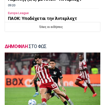
09:20
Europa League
ΠΑΟΚ: Υποδέχεται την Άντερλεχτ
09:05
Όλες οι ειδήσεις
Κολύμβηση
Ευρωπαϊκό Πρωτάθλημα Νέων Γυναικών:
Ήττα της Ελλάδας από την Ολλανδία
ΔΗΜΟΦΙΛΗ
ΣΤΟ ΦΩΣ
08:50
Χάντμπολ
Παπάζογλου: «Βρισκόμαστε σε πολύ καλό
επίπεδο»
08:35
Conference League
Παναθηναϊκός - ΤΣΣΚΑ 1948 1-1: Τα
highlights της αναμέτρησης
08:20