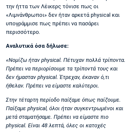
Μουσική
Στήλες
την ήττα των Λέικερς τόνισε πως οι
«Λιμνάνθρωποι» δεν ήταν αρκετά physical και
Πολιτισμός
Τραγούδια
Πρόγραμμα TV
υπογράμμισε πως πρέπει να πασάρει
Ιωνικός
Κηφισιά
Πανσερραϊκός
Cine Spot
περισσότερο.
Running
Αναλυτικά όσα δήλωσε:
Media
«Νομίζω ήταν physical. Πέτυχαν πολλά τρίποντα.
Μπαρτσελόνα
Ρεάλ
Ατλέτικο
Πρέπει να περιορίσουμε τα τρίποντά τους και
Μαδρίτης
Μαδρίτης
Παρασκήνιο
δεν ήμασταν physical. Έτρεχαν, έκαναν ό,τι
ήθελαν. Πρέπει να είμαστε καλύτεροι.
Στην τέταρτη περίοδο παίξαμε όπως παίζουμε.
Μάντσεστερ
Τσέλσι
Άρσεναλ
Γιουνάιτεντ
Παίξαμε physical, όλοι ήταν συγκεντρωμένοι και
μετά σταματήσαμε. Πρέπει να είμαστε πιο
physical. Είναι 48 λεπτά, όλες οι κατοχές