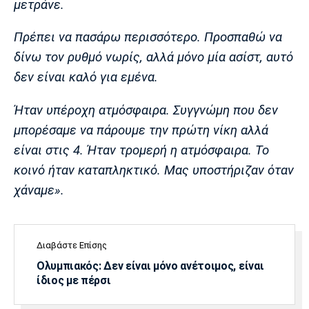
μετράνε.
Λίβερπουλ
Μάντσεστερ
Γιουβέντους
Σίτι
Πρέπει να πασάρω περισσότερο. Προσπαθώ να
δίνω τον ρυθμό νωρίς, αλλά μόνο μία ασίστ, αυτό
δεν είναι καλό για εμένα.
Ίντερ
Μίλαν
Μπάγερν
Ήταν υπέροχη ατμόσφαιρα. Συγγνώμη που δεν
μπορέσαμε να πάρουμε την πρώτη νίκη αλλά
είναι στις 4. Ήταν τρομερή η ατμόσφαιρα. Το
Μπορούσια
Παρί Σεν
Μαρσέιγ
κοινό ήταν καταπληκτικό. Μας υποστήριζαν όταν
Ντόρτμουντ
Ζερμέν
χάναμε».
Διαβάστε Επίσης
Μονακό
Ερυθρός
Τότεναμ
Αστέρας
Ολυμπιακός: Δεν είναι μόνο ανέτοιμος, είναι
ίδιος με πέρσι