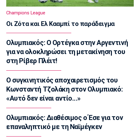
Super League 1
Ολυμπιακός: Στο κάδρο και ο Βίνια
Champions League
08:05
Οι Ζότα και Ελ Κααμπί το παράδειγμα
Τένις
Σάκκαρη: Νικηφόρα πρεμιέρα στο Τορόντο
Ολυμπιακός: Ο Ορτέγκα στην Αργεντινή
07:50
για να ολοκληρώσει τη μετακίνηση του
Επικαιρότητα
στη Ρίβερ Πλέιτ!
Πυρκαγιά: Πολύ υψηλός κίνδυνος εκδήλωσης
σε Αττική, Εύβοια και Βοιωτία
07:35
Ο συγκινητικός αποχαιρετισμός του
Επικαιρότητα
Κωνσταντή Τζολάκη στον Ολυμπιακό:
Καιρός: Αίθριος με υψηλές θερμοκρασίες
«Αυτό δεν είναι αντίο...»
07:20
Επικαιρότητα
Ολυμπιακός: Διαθέσιμος ο Έσε για τον
Εορτολόγιο: Ποιοι γιορτάζουν σήμερα
επαναληπτικό με τη Ναϊμέγκεν
Πέμπτη 6 Αυγούστου
07:05