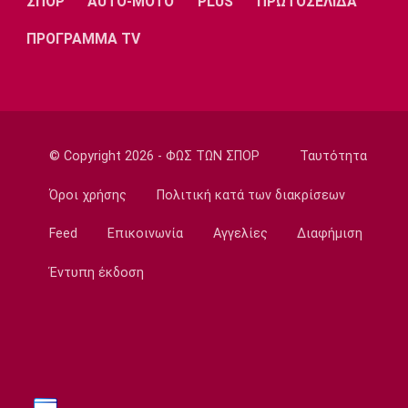
ΣΠΟΡ
AUTO-MOTO
PLUS
ΠΡΩΤΟΣΕΛΙΔΑ
Europa League
Ελουστόντο: «Θα τα δώσουμε όλα στο
ΠΡΟΓΡΑΜΜΑ TV
Βέλγιο»
23:58
Super League 1
Ολυμπιακός: Κόντρα στις συνήθειες του ο
Μεντιλίμπαρ
© Copyright 2026 - ΦΩΣ ΤΩΝ ΣΠΟΡ
Ταυτότητα
23:54
Όροι χρήσης
Πολιτική κατά των διακρίσεων
Europa League
Λίσι: «Πρέπει να βελτιωθούμε»
Feed
Επικοινωνία
Αγγελίες
Διαφήμιση
23:52
Έντυπη έκδοση
Super League 1
Επιστρέφει αύριο στη Θεσσαλονίκη ο
Ηρακλής
23:50
Μπάσκετ Ελλάδα
Επίσημα στον Άρη ο Άνταμ Μοκόκα