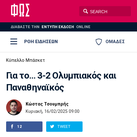
ΔΙΑΒΑΣΤΕ THN
ΕΝΤΥΠΗ ΕΚΔΟΣΗ
ONLINE
ΡΟΗ ΕΙΔΗΣΕΩΝ
ΟΜΑΔΕΣ
Ποδόσφαιρο
Κύπελλο Μπάσκετ
ΠΟΔΟΣΦΑΙΡΟ
ΜΠΑΣΚΕΤ
Για το... 3-2 Ολυμπιακός και
Super League 1
Μπάσκετ
ΒΟΛΕΪ
ΠΟΛΟ
ΣΠΟΡ
Παναθηναϊκός
Ολυμπιακός
ΑΕΚ
ΠΑΟΚ
Super League 2
Ελλάδα
Ολυμπιακοί Αγώνες
AUTO-MOTO
PLUS
Κώστας Τσουμπρής
Γ Εθνική
Εθνική
Βόλεϊ
Κυριακή, 16/02/2025 09:00
Ελλάδα
EuroLeague
Πόλο
Παναθηναϊκός
Ατρόμητος
Πανιώνιος
12
TWEET
Champions League
ΝΒΑ
Τένις