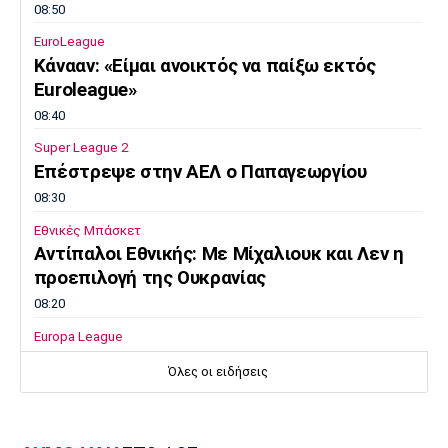
08:50
EuroLeague
Κάνααν: «Είμαι ανοικτός να παίξω εκτός
Euroleague»
08:40
Super League 2
Επέστρεψε στην ΑΕΛ ο Παπαγεωργίου
08:30
Εθνικές Μπάσκετ
Αντίπαλοι Εθνικής: Με Μίχαλιουκ και Λεν η
προεπιλογή της Ουκρανίας
08:20
Europa League
Δεν σταματάει να σκοράρει ο Παυλίδης (vid)
Όλες οι ειδήσεις
08:10
EuroLeague
Επιστρέφει στη Ζαλγκίρις ο Κίναν Έβανς