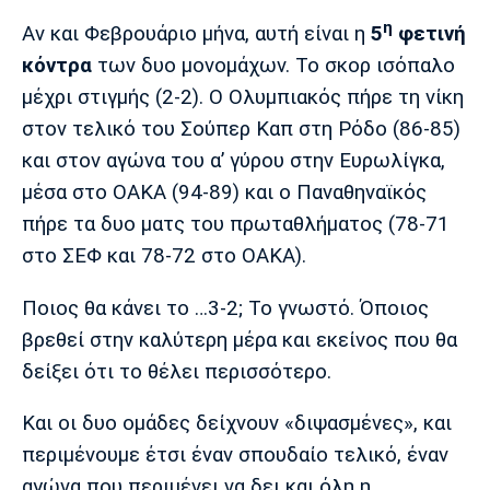
Λίβερπουλ
Μάντσεστερ
Γιουβέντους
η
Σίτι
Αν και Φεβρουάριο μήνα, αυτή είναι η
5
φετινή
κόντρα
των δυο μονομάχων. Το σκορ ισόπαλο
μέχρι στιγμής (2-2). Ο Ολυμπιακός πήρε τη νίκη
στον τελικό του Σούπερ Καπ στη Ρόδο (86-85)
Ίντερ
Μίλαν
Μπάγερν
και στον αγώνα του α’ γύρου στην Ευρωλίγκα,
μέσα στο ΟΑΚΑ (94-89) και ο Παναθηναϊκός
πήρε τα δυο ματς του πρωταθλήματος (78-71
στο ΣΕΦ και 78-72 στο ΟΑΚΑ).
Μπορούσια
Παρί Σεν
Μαρσέιγ
Ντόρτμουντ
Ζερμέν
Ποιος θα κάνει το …3-2; Το γνωστό. Όποιος
βρεθεί στην καλύτερη μέρα και εκείνος που θα
δείξει ότι το θέλει περισσότερο.
Μονακό
Ερυθρός
Τότεναμ
Αστέρας
Και οι δυο ομάδες δείχνουν «διψασμένες», και
περιμένουμε έτσι έναν σπουδαίο τελικό, έναν
αγώνα που περιμένει να δει και όλη η