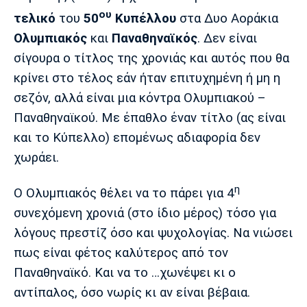
Μουσική
Στήλες
ου
τελικό
του
50
Κυπέλλου
στα Δυο Αοράκια
Πολιτισμός
Τραγούδια
Πρόγραμμα TV
Ολυμπιακός
και
Παναθηναϊκός
. Δεν είναι
σίγουρα ο τίτλος της χρονιάς και αυτός που θα
Ιωνικός
Κηφισιά
Πανσερραϊκός
Cine Spot
κρίνει στο τέλος εάν ήταν επιτυχημένη ή μη η
σεζόν, αλλά είναι μια κόντρα Ολυμπιακού –
Running
Παναθηναϊκού. Με έπαθλο έναν τίτλο (ας είναι
και το Κύπελλο) επομένως αδιαφορία δεν
Media
Μπαρτσελόνα
Ρεάλ
Ατλέτικο
χωράει.
Μαδρίτης
Μαδρίτης
Παρασκήνιο
η
Ο Ολυμπιακός θέλει να το πάρει για 4
συνεχόμενη χρονιά (στο ίδιο μέρος) τόσο για
λόγους πρεστίζ όσο και ψυχολογίας. Να νιώσει
Μάντσεστερ
Τσέλσι
Άρσεναλ
Γιουνάιτεντ
πως είναι φέτος καλύτερος από τον
Παναθηναϊκό. Και να το …χωνέψει κι ο
αντίπαλος, όσο νωρίς κι αν είναι βέβαια.