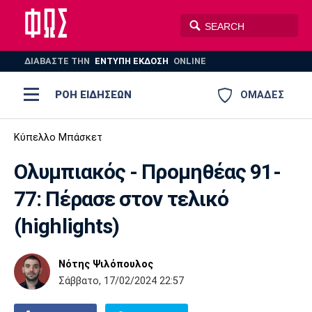
ΔΙΑΒΑΣΤΕ THN
ΕΝΤΥΠΗ ΕΚΔΟΣΗ
ONLINE
ΡΟΗ ΕΙΔΗΣΕΩΝ
ΟΜΑΔΕΣ
Ποδόσφαιρο
Κύπελλο Μπάσκετ
ΠΟΔΟΣΦΑΙΡΟ
ΜΠΑΣΚΕΤ
Ολυμπιακός - Προμηθέας 91-
Super League 1
Μπάσκετ
ΒΟΛΕΪ
ΠΟΛΟ
ΣΠΟΡ
77: Πέρασε στον τελικό
Ολυμπιακός
ΑΕΚ
ΠΑΟΚ
Super League 2
Ελλάδα
Ολυμπιακοί Αγώνες
(highlights)
AUTO-MOTO
PLUS
Γ Εθνική
Εθνική
Βόλεϊ
Νότης Ψιλόπουλος
Ελλάδα
EuroLeague
Πόλο
Παναθηναϊκός
Ατρόμητος
Πανιώνιος
Σάββατο, 17/02/2024 22:57
Champions League
ΝΒΑ
Τένις