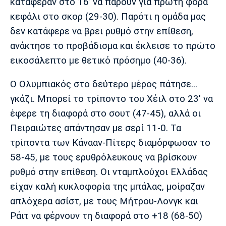
κατάφεραν στο 16’ να πάρουν για πρώτη φορά
Λίβερπουλ
Μάντσεστερ
Γιουβέντους
Σίτι
κεφάλι στο σκορ (29-30). Παρότι η ομάδα μας
δεν κατάφερε να βρει ρυθμό στην επίθεση,
ανάκτησε το προβάδισμα και έκλεισε το πρώτο
εικοσάλεπτο με θετικό πρόσημο (40-36).
Ίντερ
Μίλαν
Μπάγερν
Ο Ολυμπιακός στο δεύτερο μέρος πάτησε...
γκάζι. Μπορεί το τρίποντο του Χέιλ στο 23' να
έφερε τη διαφορά στο σουτ (47-45), αλλά οι
Μπορούσια
Παρί Σεν
Μαρσέιγ
Πειραιώτες απάντησαν με σερί 11-0. Τα
Ντόρτμουντ
Ζερμέν
τρίποντα των Κάνααν-Πίτερς διαμόρφωσαν το
58-45, με τους ερυθρόλευκους να βρίσκουν
ρυθμό στην επίθεση. Οι νταμπλούχοι Ελλάδας
Μονακό
Ερυθρός
Τότεναμ
είχαν καλή κυκλοφορία της μπάλας, μοίραζαν
Αστέρας
απλόχερα ασίστ, με τους Μήτρου-Λονγκ και
Ράιτ να φέρνουν τη διαφορά στο +18 (68-50)