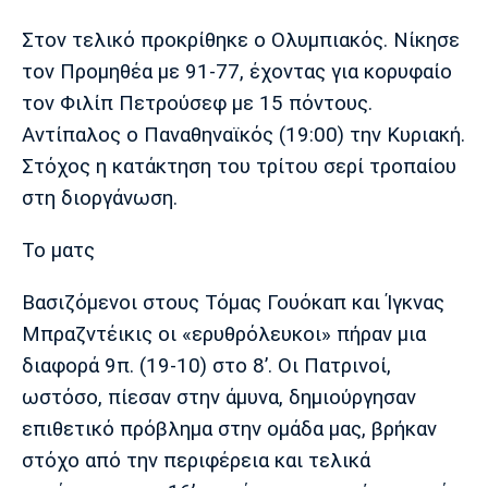
Μουσική
Στήλες
Στον τελικό προκρίθηκε ο Ολυμπιακός. Νίκησε
Πολιτισμός
Τραγούδια
Πρόγραμμα TV
τον Προμηθέα με 91-77, έχοντας για κορυφαίο
Ιωνικός
Κηφισιά
Πανσερραϊκός
τον Φιλίπ Πετρούσεφ με 15 πόντους.
Cine Spot
Αντίπαλος ο Παναθηναϊκός (19:00) την Κυριακή.
Running
Στόχος η κατάκτηση του τρίτου σερί τροπαίου
στη διοργάνωση.
Media
Μπαρτσελόνα
Ρεάλ
Ατλέτικο
Το ματς
Μαδρίτης
Μαδρίτης
Παρασκήνιο
Βασιζόμενοι στους Τόμας Γουόκαπ και Ίγκνας
Μπραζντέικις οι «ερυθρόλευκοι» πήραν μια
διαφορά 9π. (19-10) στο 8’. Οι Πατρινοί,
Μάντσεστερ
Τσέλσι
Άρσεναλ
Γιουνάιτεντ
ωστόσο, πίεσαν στην άμυνα, δημιούργησαν
επιθετικό πρόβλημα στην ομάδα μας, βρήκαν
στόχο από την περιφέρεια και τελικά