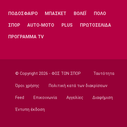
Ευρωπαϊκό Πρωτάθλημα Κολύμβησης:
Πανελλήνιο ρεκόρ ο Μπίλας
ΠΟΔΟΣΦΑΙΡΟ
ΜΠΑΣΚΕΤ
ΒΟΛΕΪ
ΠΟΛΟ
20:09
Conference League
ΣΠΟΡ
AUTO-MOTO
PLUS
ΠΡΩΤΟΣΕΛΙΔΑ
Νίστρουπ: «Θα πρέπει να σκοράρουμε και να
ΠΡΟΓΡΑΜΜΑ TV
μην επιτρέψουμε στον αντίπαλο να κάνει
ευκαιρίες»
20:03
Beach Volley
Loutraki K19 Finals: Πρωταθλητές οι
αδερφές Μαργαριτοπούλου και οι
© Copyright 2026 - ΦΩΣ ΤΩΝ ΣΠΟΡ
Ταυτότητα
Νοικοκυράκης, Βογιατζόγλου
Όροι χρήσης
Πολιτική κατά των διακρίσεων
19:45
Feed
Επικοινωνία
Αγγελίες
Διαφήμιση
Μπάσκετ Ελλάδα
Κασελάκης: «Με κέρδισε η συμπεριφορά και
Έντυπη έκδοση
το όραμα - Να δικαιώσω διοίκηση και
προπονητή»
19:30