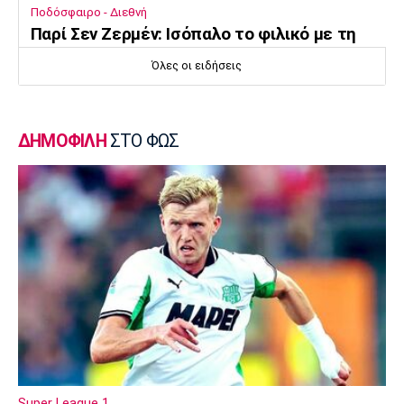
Ποδόσφαιρο - Διεθνή
Παρί Σεν Ζερμέν: Ισόπαλο το φιλικό με τη
Μάντσεστερ Γιουνάιτεντ
Όλες οι ειδήσεις
22:55
Ποδόσφαιρο - Διεθνή
Σκωτία: «Δύο στα δύο» η Σεντ Μίρεν, πρώτη
ΔΗΜΟΦΙΛΗ
ΣΤΟ ΦΩΣ
νίκη για Νταντί
22:40
Επικαιρότητα
Τραγωδία στην Πάρο: Παιδί 4 ετών πνίγηκε
σε πισίνα
22:25
Super League 1
Άρης - Πανσερραϊκός 2-2: Ισόπαλο το φιλικό
22:18
Super League 1
ΑΕΚ – Kαλλιθέα : Τεσσάρα πριν το Super Cup
Super League 1