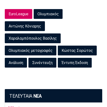
EuroLeague
Ολυμπιακός
Αντώνης Κόνιαρης
Χαραλαμπόπουλος Βασίλης
Ολυμπιακός μεταγραφές
Κώστας Σορώτος
Ανάλυση
Συνέντευξη
Έντυπη Έκδοση
ΤΕΛΕΥΤΑΙΑ
ΝΕΑ