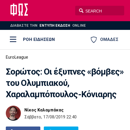
ΔΙΑΒΑΣΤΕ THN
ΕΝΤΥΠΗ ΕΚΔΟΣΗ
ONLINE
ΡΟΗ ΕΙΔΗΣΕΩΝ
ΟΜΑΔΕΣ
Ποδόσφαιρο
EuroLeague
ΠΟΔΟΣΦΑΙΡΟ
ΜΠΑΣΚΕΤ
Σορώτος: Οι έξυπνες «βόμβες»
Super League 1
Μπάσκετ
ΒΟΛΕΪ
ΠΟΛΟ
ΣΠΟΡ
του Ολυμπιακού,
Ολυμπιακός
ΑΕΚ
ΠΑΟΚ
Super League 2
Ελλάδα
Ολυμπιακοί Αγώνες
Χαραλαμπόπουλος-Κόνιαρης
AUTO-MOTO
PLUS
Γ Εθνική
Εθνική
Βόλεϊ
Νίκος Καλαμπάκας
Ελλάδα
EuroLeague
Πόλο
Παναθηναϊκός
Ατρόμητος
Πανιώνιος
Σάββατο, 17/08/2019 22:40
Champions League
ΝΒΑ
Τένις