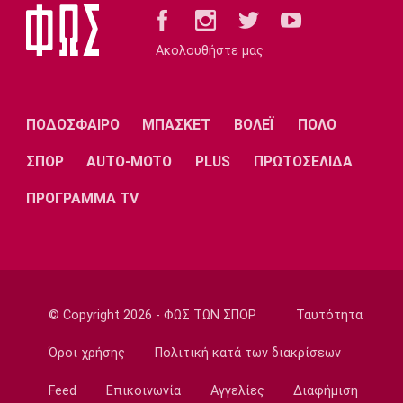
Σπορ
Tα συγχαρητήρια του Ισίδωρου Κούβελου
Ακολουθήστε μας
στην Εβελυν Μητροπούλου
21:00
Ποδόσφαιρο - Διεθνή
ΠΟΔΟΣΦΑΙΡΟ
ΜΠΑΣΚΕΤ
ΒΟΛΕΪ
ΠΟΛΟ
Η Φενέρμπαχτσε κινείται για τον Λουκάκου
ΣΠΟΡ
AUTO-MOTO
PLUS
ΠΡΩΤΟΣΕΛΙΔΑ
20:45
Ποδόσφαιρο - Διεθνή
ΠΡΟΓΡΑΜΜΑ TV
Νάϊμεγκεν: Εντός έδρας ήττα από την
Tελστάρ, πριν υποδεχθεί τον Ολυμπιακό!
20:32
Ποδόσφαιρο - Διεθνή
Διαψεύδει ο Ινφαντίνο τις καταγγελίες
© Copyright 2026 - ΦΩΣ ΤΩΝ ΣΠΟΡ
Ταυτότητα
20:30
Όροι χρήσης
Πολιτική κατά των διακρίσεων
Super League 1
Ατρόμητος: Επαγγελματικό συμβόλαιο για
Feed
Επικοινωνία
Αγγελίες
Διαφήμιση