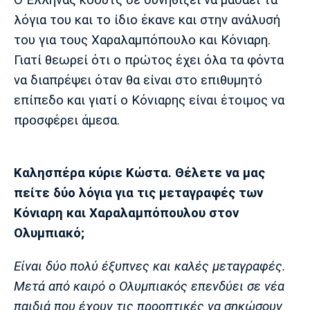
Λίβερπουλ
Μάντσεστερ
Γιουβέντους
Σίτι
λόγια του και το ίδιο έκανε και στην ανάλυσή
του για τους Χαραλαμπόπουλο και Κόνιαρη.
Γιατί θεωρεί ότι ο πρώτος έχει όλα τα φόντα
να διαπρέψει όταν θα είναι στο επιθυμητό
Ίντερ
Μίλαν
Μπάγερν
επίπεδο και γιατί ο Κόνιαρης είναι έτοιμος να
προσφέρει άμεσα.
Μπορούσια
Παρί Σεν
Μαρσέιγ
Καλησπέρα κύριε Κώστα. Θέλετε να μας
Ντόρτμουντ
Ζερμέν
πείτε δύο λόγια για τις μεταγραφές των
Κόνιαρη και Χαραλαμπόπουλου στον
Ολυμπιακό;
Μονακό
Ερυθρός
Τότεναμ
Αστέρας
Είναι δύο πολύ έξυπνες και καλές μεταγραφές.
Μετά από καιρό ο Ολυμπιακός επενδύει σε νέα
παιδιά που έχουν τις προοπτικές να σηκώσουν