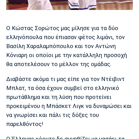
Μουσική
Στήλες
Πολιτισμός
Τραγούδια
Πρόγραμμα TV
Ιωνικός
Κηφισιά
Πανσερραϊκός
Ο Κώστας Σορώτος μας μίλησε για τα δύο
Cine Spot
ελληνόπουλα που έπιασαν φέτος λιμάνι, τον
Βασίλη Χαραλαμπόπουλο και τον Αντώνη
Running
Κόνιαρη οι οποίοι με την κατάλληλη προσοχή
Media
θα αποτελέσουν το μέλλον της ομάδας.
Μπαρτσελόνα
Ρεάλ
Ατλέτικο
Μαδρίτης
Μαδρίτης
Παρασκήνιο
Διαβάστε ακόμα τι μας είπε για τον Ντέιβιντ
Μπλατ, τα όσα έχουν συμβεί στο ελληνικό
πρωτάθλημα και τη λύση που προτείνει
προκειμένου η Μπάσκετ Λιγκ να δυναμώσει και
Μάντσεστερ
Τσέλσι
Άρσεναλ
Γιουνάιτεντ
να γνωρίσει και πάλι τις δόξες του
παρελθόντος!
Ο Έλληνας κόουτς δε συνηθίζει να μασάει τα