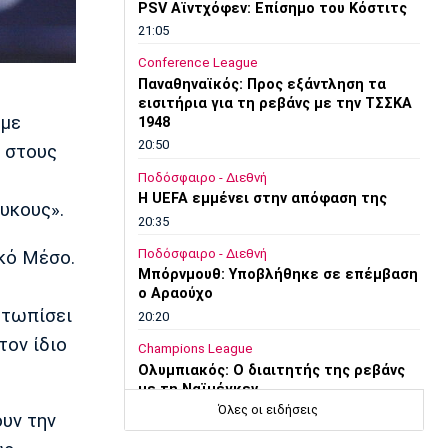
PSV Αϊντχόφεν: Επίσημο του Κόστιτς
21:05
Conference League
Παναθηναϊκός: Προς εξάντληση τα
εισιτήρια για τη ρεβάνς με την ΤΣΣΚΑ
 με
1948
20:50
υ στους
Ποδόσφαιρο - Διεθνή
Η UEFA εμμένει στην απόφαση της
υκους».
20:35
Ποδόσφαιρο - Διεθνή
κό Μέσο.
Μπόρνμουθ: Υποβλήθηκε σε επέμβαση
ο Αραούχο
ετωπίσει
20:20
τον ίδιο
Champions League
Ολυμπιακός: Ο διαιτητής της ρεβάνς
με τη Ναϊμέγκεν
Όλες οι ειδήσεις
20:03
ουν την
Europa League