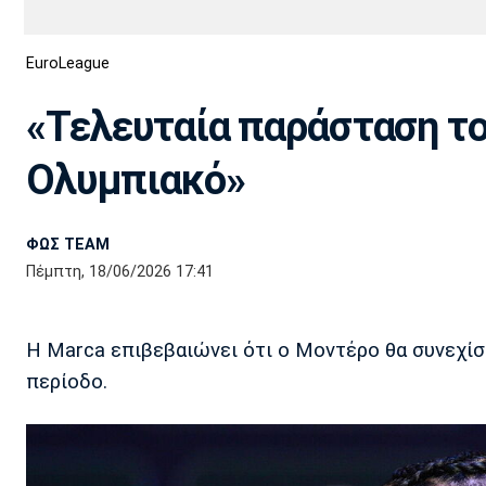
Διεθνή
EuroCup
EuroLeague
Euro
Basket League
Απόλλων
Άρης
ΟΦΗ
Παναχαϊκή
Εθνικές Ομάδες
Α2 Μπάσκετ
Σμύρνης
«Τελευταία παράσταση το
Κύπελλο
FIBA World Cup 2023
Διαιτησία
Ολυμπιακό»
Ποδόσφαιρο Γυναικών
Ιωνικός
Κηφισιά
Πανσερραϊκός
ΦΩΣ TEAM
Πέμπτη, 18/06/2026 17:41
Η Marca επιβεβαιώνει ότι ο Μοντέρο θα συνεχίσ
περίοδο.