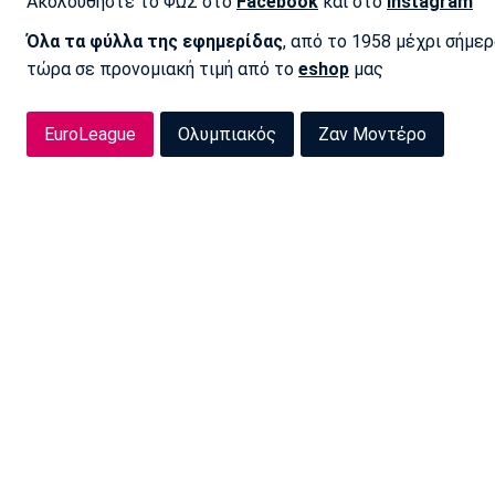
Ακολουθήστε το ΦΩΣ στο
Facebook
και στο
Instagram
Όλα τα φύλλα της εφημερίδας
, από το 1958 μέχρι σήμε
τώρα σε προνομιακή τιμή από το
eshop
μας
EuroLeague
Ολυμπιακός
Ζαν Μοντέρο