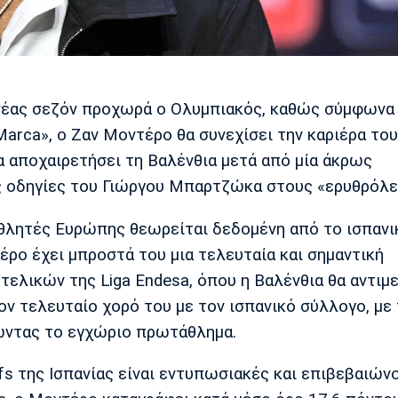
 νέας σεζόν προχωρά ο Ολυμπιακός, καθώς σύμφωνα
arca», ο Ζαν Μοντέρο θα συνεχίσει την καριέρα το
α αποχαιρετήσει τη Βαλένθια μετά από μία άκρως
τις οδηγίες του Γιώργου Μπαρτζώκα στους «ερυθρόλε
θλητές Ευρώπης θεωρείται δεδομένη από το ισπανι
ρο έχει μπροστά του μια τελευταία και σημαντική
 τελικών της Liga Endesa, όπου η Βαλένθια θα αντιμ
ν τελευταίο χορό του με τον ισπανικό σύλλογο, με 
τώντας το εγχώριο πρωτάθλημα.
fs της Ισπανίας είναι εντυπωσιακές και επιβεβαιών