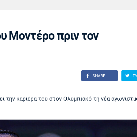
Χάντμπολ
Ηρακλής
Βόλος
Μπορούσια
Παρί Σεν
Ντόρτμουντ
Ζερμέν
υ Μοντέρο πριν τον
Πόρτο
Μπενφίκα
SHARE
T
ει την καριέρα του στον Ολυμπιακό τη νέα αγωνιστι