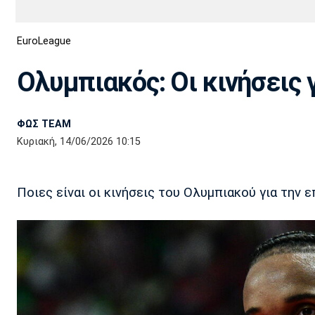
Διεθνή
EuroCup
EuroLeague
Euro
Basket League
Απόλλων
Άρης
ΟΦΗ
Παναχαϊκή
Εθνικές Ομάδες
Α2 Μπάσκετ
Σμύρνης
Ολυμπιακός: Οι κινήσεις 
Κύπελλο
FIBA World Cup 2023
Διαιτησία
ΦΩΣ TEAM
Ποδόσφαιρο Γυναικών
Ιωνικός
Κηφισιά
Πανσερραϊκός
Κυριακή, 14/06/2026 10:15
Ποιες είναι οι κινήσεις του Ολυμπιακού για την 