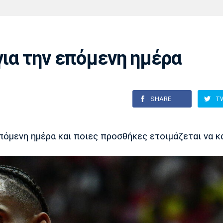
Χάντμπολ
Ηρακλής
Βόλος
Μπορούσια
Παρί Σεν
Ντόρτμουντ
Ζερμέν
για την επόμενη ημέρα
Πόρτο
Μπενφίκα
SHARE
T
επόμενη ημέρα και ποιες προσθήκες ετοιμάζεται να κά