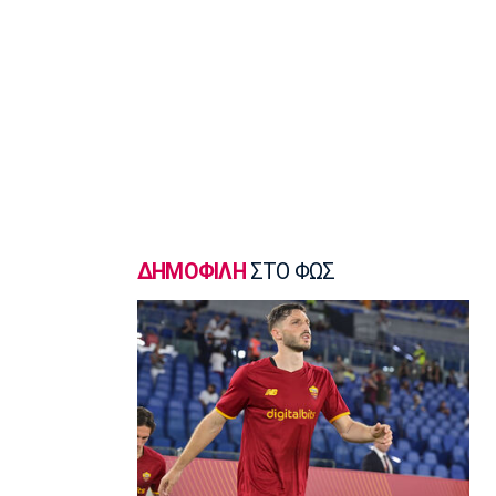
Γ Εθνική
«Πακέτο» στον Απόλλωνα Σμύρνης
23:05
Super League 1
Λεβαδειακός - Παναιτωλικός 1-0:
Φιλική νίκη οι Βοιωτοί επί των
«καναρινιών»
22:50
Europa League
ΠΑΟΚ-Άντερλεχτ 0-1: Πλήρωσε ακριβά
ένα λάθος (hls)
ΔΗΜΟΦΙΛΗ
ΣΤΟ ΦΩΣ
22:44
Ποδόσφαιρο - Διεθνή
Ρεάλ Μαδρίτης: Ανανέωσε τον
Βινίσιους ως το 2032!
22:35
Ποδόσφαιρο - Διεθνή
Επίσημα στη Ρεάλ Μαδρίτης ο
Ντιομαντέ