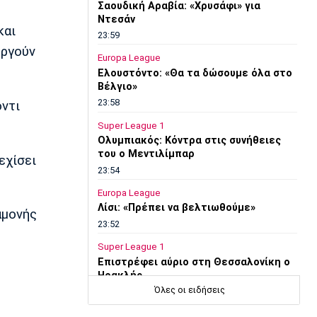
Σαουδική Αραβία: «Χρυσάφι» για
Ντεσάν
και
23:59
υργούν
Europa League
Ελουστόντο: «Θα τα δώσουμε όλα στο
Βέλγιο»
23:58
όντι
Super League 1
Ολυμπιακός: Κόντρα στις συνήθειες
του ο Μεντιλίμπαρ
εχίσει
23:54
Europa League
Λίσι: «Πρέπει να βελτιωθούμε»
αμονής
23:52
Super League 1
Επιστρέφει αύριο στη Θεσσαλονίκη ο
Ηρακλής
Όλες οι ειδήσεις
23:50
Μπάσκετ Ελλάδα