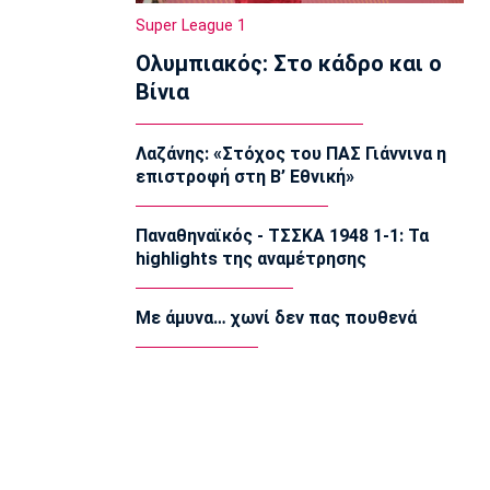
22:20
Super League 1
Super League 1
Ολυμπιακός: Στο κάδρο και ο
Ατρόμητος: Ήττα (2-1) από την ΑΕ
Λεμεσού στο τελευταίο φιλικό
Βίνια
22:05
Κολύμβηση
Λαζάνης: «Στόχος του ΠΑΣ Γιάννινα η
Κούβελος σε αδελφές Αλεξανδρή:
επιστροφή στη Β’ Εθνική»
«Μας κάνατε υπερήφανους και
ευτυχισμένους»
21:50
Παναθηναϊκός - ΤΣΣΚΑ 1948 1-1: Τα
highlights της αναμέτρησης
Super League 2
Ο Ζορζίνιο στον Πανσερραϊκό
21:35
Με άμυνα… χωνί δεν πας πουθενά
Ποδόσφαιρο - Εθνικές Ομάδες
Ουρουγουάη: Ο Φορλάν νέος
προπονητής της εθνικής
21:20
Ποδόσφαιρο - Διεθνή
PSV Αϊντχόφεν: Επίσημο του Κόστιτς