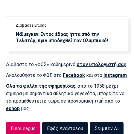
Πόρτο
Μπενφίκα
Διαβάστε Επίσης
Νάϊμεγκεν: Εντός έδρας ήττα από την
Tελστάρ, πριν υποδεχθεί τον Ολυμπιακό!
Διαβάστε το «ΦΩΣ» καθημερινά
στον υπολογιστή σας
Ακολουθήστε το ΦΩΣ στο
Facebook
και στο
Instagram
Όλα τα φύλλα της εφημερίδας
, από το 1958 μέχρι
σήμερα με σημαντικά αθλητικά γεγονότα, μπορείτε να
τα προμηθευτείτε τώρα σε προνομιακή τιμή από το
eshop
μας
EuroLeague
Εφές Αναντόλου
Σέιμπεν Λι