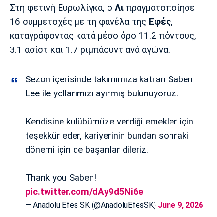
Λίβερπουλ
Μάντσεστερ
Γιουβέντους
Στη φετινή Ευρωλίγκα, ο
Λι
πραγματοποίησε
Σίτι
16 συμμετοχές με τη φανέλα της
Εφές
,
καταγράφοντας κατά μέσο όρο 11.2 πόντους,
3.1 ασίστ και 1.7 ριμπάουντ ανά αγώνα.
Ίντερ
Μίλαν
Μπάγερν
Sezon içerisinde takımımıza katılan Saben
Lee ile yollarımızı ayırmış bulunuyoruz.
Μπορούσια
Παρί Σεν
Μαρσέιγ
Kendisine kulübümüze verdiği emekler için
Ντόρτμουντ
Ζερμέν
teşekkür eder, kariyerinin bundan sonraki
dönemi için de başarılar dileriz.
Μονακό
Ερυθρός
Τότεναμ
Thank you Saben!
Αστέρας
pic.twitter.com/dAy9d5Ni6e
— Anadolu Efes SK (@AnadoluEfesSK)
June 9, 2026