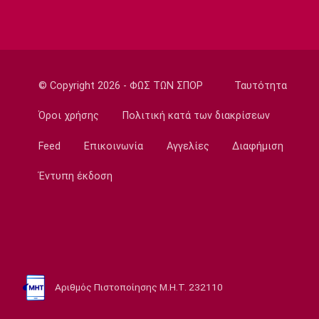
Super League 1
ΠΑΟΚ: Ανεβαίνει ο Γιαννούλης
14:05
Γ Εθνική
© Copyright 2026 - ΦΩΣ ΤΩΝ ΣΠΟΡ
Ταυτότητα
Ιωνικός: Ενισχύθηκε με τον Παγώνη
Όροι χρήσης
Πολιτική κατά των διακρίσεων
13:50
Εθνικές Μπάσκετ
Feed
Επικοινωνία
Αγγελίες
Διαφήμιση
Σκούμα: «Είμαστε ενωμένες και
προετοιμασμένες»
Έντυπη έκδοση
13:35
Super League 1
Ηλιόπουλος σε Πήλιο: «Υπήρχαν άνθρωποι
που σε αμφισβήτησαν» (vid)
13:20
Αριθμός Πιστοποίησης Μ.Η.Τ. 232110
Super League 2
ΑΕΛ: Πήρε τον Τσιγγάρα