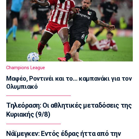
Super League 1
Γιώργος Μασούρας: Ανακοινώθηκε από τη
ΝΕΟΜ!
16:20
Πόλο
Ευρωπαϊκό Πρωτάθλημα Νέων Ανδρών:
Αναχώρησε για τη Βουλγαρία η Εθνική
16:05
Champions League
Super League 2
Μαφέο, Ροντινέι και το… καμπανάκι για τον
Απόλλων Καλαμαριάς: Ενισχύθηκε με τον
Ολυμπιακό
Βοριαζίδη
15:50
Τηλεόραση: Οι αθλητικές μεταδόσεις της
Στίβος
Αρχίζει το Ευρωπαϊκό Πρωτάθλημα στίβου
Κυριακής (9/8)
στο Μπέρμιγχαμ
15:35
Νάϊμεγκεν: Εντός έδρας ήττα από την
Μπάσκετ Ελλάδα