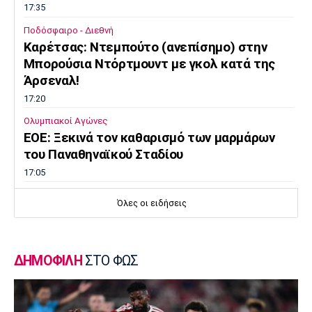
17:35
Ποδόσφαιρο - Διεθνή
Kαρέτσας: Ντεμπούτο (ανεπίσημο) στην
Μπορούσια Ντόρτμουντ με γκολ κατά της
Άρσεναλ!
17:20
Ολυμπιακοί Αγώνες
EOE: Ξεκινά τον καθαρισμό των μαρμάρων
του Παναθηναϊκού Σταδίου
17:05
Επικαιρότητα
Όλες οι ειδήσεις
Φεύγουν οι αδειούχοι του Αυγούστου
16:50
Μπάσκετ Ελλάδα
ΔΗΜΟΦΙΛΗ
ΣΤΟ ΦΩΣ
Oλυμπιακός: Αμετακίνητος στα 3 εκατ. ευρώ
για τον Γουόκαπ, από την Ντουμπάι!
16:35