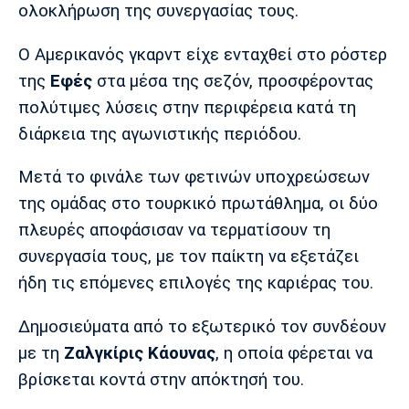
Μουσική
Στήλες
ολοκλήρωση της συνεργασίας τους.
Πολιτισμός
Τραγούδια
Πρόγραμμα TV
Ο Αμερικανός γκαρντ είχε ενταχθεί στο ρόστερ
Ιωνικός
Κηφισιά
Πανσερραϊκός
της
Εφές
στα μέσα της σεζόν, προσφέροντας
Cine Spot
πολύτιμες λύσεις στην περιφέρεια κατά τη
διάρκεια της αγωνιστικής περιόδου.
Running
Μετά το φινάλε των φετινών υποχρεώσεων
Media
της ομάδας στο τουρκικό πρωτάθλημα, οι δύο
Μπαρτσελόνα
Ρεάλ
Ατλέτικο
Μαδρίτης
Μαδρίτης
Παρασκήνιο
πλευρές αποφάσισαν να τερματίσουν τη
συνεργασία τους, με τον παίκτη να εξετάζει
ήδη τις επόμενες επιλογές της καριέρας του.
Μάντσεστερ
Τσέλσι
Άρσεναλ
Δημοσιεύματα από το εξωτερικό τον συνδέουν
Γιουνάιτεντ
με τη
Ζαλγκίρις Κάουνας
, η οποία φέρεται να
βρίσκεται κοντά στην απόκτησή του.