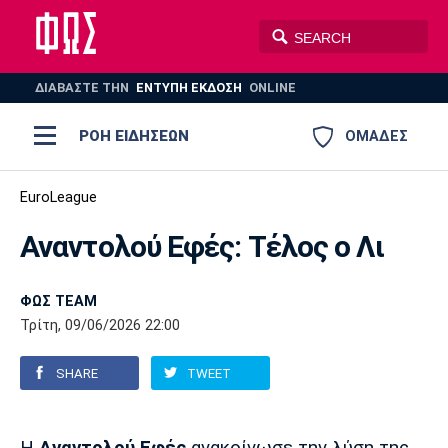
ΔΙΑΒΑΣΤΕ THN
ΕΝΤΥΠΗ ΕΚΔΟΣΗ
ONLINE
ΡΟΗ ΕΙΔΗΣΕΩΝ
ΟΜΑΔΕΣ
Ποδόσφαιρο
EuroLeague
ΠΟΔΟΣΦΑΙΡΟ
ΜΠΑΣΚΕΤ
Αναντολού Εφές: Τέλος ο Λι
Super League 1
Μπάσκετ
ΒΟΛΕΪ
ΠΟΛΟ
ΣΠΟΡ
Ολυμπιακός
ΑΕΚ
ΠΑΟΚ
Super League 2
Ελλάδα
Ολυμπιακοί Αγώνες
ΦΩΣ TEAM
Τρίτη, 09/06/2026 22:00
AUTO-MOTO
PLUS
Γ Εθνική
Εθνική
Βόλεϊ
SHARE
TWEET
Ελλάδα
EuroLeague
Πόλο
Παναθηναϊκός
Ατρόμητος
Πανιώνιος
Champions League
ΝΒΑ
Τένις