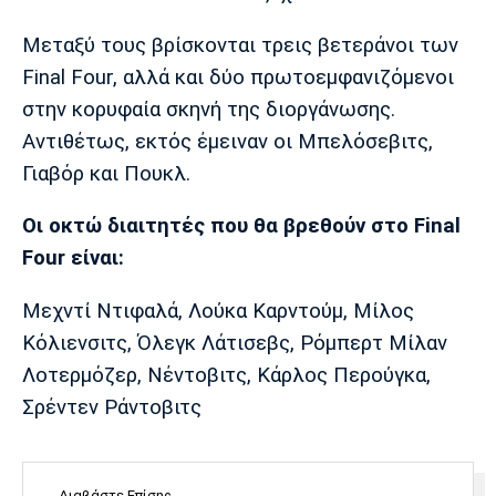
Μουσική
Στήλες
Μεταξύ τους βρίσκονται τρεις βετεράνοι των
Πολιτισμός
Τραγούδια
Πρόγραμμα TV
Final Four, αλλά και δύο πρωτοεμφανιζόμενοι
Ιωνικός
Κηφισιά
Πανσερραϊκός
στην κορυφαία σκηνή της διοργάνωσης.
Cine Spot
Αντιθέτως, εκτός έμειναν οι Μπελόσεβιτς,
Running
Γιαβόρ και Πουκλ.
Media
Οι οκτώ διαιτητές που θα βρεθούν στο Final
Μπαρτσελόνα
Ρεάλ
Ατλέτικο
Four είναι:
Μαδρίτης
Μαδρίτης
Παρασκήνιο
Μεχντί Ντιφαλά, Λούκα Καρντούμ, Μίλος
Κόλιενσιτς, Όλεγκ Λάτισεβς, Ρόμπερτ Μίλαν
Λοτερμόζερ, Νέντοβιτς, Κάρλος Περούγκα,
Μάντσεστερ
Τσέλσι
Άρσεναλ
Γιουνάιτεντ
Σρέντεν Ράντοβιτς
Διαβάστε Επίσης