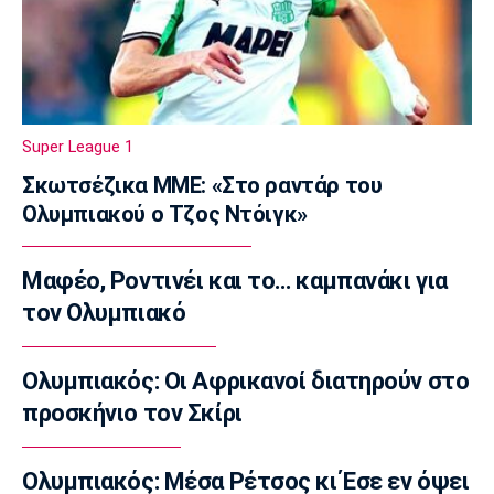
Φωτιές: Πορτοκαλί συναγερμός σε Αττική
και πέντε περιοχές
07:50
Επικαιρότητα
Μηχανή της ΔΙΑΣ συγκρούστηκε με ΙΧ - Δύο
Super League 1
αστυνομικοί τραυματίες
07:35
Σκωτσέζικα ΜΜΕ: «Στο ραντάρ του
Ολυμπιακού ο Τζος Ντόιγκ»
Αυτοκίνητο
Οι τιμές του Renault Clio
07:20
Μαφέο, Ροντινέι και το… καμπανάκι για
Επικαιρότητα
τον Ολυμπιακό
Καιρός: Υψηλές θερμοκρασίες σε όλη τη
χώρα
Ολυμπιακός: Οι Αφρικανοί διατηρούν στο
07:05
προσκήνιο τον Σκίρι
Γ Εθνική
Επανεκκίνηση στην Ηλιούπολη
Ολυμπιακός: Μέσα Ρέτσος κι Έσε εν όψει
23:57