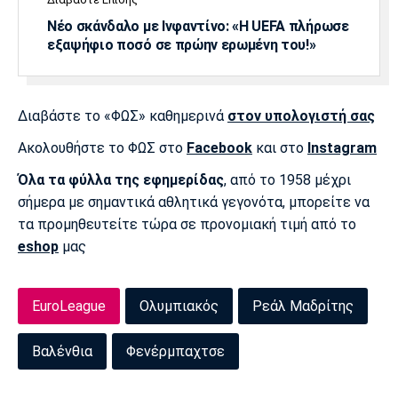
Λίβερπουλ
Μάντσεστερ
Γιουβέντους
Σίτι
Νέο σκάνδαλο με Ινφαντίνο: «Η UEFA πλήρωσε
εξαψήφιο ποσό σε πρώην ερωμένη του!»
Ίντερ
Μίλαν
Μπάγερν
Διαβάστε το «ΦΩΣ» καθημερινά
στον υπολογιστή σας
Ακολουθήστε το ΦΩΣ στο
Facebook
και στο
Instagram
Όλα τα φύλλα της εφημερίδας
, από το 1958 μέχρι
σήμερα με σημαντικά αθλητικά γεγονότα, μπορείτε να
Μπορούσια
Παρί Σεν
Μαρσέιγ
τα προμηθευτείτε τώρα σε προνομιακή τιμή από το
Ντόρτμουντ
Ζερμέν
eshop
μας
EuroLeague
Ολυμπιακός
Ρεάλ Μαδρίτης
Μονακό
Ερυθρός
Τότεναμ
Αστέρας
Βαλένθια
Φενέρμπαχτσε