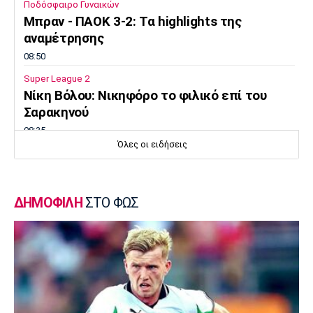
Ποδόσφαιρο Γυναικών
Μπραν - ΠΑΟΚ 3-2: Τα highlights της
αναμέτρησης
08:50
Super League 2
Νίκη Βόλου: Νικηφόρο το φιλικό επί του
Σαρακηνού
08:35
Όλες οι ειδήσεις
Στίβος
Παγκόσμιο Πρωτάθλημα Κ20: Η Ρούσου
κατέκτησε το ασημένιο μετάλλιο στα 800 μ.
ΔΗΜΟΦΙΛΗ
ΣΤΟ ΦΩΣ
08:20
Super League 1
Ολυμπιακός: Το ενδιαφέρον για Καντιού και
Κάσερες
08:05
Επικαιρότητα