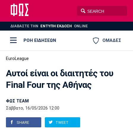
ΔΙΑΒΑΣΤΕ THN
ΕΝΤΥΠΗ ΕΚΔΟΣΗ
ONLINE
ΡΟΗ ΕΙΔΗΣΕΩΝ
ΟΜΑΔΕΣ
Ποδόσφαιρο
EuroLeague
ΠΟΔΟΣΦΑΙΡΟ
ΜΠΑΣΚΕΤ
Αυτοί είναι οι διαιτητές του
Super League 1
Μπάσκετ
ΒΟΛΕΪ
ΠΟΛΟ
ΣΠΟΡ
Final Four της Αθήνας
Ολυμπιακός
ΑΕΚ
ΠΑΟΚ
Super League 2
Ελλάδα
Ολυμπιακοί Αγώνες
AUTO-MOTO
PLUS
ΦΩΣ TEAM
Γ Εθνική
Εθνική
Βόλεϊ
Σάββατο, 16/05/2026 12:00
Ελλάδα
EuroLeague
Πόλο
Παναθηναϊκός
Ατρόμητος
Πανιώνιος
SHARE
TWEET
Champions League
ΝΒΑ
Τένις