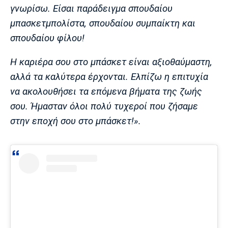
Λίβερπουλ
Μάντσεστερ
Γιουβέντους
γνωρίσω. Είσαι παράδειγμα σπουδαίου
Σίτι
μπασκετμπολίστα, σπουδαίου συμπαίκτη και
σπουδαίου φίλου!
Η καριέρα σου στο μπάσκετ είναι αξιοθαύμαστη,
Ίντερ
Μίλαν
Μπάγερν
αλλά τα καλύτερα έρχονται. Ελπίζω η επιτυχία
να ακολουθήσει τα επόμενα βήματα της ζωής
σου. Ήμασταν όλοι πολύ τυχεροί που ζήσαμε
στην εποχή σου στο μπάσκετ!».
Μπορούσια
Παρί Σεν
Μαρσέιγ
Ντόρτμουντ
Ζερμέν
Μονακό
Ερυθρός
Τότεναμ
Αστέρας