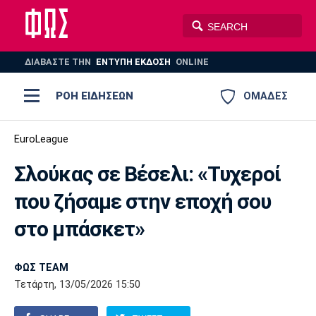
ΔΙΑΒΑΣΤΕ THN
ΕΝΤΥΠΗ ΕΚΔΟΣΗ
ONLINE
ΡΟΗ ΕΙΔΗΣΕΩΝ
ΟΜΑΔΕΣ
Ποδόσφαιρο
EuroLeague
ΠΟΔΟΣΦΑΙΡΟ
ΜΠΑΣΚΕΤ
Σλούκας σε Βέσελι: «Τυχεροί
Super League 1
Μπάσκετ
ΒΟΛΕΪ
ΠΟΛΟ
ΣΠΟΡ
που ζήσαμε στην εποχή σου
Ολυμπιακός
ΑΕΚ
ΠΑΟΚ
Super League 2
Ελλάδα
Ολυμπιακοί Αγώνες
στο μπάσκετ»
AUTO-MOTO
PLUS
Γ Εθνική
Εθνική
Βόλεϊ
ΦΩΣ TEAM
Ελλάδα
EuroLeague
Πόλο
Παναθηναϊκός
Ατρόμητος
Πανιώνιος
Τετάρτη, 13/05/2026 15:50
Champions League
ΝΒΑ
Τένις