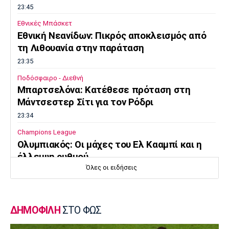
23:45
Εθνικές Μπάσκετ
Εθνική Νεανίδων: Πικρός αποκλεισμός από
τη Λιθουανία στην παράταση
23:35
Ποδόσφαιρο - Διεθνή
Μπαρτσελόνα: Κατέθεσε πρόταση στη
Μάντσεστερ Σίτι για τον Ρόδρι
23:34
Champions League
Ολυμπιακός: Οι μάχες του Ελ Κααμπί και η
έλλειψη ρυθμού
Όλες οι ειδήσεις
23:33
Ποδόσφαιρο - Διεθνή
Συνεχίζει στο MLS ο Σέρχι Ρομπέρτο
ΔΗΜΟΦΙΛΗ
ΣΤΟ ΦΩΣ
23:22
Στίβος