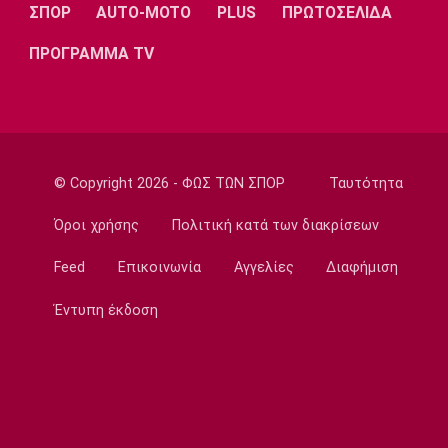
πετύχουν κάτι όμορφο»
ΣΠΟΡ
AUTO-MOTO
PLUS
ΠΡΩΤΟΣΕΛΙΔΑ
22:15
ΠΡΟΓΡΑΜΜΑ TV
Ποδόσφαιρο - Ελλάδα
Ολυμπιακός Β': Νικηφόρο το πρώτο φιλικό
22:03
EuroLeague
EuroLeague: Ξεχώρισε την καλύτερη
© Copyright 2026 - ΦΩΣ ΤΩΝ ΣΠΟΡ
Ταυτότητα
προσθήκη κάθε ομάδας
22:02
Όροι χρήσης
Πολιτική κατά των διακρίσεων
Super League 1
Feed
Επικοινωνία
Αγγελίες
Διαφήμιση
ΠΑΟΚ: Χειρουργήθηκε ο Μεϊτέ
22:00
Έντυπη έκδοση
Εθνικές Μπάσκετ
Εθνική Κορασίδων: Συνέτριψε με 78-36 την
Ιρλανδία
21:45
Μπάσκετ Α1 Γυναικών