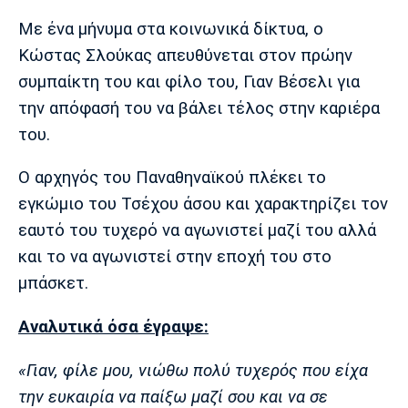
Μουσική
Στήλες
Με ένα μήνυμα στα κοινωνικά δίκτυα, ο
Πολιτισμός
Τραγούδια
Πρόγραμμα TV
Κώστας Σλούκας απευθύνεται στον πρώην
Ιωνικός
Κηφισιά
Πανσερραϊκός
συμπαίκτη του και φίλο του, Γιαν Βέσελι για
Cine Spot
την απόφασή του να βάλει τέλος στην καριέρα
του.
Running
Ο αρχηγός του Παναθηναϊκού πλέκει το
Media
εγκώμιο του Τσέχου άσου και χαρακτηρίζει τον
Μπαρτσελόνα
Ρεάλ
Ατλέτικο
Μαδρίτης
Μαδρίτης
Παρασκήνιο
εαυτό του τυχερό να αγωνιστεί μαζί του αλλά
και το να αγωνιστεί στην εποχή του στο
μπάσκετ.
Μάντσεστερ
Τσέλσι
Άρσεναλ
Γιουνάιτεντ
Αναλυτικά όσα έγραψε:
«Γιαν, φίλε μου, νιώθω πολύ τυχερός που είχα
την ευκαιρία να παίξω μαζί σου και να σε