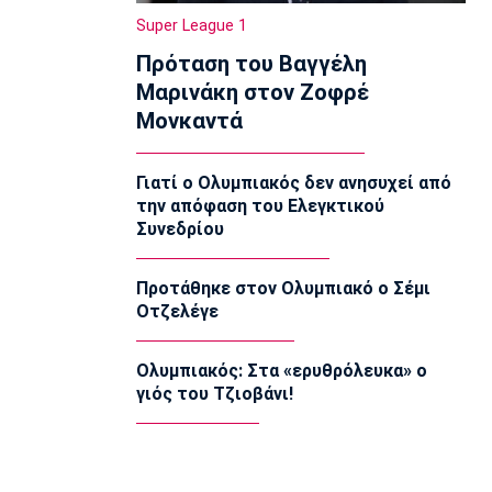
Πυραυλική επίθεση της Ρωσίας στο
Super League 1
γήπεδο της Τσερνομόρετς
Πρόταση του Βαγγέλη
22:58
Μαρινάκη στον Ζοφρέ
EuroLeague
Μονκαντά
Ενδιαφέρον της Μάλαγα για
Μπόλομποϊ
22:52
Γιατί ο Ολυμπιακός δεν ανησυχεί από
την απόφαση του Ελεγκτικού
Στίβος
Συνεδρίου
Παγκόσμιο Κ20: Πανελλήνιο ρεκόρ η
Μπακογιάννη, στον τελικό της
σφυροβολίας η Τσερνόβα
Προτάθηκε στον Ολυμπιακό ο Σέμι
22:49
Οτζελέγε
Super League 1
Αστέρας Τρίπολης: Εύκολη νίκη με 2-0
Ολυμπιακός: Στα «ερυθρόλευκα» ο
επί του Πύργου
γιός του Τζιοβάνι!
22:47
Βόλεϊ
Δεύτερη σερί ήττά για την Εθνική
Γυναικών από την Σουηδία