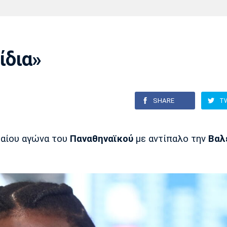
Χάντμπολ
Ηρακλής
Βόλος
Μπορούσια
Παρί Σεν
Ντόρτμουντ
Ζερμέν
ίδια»
Πόρτο
Μπενφίκα
SHARE
T
ταίου αγώνα του
Παναθηναϊκού
με αντίπαλο την
Βαλ