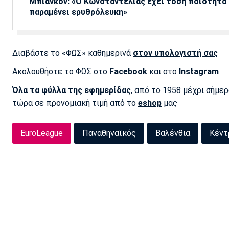
Μπιανκόν: «Ο Κωνσταντέλιας έχει τόση ποιότητα -
παραμένει ερυθρόλευκη»
Διαβάστε το «ΦΩΣ» καθημερινά
στον υπολογιστή σας
Ακολουθήστε το ΦΩΣ στο
Facebook
και στο
Instagram
Όλα τα φύλλα της εφημερίδας
, από το 1958 μέχρι σήμε
τώρα σε προνομιακή τιμή από το
eshop
μας
EuroLeague
Παναθηναϊκός
Βαλένθια
Κέντ