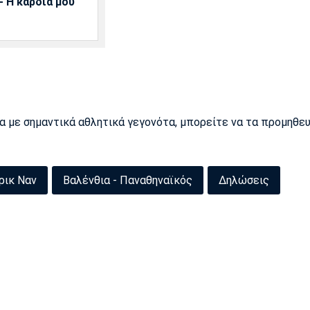
 Η καρδιά μου
ρα με σημαντικά αθλητικά γεγονότα, μπορείτε να τα προμηθε
ρικ Ναν
Βαλένθια - Παναθηναϊκός
Δηλώσεις