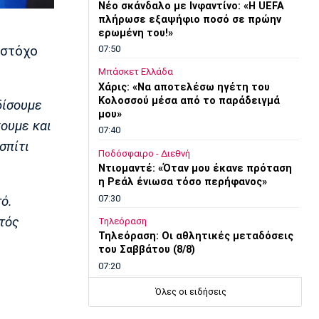
Νέο σκάνδαλο με Ινφαντίνο: «Η UEFA
πλήρωσε εξαψήφιο ποσό σε πρώην
ερωμένη του!»
 στόχο
07:50
Μπάσκετ Ελλάδα
Χάρις: «Να αποτελέσω ηγέτη του
Κολοσσού μέσα από το παράδειγμά
δίσουμε
μου»
χουμε και
07:40
σπίτι
Ποδόσφαιρο - Διεθνή
Ντιομαντέ: «Όταν μου έκανε πρόταση
η Ρεάλ ένιωσα τόσο περήφανος»
07:30
ό.
κτός
Τηλεόραση
Τηλεόραση: Οι αθλητικές μεταδόσεις
του Σαββάτου (8/8)
07:20
Επικαιρότητα
Όλες οι ειδήσεις
Καιρός: Άνοδος της θερμοκρασίας