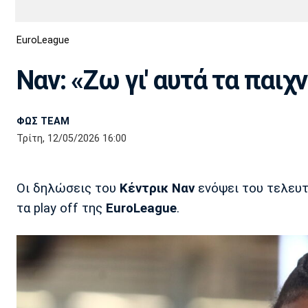
Διεθνή
EuroCup
EuroLeague
Euro
Basket League
Απόλλων
Άρης
ΟΦΗ
Παναχαϊκή
Εθνικές Ομάδες
Α2 Μπάσκετ
Σμύρνης
Ναν: «Ζω γι' αυτά τα παιχν
Κύπελλο
FIBA World Cup 2023
Διαιτησία
ΦΩΣ TEAM
Ποδόσφαιρο Γυναικών
Ιωνικός
Κηφισιά
Πανσερραϊκός
Τρίτη, 12/05/2026 16:00
Οι δηλώσεις του
Κέντρικ Ναν
ενόψει του τελευ
τα play off της
EuroLeague
.