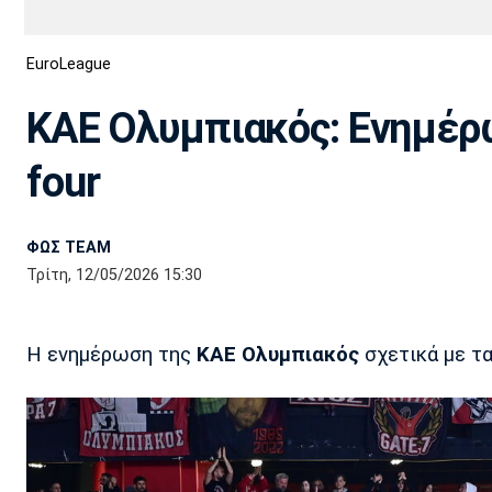
Διεθνή
EuroCup
EuroLeague
Euro
Basket League
Απόλλων
Άρης
ΟΦΗ
Παναχαϊκή
Εθνικές Ομάδες
Α2 Μπάσκετ
Σμύρνης
ΚΑΕ Ολυμπιακός: Ενημέρωσ
Κύπελλο
FIBA World Cup 2023
Διαιτησία
four
Ποδόσφαιρο Γυναικών
Ιωνικός
Κηφισιά
Πανσερραϊκός
ΦΩΣ TEAM
Τρίτη, 12/05/2026 15:30
Η ενημέρωση της
ΚΑΕ Ολυμπιακός
σχετικά με τα 