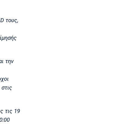
14:20
EuroLeague
Τάις: «Ενθουσιασμένος που πάω στη
D τους,
Μακάμπι»
14:10
τίμησής
Μπάσκετ Ελλάδα
Ολυμπιακός: Προετοιμάζεται
πυρετωδώς ο Ντόρσεϊ (vid)
14:00
αι την
Επικαιρότητα
Συνελήφθη στη Γερμανία 31χρονος με
οχοι
Ευρωπαϊκό ένταλμα για τρεις
ανθρωποκτονίες στην Ελλάδα
 στις
13:50
Super League 1
Στον Παναιτωλικό ο Μάρβελους
ς τις 19
Νακάμπα
0:00
13:40
Μπάσκετ Ελλάδα