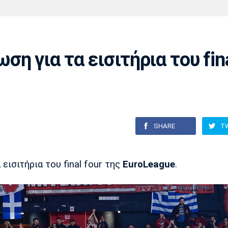
Χάντμπολ
Ηρακλής
Βόλος
Μπορούσια
Παρί Σεν
Ντόρτμουντ
Ζερμέν
η για τα εισιτήρια του fin
Πόρτο
Μπενφίκα
SHARE
T
εισιτήρια του final four της
ΕuroLeague
.