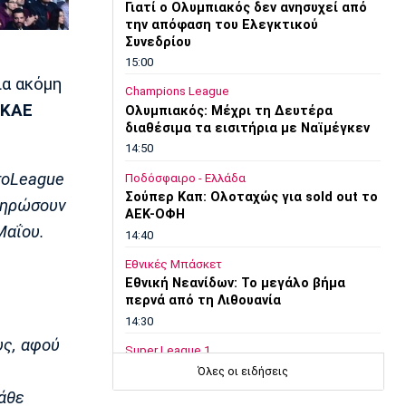
Γιατί ο Ολυμπιακός δεν ανησυχεί από
την απόφαση του Ελεγκτικού
Συνεδρίου
15:00
α ακόμη
Champions League
ΚΑΕ
Ολυμπιακός: Μέχρι τη Δευτέρα
διαθέσιμα τα εισιτήρια με Ναϊμέγκεν
14:50
roLeague
Ποδόσφαιρο - Ελλάδα
Σούπερ Καπ: Ολοταχώς για sold out το
κληρώσουν
ΑΕΚ-ΟΦΗ
Μαΐου.
14:40
Εθνικές Μπάσκετ
Εθνική Νεανίδων: Το μεγάλο βήμα
περνά από τη Λιθουανία
14:30
υς, αφού
Super League 1
Στον Παναιτωλικό και ο Μούσα
Όλες οι ειδήσεις
Ντζενεπό
άθε