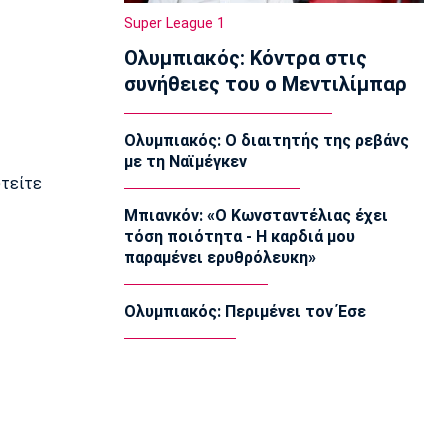
Ευρωμπάσκετ U16: Πρεμιέρα με την
Super League 1
Ισπανία
Ολυμπιακός: Κόντρα στις
12:40
συνήθειες του ο Μεντιλίμπαρ
Μπάσκετ Ελλάδα
Στη Θεσσαλονίκη ο Μπεν Μουρ -
«Δημιουργήθηκε ένα πραγματικά πολύ
Ολυμπιακός: Ο διαιτητής της ρεβάνς
δυνατό ρόστερ»
με τη Ναϊμέγκεν
12:30
υτείτε
Ποδόσφαιρο Γυναικών
Μπιανκόν: «Ο Κωνσταντέλιας έχει
Ολυμπιακός: Η Νάνσυ Ατάκο πρώτη
τόση ποιότητα - Η καρδιά μου
ξένη στην ιστορία του τμήματος
παραμένει ερυθρόλευκη»
ποδοσφαίρου Γυναικών
12:20
Ολυμπιακός: Περιμένει τον Έσε
NBA
Μπράουν: «Ευχαριστώ τους οπαδούς
των Σέλτικς που συνεχίζουν να με
στηρίζουν»
12:10
Europa League