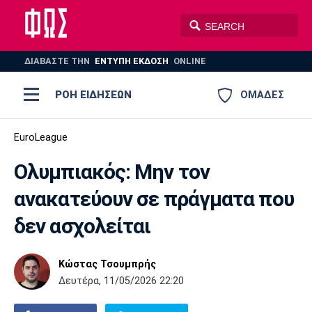
ΔΙΑΒΑΣΤΕ THN
ΕΝΤΥΠΗ ΕΚΔΟΣΗ
ONLINE
ΡΟΗ ΕΙΔΗΣΕΩΝ
ΟΜΑΔΕΣ
Ποδόσφαιρο
EuroLeague
ΠΟΔΟΣΦΑΙΡΟ
ΜΠΑΣΚΕΤ
Ολυμπιακός: Μην τον
Super League 1
Μπάσκετ
ΒΟΛΕΪ
ΠΟΛΟ
ΣΠΟΡ
ανακατεύουν σε πράγματα που
Ολυμπιακός
ΑΕΚ
ΠΑΟΚ
Super League 2
Ελλάδα
Ολυμπιακοί Αγώνες
δεν ασχολείται
AUTO-MOTO
PLUS
Γ Εθνική
Εθνική
Βόλεϊ
Κώστας Τσουμπρής
Ελλάδα
EuroLeague
Πόλο
Παναθηναϊκός
Ατρόμητος
Πανιώνιος
Δευτέρα, 11/05/2026 22:20
Champions League
ΝΒΑ
Τένις