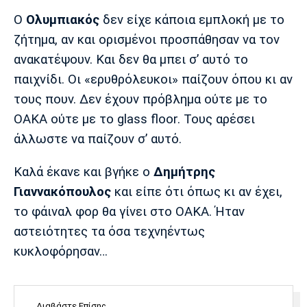
Λίβερπουλ
Μάντσεστερ
Γιουβέντους
Σίτι
Ο
Ολυμπιακός
δεν είχε κάποια εμπλοκή με το
ζήτημα, αν και ορισμένοι προσπάθησαν να τον
ανακατέψουν. Και δεν θα μπει σ’ αυτό το
παιχνίδι. Οι «ερυθρόλευκοι» παίζουν όπου κι αν
Ίντερ
Μίλαν
Μπάγερν
τους πουν. Δεν έχουν πρόβλημα ούτε με το
ΟΑΚΑ ούτε με το glass floor. Τους αρέσει
άλλωστε να παίζουν σ’ αυτό.
Μπορούσια
Παρί Σεν
Μαρσέιγ
Καλά έκανε και βγήκε ο
Δημήτρης
Ντόρτμουντ
Ζερμέν
Γιαννακόπουλος
και είπε ότι όπως κι αν έχει,
το φάιναλ φορ θα γίνει στο ΟΑΚΑ. Ήταν
αστειότητες τα όσα τεχνηέντως
Μονακό
Ερυθρός
Τότεναμ
κυκλοφόρησαν…
Αστέρας
Διαβάστε Επίσης