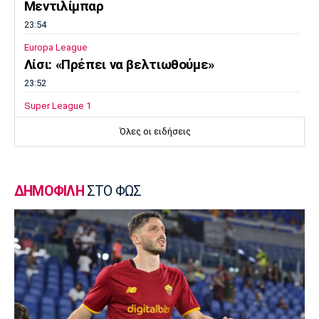
Μεντιλίμπαρ
23:54
Europa League
Λίσι: «Πρέπει να βελτιωθούμε»
23:52
Super League 1
Επιστρέφει αύριο στη Θεσσαλονίκη ο
Όλες οι ειδήσεις
Ηρακλής
23:50
Μπάσκετ Ελλάδα
ΔΗΜΟΦΙΛΗ
ΣΤΟ ΦΩΣ
Επίσημα στον Άρη ο Άνταμ Μοκόκα
23:35
Europa League
Μπρούνο: «Δουλέψαμε καλά στην άμυνα»
23:32
Ποδόσφαιρο - Διεθνή
Κακή εβδομάδα για τη βαθμολογία της UEFA