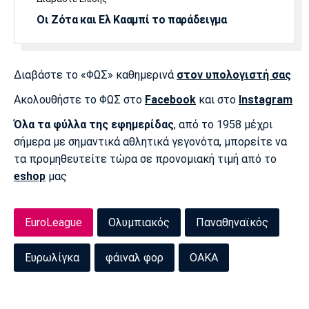
Πόρτο
Μπενφίκα
Οι Ζότα και Ελ Κααμπί το παράδειγμα
Διαβάστε το «ΦΩΣ» καθημερινά
στον υπολογιστή σας
Ακολουθήστε το ΦΩΣ στο
Facebook
και στο
Instagram
Όλα τα φύλλα της εφημερίδας
, από το 1958 μέχρι
σήμερα με σημαντικά αθλητικά γεγονότα, μπορείτε να
τα προμηθευτείτε τώρα σε προνομιακή τιμή από το
eshop
μας
EuroLeague
Ολυμπιακός
Παναθηναϊκός
Ευρωλίγκα
φάιναλ φορ
ΟΑΚΑ