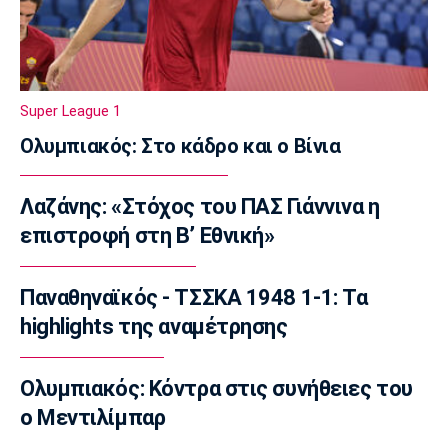
23:23
Γ Εθνική
Αστέρας Βάρης: Νέες προσθήκες στο
ρόστερ
Super League 1
23:20
Ολυμπιακός: Στο κάδρο και ο Βίνια
Conference League
Conference League: Τρομερό διπλό η Τρόμσο
Λαζάνης: «Στόχος του ΠΑΣ Γιάννινα η
στο Κλουζ
επιστροφή στη Β’ Εθνική»
23:16
Γ Εθνική
«Πακέτο» στον Απόλλωνα Σμύρνης
Παναθηναϊκός - ΤΣΣΚΑ 1948 1-1: Τα
23:05
highlights της αναμέτρησης
Super League 1
Λεβαδειακός - Παναιτωλικός 1-0: Φιλική νίκη
Ολυμπιακός: Κόντρα στις συνήθειες του
οι Βοιωτοί επί των «καναρινιών»
ο Μεντιλίμπαρ
22:50