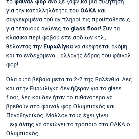
Μουσική
Στήλες
το
φάιναλ φορ
άνοιξε ξαφνικά μια συζήτηση
για την καταλληλότητα του
ΟΑΚΑ
και
Πολιτισμός
Τραγούδια
Πρόγραμμα TV
συγκεκριμένα τού αν πληροί τις προϋποθέσεις
Ιωνικός
Κηφισιά
Πανσερραϊκός
για τέτοιους αγώνες το
glass floor
! Συν τα
Cine Spot
κλασικά περί φόβου επεισοδίων κτλ.,
θέλοντας την
Ευρωλίγκα
να σκέφτεται ακόμη
Running
και το ενδεχόμενο …αλλαγής έδρας του φάιναλ
Media
φορ!
Μπαρτσελόνα
Ρεάλ
Ατλέτικο
Μαδρίτης
Μαδρίτης
Παρασκήνιο
Όλα αυτά βέβαια μετά το 2-2 της Βαλένθια. Λες
και στην Ευρωλίγκα δεν ήξεραν για το glass
floor, λες και δεν ήταν το πιθανότερο να
βρεθούν στο φάιναλ φορ Ολυμπιακός και
Μάντσεστερ
Τσέλσι
Άρσεναλ
Γιουνάιτεντ
Παναθηναϊκός. Μάλλον τους έχει γίνει
...εφιάλτης να σηκώνει το τρόπαιο στο ΟΑΚΑ ο
Ολυμπιακός.