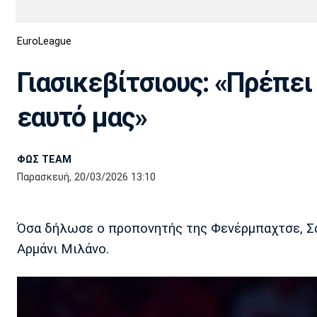
Διεθνή
EuroCup
EuroLeague
Euro
Basket League
Απόλλων
Άρης
ΟΦΗ
Παναχαϊκή
Εθνικές Ομάδες
Α2 Μπάσκετ
Σμύρνης
Γιασικεβίτσιους: «Πρέπε
Κύπελλο
FIBA World Cup 2023
Διαιτησία
εαυτό μας»
Ποδόσφαιρο Γυναικών
Ιωνικός
Κηφισιά
Πανσερραϊκός
ΦΩΣ TEAM
Παρασκευή, 20/03/2026 13:10
Όσα δήλωσε ο προπονητής της Φενέρμπαχτσε, Σαρ
Αρμάνι Μιλάνο.