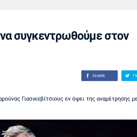
Χάντμπολ
Ηρακλής
Βόλος
Μπορούσια
Παρί Σεν
Ντόρτμουντ
Ζερμέν
ι να συγκεντρωθούμε στον
Πόρτο
Μπενφίκα
SHARE
T
ούνας Γιασικεβίτσιους εν όψει της αναμέτρησης με