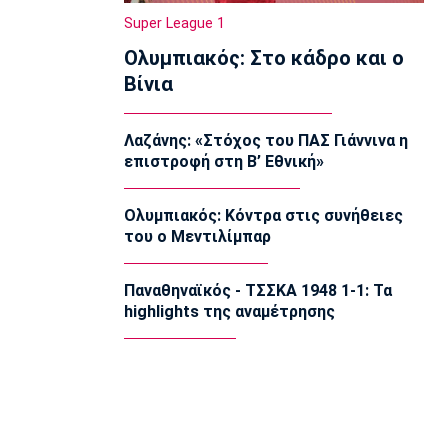
Europa League
Super League 1
ΠΑΟΚ-Άντερλεχτ 0-1: Πλήρωσε ακριβά
Ολυμπιακός: Στο κάδρο και ο
ένα λάθος (hls)
22:44
Βίνια
Ποδόσφαιρο - Διεθνή
Ρεάλ Μαδρίτης: Ανανέωσε τον
Λαζάνης: «Στόχος του ΠΑΣ Γιάννινα η
Βινίσιους ως το 2032!
επιστροφή στη Β’ Εθνική»
22:35
Ποδόσφαιρο - Διεθνή
Ολυμπιακός: Κόντρα στις συνήθειες
Επίσημα στη Ρεάλ Μαδρίτης ο
του ο Μεντιλίμπαρ
Ντιομαντέ
22:20
Παναθηναϊκός - ΤΣΣΚΑ 1948 1-1: Τα
Super League 1
highlights της αναμέτρησης
Ατρόμητος: Ήττα (2-1) από την ΑΕ
Λεμεσού στο τελευταίο φιλικό
22:05
Κολύμβηση
Κούβελος σε αδελφές Αλεξανδρή:
«Μας κάνατε υπερήφανους και