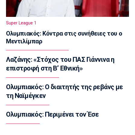
για τις Ισλανδία και Δανία
10:40
Super League 1
Μπάσκετ
Συνεχίζει στη Ρωσία ο Αλεξέι Ποκουσέφσκι
Ολυμπιακός: Κόντρα στις συνήθειες του ο
10:30
Μεντιλίμπαρ
Στοίχημα
ΦΩΣ στο Στοίχημα: Κίνητρο η Σάντεφιορντ
Λαζάνης: «Στόχος του ΠΑΣ Γιάννινα η
10:20
επιστροφή στη Β’ Εθνική»
EuroLeague
Το… γύρισε ο Τόνι Πάρκερ
Ολυμπιακός: Ο διαιτητής της ρεβάνς με
10:10
τη Ναϊμέγκεν
Super League 1
Πρόταση του Βαγγέλη Μαρινάκη στον Ζοφρέ
Μονκαντά
Ολυμπιακός: Περιμένει τον Έσε
10:00
Επικαιρότητα