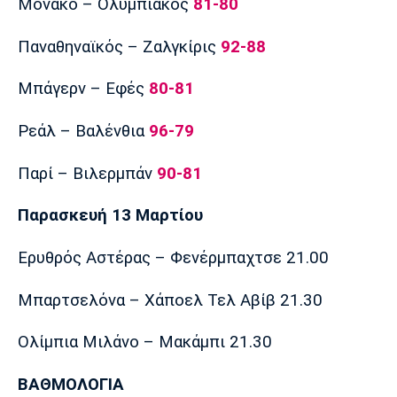
Μονακό – Ολυμπιακός
81-80
Λίβερπουλ
Μάντσεστερ
Γιουβέντους
Σίτι
Παναθηναϊκός – Ζαλγκίρις
92-88
Μπάγερν – Εφές
80-81
Ίντερ
Μίλαν
Μπάγερν
Ρεάλ – Βαλένθια
96-79
Παρί – Βιλερμπάν
90-81
Παρασκευή 13 Μαρτίου
Μπορούσια
Παρί Σεν
Μαρσέιγ
Ντόρτμουντ
Ζερμέν
Ερυθρός Αστέρας – Φενέρμπαχτσε 21.00
Μπαρτσελόνα – Χάποελ Τελ Αβίβ 21.30
Μονακό
Ερυθρός
Τότεναμ
Αστέρας
Ολίμπια Μιλάνο – Μακάμπι 21.30
ΒΑΘΜΟΛΟΓΙΑ