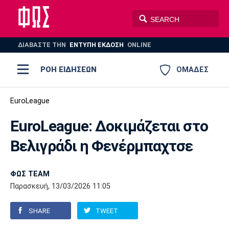
ΔΙΑΒΑΣΤΕ THN
ΕΝΤΥΠΗ ΕΚΔΟΣΗ
ONLINE
ΡΟΗ ΕΙΔΗΣΕΩΝ
ΟΜΑΔΕΣ
Ποδόσφαιρο
EuroLeague
ΠΟΔΟΣΦΑΙΡΟ
ΜΠΑΣΚΕΤ
ΕuroLeague: Δοκιμάζεται στο
Super League 1
Μπάσκετ
ΒΟΛΕΪ
ΠΟΛΟ
ΣΠΟΡ
Βελιγράδι η Φενέρμπαχτσε
Ολυμπιακός
ΑΕΚ
ΠΑΟΚ
Super League 2
Ελλάδα
Ολυμπιακοί Αγώνες
AUTO-MOTO
PLUS
ΦΩΣ TEAM
Γ Εθνική
Εθνική
Βόλεϊ
Παρασκευή, 13/03/2026 11:05
Ελλάδα
EuroLeague
Πόλο
Παναθηναϊκός
Ατρόμητος
Πανιώνιος
SHARE
TWEET
Champions League
ΝΒΑ
Τένις