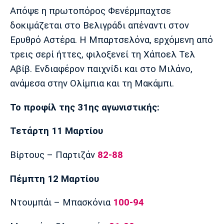
Μουσική
Στήλες
Απόψε η πρωτοπόρος Φενέρμπαχτσε
δοκιμάζεται στο Βελιγράδι απέναντι στον
Πολιτισμός
Τραγούδια
Πρόγραμμα TV
Ερυθρό Αστέρα. Η Μπαρτσελόνα, ερχόμενη από
Ιωνικός
Κηφισιά
Πανσερραϊκός
Cine Spot
τρεις σερί ήττες, φιλοξενεί τη Χάποελ Τελ
Αβίβ. Ενδιαφέρον παιχνίδι και στο Μιλάνο,
Running
ανάμεσα στην Ολίμπια και τη Μακάμπι.
Media
Το προφίλ της 31ης αγωνιστικής:
Μπαρτσελόνα
Ρεάλ
Ατλέτικο
Μαδρίτης
Μαδρίτης
Παρασκήνιο
Τετάρτη 11 Μαρτίου
Βίρτους – Παρτιζάν
82-88
Μάντσεστερ
Τσέλσι
Άρσεναλ
Πέμπτη 12 Μαρτίου
Γιουνάιτεντ
Ντουμπάι – Μπασκόνια
100-94