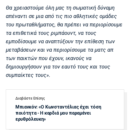
Λίβερπουλ
Μάντσεστερ
Γιουβέντους
Θα χρειαστούμε όλη μας τη σωματική δύναμη
Σίτι
απέναντι σε μια από τις πιο αθλητικές ομάδες
του πρωταθλήματος, θα πρέπει να περιορίσουμε
τα επιθετικά τους ριμπάουντ, να τους
Ίντερ
Μίλαν
Μπάγερν
εμποδίσουμε να αναπτύξουν την επίθεση των
μεταβάσεων και να περιορίσουμε τα ματς απ
των παικτών που έχουν, ικανούς να
δημιουργήσουν για τον εαυτό τους και τους
Μπορούσια
Παρί Σεν
Μαρσέιγ
συμπαίκτες τους».
Ντόρτμουντ
Ζερμέν
Διαβάστε Επίσης
Μονακό
Ερυθρός
Τότεναμ
Μπιανκόν: «Ο Κωνσταντέλιας έχει τόση
Αστέρας
ποιότητα - Η καρδιά μου παραμένει
ερυθρόλευκη»