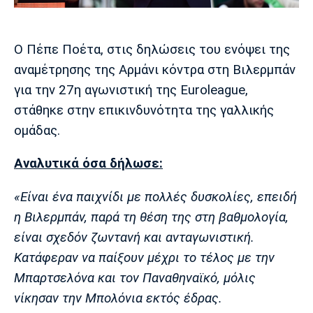
Μουσική
Στήλες
Πολιτισμός
Τραγούδια
Πρόγραμμα TV
Ο Πέπε Ποέτα, στις δηλώσεις του ενόψει της
Ιωνικός
Κηφισιά
Πανσερραϊκός
αναμέτρησης της Αρμάνι κόντρα στη Βιλερμπάν
Cine Spot
για την 27η αγωνιστική της Euroleague,
Running
στάθηκε στην επικινδυνότητα της γαλλικής
ομάδας.
Media
Μπαρτσελόνα
Ρεάλ
Ατλέτικο
Αναλυτικά όσα δήλωσε:
Μαδρίτης
Μαδρίτης
Παρασκήνιο
«Είναι ένα παιχνίδι με πολλές δυσκολίες, επειδή
η Βιλερμπάν, παρά τη θέση της στη βαθμολογία,
είναι σχεδόν ζωντανή και ανταγωνιστική.
Μάντσεστερ
Τσέλσι
Άρσεναλ
Γιουνάιτεντ
Κατάφεραν να παίξουν μέχρι το τέλος με την
Μπαρτσελόνα και τον Παναθηναϊκό, μόλις
νίκησαν την Μπολόνια εκτός έδρας.