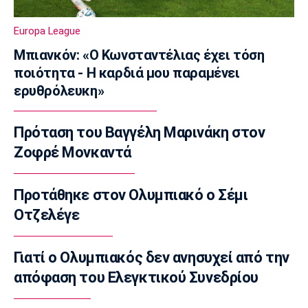
Ποδόσφαιρο - Διεθνή
Πυραυλική επίθεση της Ρωσίας στο γήπεδο
Europa League
της Τσερνομόρετς
22:58
Μπιανκόν: «Ο Κωνσταντέλιας έχει τόση
ποιότητα - Η καρδιά μου παραμένει
EuroLeague
ερυθρόλευκη»
Ενδιαφέρον της Μάλαγα για Μπόλομποϊ
22:52
Πρόταση του Βαγγέλη Μαρινάκη στον
Στίβος
Παγκόσμιο Κ20: Πανελλήνιο ρεκόρ η
Ζοφρέ Μονκαντά
Μπακογιάννη, στον τελικό της σφυροβολίας
η Τσερνόβα
Προτάθηκε στον Ολυμπιακό ο Σέμι
22:49
Οτζελέγε
Super League 1
Αστέρας Τρίπολης: Εύκολη νίκη με 2-0 επί
του Πύργου
Γιατί ο Ολυμπιακός δεν ανησυχεί από την
22:47
απόφαση του Ελεγκτικού Συνεδρίου
Βόλεϊ