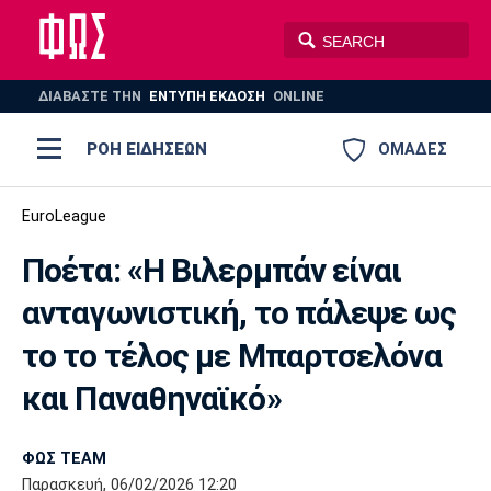
ΔΙΑΒΑΣΤΕ THN
ΕΝΤΥΠΗ ΕΚΔΟΣΗ
ONLINE
ΡΟΗ ΕΙΔΗΣΕΩΝ
ΟΜΑΔΕΣ
Ποδόσφαιρο
EuroLeague
ΠΟΔΟΣΦΑΙΡΟ
ΜΠΑΣΚΕΤ
Ποέτα: «Η Βιλερμπάν είναι
Super League 1
Μπάσκετ
ΒΟΛΕΪ
ΠΟΛΟ
ΣΠΟΡ
ανταγωνιστική, το πάλεψε ως
Ολυμπιακός
ΑΕΚ
ΠΑΟΚ
Super League 2
Ελλάδα
Ολυμπιακοί Αγώνες
το το τέλος με Μπαρτσελόνα
AUTO-MOTO
PLUS
Γ Εθνική
Εθνική
Βόλεϊ
και Παναθηναϊκό»
Ελλάδα
EuroLeague
Πόλο
Παναθηναϊκός
Ατρόμητος
Πανιώνιος
ΦΩΣ TEAM
Παρασκευή, 06/02/2026 12:20
Champions League
ΝΒΑ
Τένις