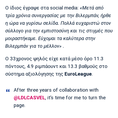
Μουσική
Στήλες
Ο ίδιος έγραψε στα social media:
«Μετά από
Πολιτισμός
Τραγούδια
Πρόγραμμα TV
τρία χρόνια συνεργασίας με την Βιλερμπάν, ήρθε
Ιωνικός
Κηφισιά
Πανσερραϊκός
η ώρα να γυρίσω σελίδα. Πολλά ευχαριστώ στον
Cine Spot
σύλλογο για την εμπιστοσύνη και τις στιγμές που
μοιραστήκαμε. Εύχομαι τα καλύτερα στην
Running
Βιλερμπάν για το μέλλον» .
Media
Ο 33χρονος ψηλός είχε κατά μέσο όρο 11.3
Μπαρτσελόνα
Ρεάλ
Ατλέτικο
Μαδρίτης
Μαδρίτης
Παρασκήνιο
πόντους, 4.9 ριμπάουντ και 13.3 βαθμούς στο
σύστημα αξιολόγησης της
EuroLeague
.
After three years of collaboration with
Μάντσεστερ
Τσέλσι
Άρσεναλ
Γιουνάιτεντ
@LDLCASVEL
, it’s time for me to turn the
page.