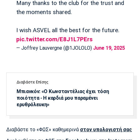
Many thanks to the club for the trust and
Λίβερπουλ
Μάντσεστερ
Γιουβέντους
Σίτι
the moments shared.
I wish ASVEL all the best for the future.
pic.twitter.com/E8J1L7PErs
Ίντερ
Μίλαν
Μπάγερν
— Joffrey Lauvergne (@1JOLOLO)
June 19, 2025
Μπορούσια
Παρί Σεν
Μαρσέιγ
Ντόρτμουντ
Ζερμέν
Διαβάστε Επίσης
Μπιανκόν: «Ο Κωνσταντέλιας έχει τόση
ποιότητα - Η καρδιά μου παραμένει
ερυθρόλευκη»
Μονακό
Ερυθρός
Τότεναμ
Αστέρας
Διαβάστε το «ΦΩΣ» καθημερινά
στον υπολογιστή σας