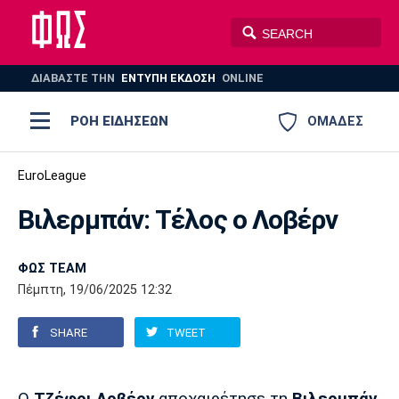
ΔΙΑΒΑΣΤΕ THN
ΕΝΤΥΠΗ ΕΚΔΟΣΗ
ONLINE
ΡΟΗ ΕΙΔΗΣΕΩΝ
ΟΜΑΔΕΣ
Ποδόσφαιρο
EuroLeague
ΠΟΔΟΣΦΑΙΡΟ
ΜΠΑΣΚΕΤ
Βιλερμπάν: Τέλος ο Λοβέρν
Super League 1
Μπάσκετ
ΒΟΛΕΪ
ΠΟΛΟ
ΣΠΟΡ
Ολυμπιακός
ΑΕΚ
ΠΑΟΚ
Super League 2
Ελλάδα
Ολυμπιακοί Αγώνες
ΦΩΣ TEAM
Πέμπτη, 19/06/2025 12:32
AUTO-MOTO
PLUS
Γ Εθνική
Εθνική
Βόλεϊ
SHARE
TWEET
Ελλάδα
EuroLeague
Πόλο
Παναθηναϊκός
Ατρόμητος
Πανιώνιος
Champions League
ΝΒΑ
Τένις