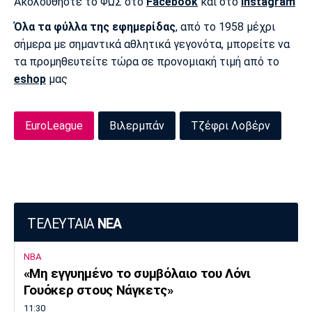
Ακολουθήστε το ΦΩΣ στο
Facebook
και στο
Instagram
Πόρτο
Μπενφίκα
Όλα τα φύλλα της εφημερίδας
, από το 1958 μέχρι
σήμερα με σημαντικά αθλητικά γεγονότα, μπορείτε να
τα προμηθευτείτε τώρα σε προνομιακή τιμή από το
eshop
μας
EuroLeague
Βιλερμπάν
Τζέφρι Λοβέρν
ΤΕΛΕΥΤΑΙΑ
ΝΕΑ
NBA
«Μη εγγυημένο το συμβόλαιο του Λόνι
Γουόκερ στους Νάγκετς»
11:30