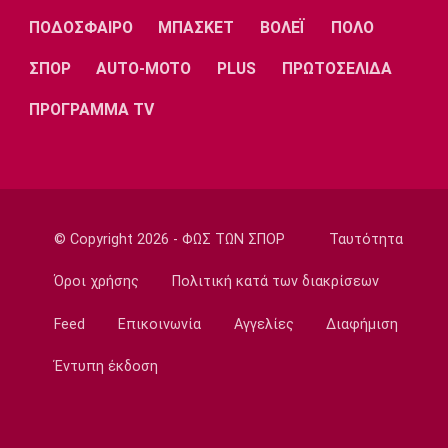
ΠΑΟΚ: Γηραιότερος βασικός στην ιστορία
ΠΟΔΟΣΦΑΙΡΟ
ΜΠΑΣΚΕΤ
ΒΟΛΕΪ
ΠΟΛΟ
του ο Τάισον
09:10
ΣΠΟΡ
AUTO-MOTO
PLUS
ΠΡΩΤΟΣΕΛΙΔΑ
EuroLeague
ΠΡΟΓΡΑΜΜΑ TV
Προτάθηκε στον Ολυμπιακό ο Σέμι Οτζελέγε
09:00
Σπορ
Πινγκ Πονγκ: Στον τελικό της Under 21 η
Τζαρίδου
© Copyright 2026 - ΦΩΣ ΤΩΝ ΣΠΟΡ
Ταυτότητα
08:50
Όροι χρήσης
Πολιτική κατά των διακρίσεων
EuroLeague
Κάνααν: «Είμαι ανοικτός να παίξω εκτός
Feed
Επικοινωνία
Αγγελίες
Διαφήμιση
Euroleague»
08:40
Έντυπη έκδοση
Super League 2
Επέστρεψε στην ΑΕΛ ο Παπαγεωργίου
08:30