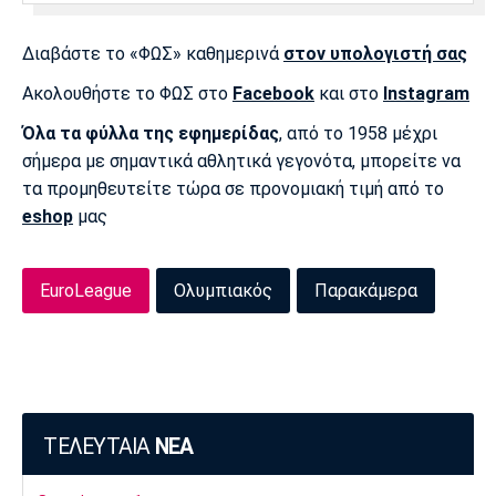
Λίβερπουλ
Μάντσεστερ
Γιουβέντους
Σίτι
Διαβάστε το «ΦΩΣ» καθημερινά
στον υπολογιστή σας
Ακολουθήστε το ΦΩΣ στο
Facebook
και στο
Instagram
Όλα τα φύλλα της εφημερίδας
, από το 1958 μέχρι
Ίντερ
Μίλαν
Μπάγερν
σήμερα με σημαντικά αθλητικά γεγονότα, μπορείτε να
τα προμηθευτείτε τώρα σε προνομιακή τιμή από το
eshop
μας
Μπορούσια
Παρί Σεν
Μαρσέιγ
Ντόρτμουντ
Ζερμέν
EuroLeague
Ολυμπιακός
Παρακάμερα
Μονακό
Ερυθρός
Τότεναμ
Αστέρας
ΤΕΛΕΥΤΑΙΑ
ΝΕΑ