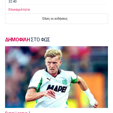
22:40
Επικαιρότητα
Τραγωδία στην Πάρο: Παιδί 4 ετών πνίγηκε
Όλες οι ειδήσεις
σε πισίνα
22:25
Super League 1
ΔΗΜΟΦΙΛΗ
ΣΤΟ ΦΩΣ
Άρης - Πανσερραϊκός 2-2: Ισόπαλο το φιλικό
22:18
Super League 1
ΑΕΚ – Kαλλιθέα : Τεσσάρα πριν το Super Cup
με Βιτάλις και χατ τρικ Γκατσίνοβιτς
22:16
Ποδόσφαιρο - Διεθνή
Τζόλης: «Το πρώτο μου γκολ στην Άρσεναλ
μου δίνει αυτοπεποίθηση»
22:10
Εθνικές Μπάσκετ
Super League 1