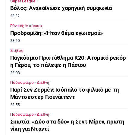
Super League 1
Βόλος: Ανακοίνωσε χορηγική συμφωνία
Πόρτο
Μπενφίκα
23:32
Εθνικές Μπάσκετ
Προδρομίδη: «Ήταν θέμα εγωισμού»
23:20
Στίβος
Παγκόσμιο Πρωτάθλημα Κ20: Ατομικό ρεκόρ
η Γέρου, το πάλεψε η Πάσιου
23:08
Ποδόσφαιρο - Διεθνή
Παρί Σεν Ζερμέν: Ισόπαλο το φιλικό με τη
Μάντσεστερ Γιουνάιτεντ
22:55
Ποδόσφαιρο - Διεθνή
Σκωτία: «Δύο στα δύο» η Σεντ Μίρεν, πρώτη
νίκη για Νταντί