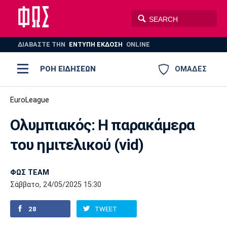
ΔΙΑΒΑΣΤΕ THN
ΕΝΤΥΠΗ ΕΚΔΟΣΗ
ONLINE
ΡΟΗ ΕΙΔΗΣΕΩΝ
ΟΜΑΔΕΣ
Ποδόσφαιρο
EuroLeague
ΠΟΔΟΣΦΑΙΡΟ
ΜΠΑΣΚΕΤ
Ολυμπιακός: Η παρακάμερα
Super League 1
Μπάσκετ
ΒΟΛΕΪ
ΠΟΛΟ
ΣΠΟΡ
του ημιτελικού (vid)
Ολυμπιακός
ΑΕΚ
ΠΑΟΚ
Super League 2
Ελλάδα
Ολυμπιακοί Αγώνες
AUTO-MOTO
PLUS
ΦΩΣ TEAM
Γ Εθνική
Εθνική
Βόλεϊ
Σάββατο, 24/05/2025 15:30
Ελλάδα
EuroLeague
Πόλο
Παναθηναϊκός
Ατρόμητος
Πανιώνιος
28
TWEET
Champions League
ΝΒΑ
Τένις