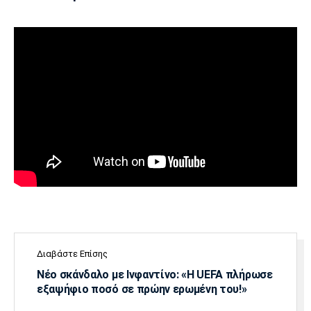
Μουσική
Στήλες
Πολιτισμός
Τραγούδια
Πρόγραμμα TV
Ιωνικός
Κηφισιά
Πανσερραϊκός
Cine Spot
Running
Media
Μπαρτσελόνα
Ρεάλ
Ατλέτικο
Μαδρίτης
Μαδρίτης
Παρασκήνιο
Μάντσεστερ
Τσέλσι
Άρσεναλ
Γιουνάιτεντ
Διαβάστε Επίσης
Νέο σκάνδαλο με Ινφαντίνο: «Η UEFA πλήρωσε
εξαψήφιο ποσό σε πρώην ερωμένη του!»