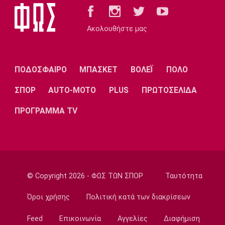
Ποδόσφαιρο - Διεθνή
Νάϊμεγκεν: Εντός έδρας ήττα από την
Ακολουθήστε μας
Tελστάρ, πριν υποδεχθεί τον Ολυμπιακό!
20:32
Ποδόσφαιρο - Διεθνή
ΠΟΔΟΣΦΑΙΡΟ
ΜΠΑΣΚΕΤ
ΒΟΛΕΪ
ΠΟΛΟ
Διαψεύδει ο Ινφαντίνο τις καταγγελίες
ΣΠΟΡ
AUTO-MOTO
PLUS
ΠΡΩΤΟΣΕΛΙΔΑ
20:30
Super League 1
ΠΡΟΓΡΑΜΜΑ TV
Ατρόμητος: Επαγγελματικό συμβόλαιο για
τον Κώτση
20:15
Champions League
ΠΑΟΚ – Μπραν 2-3: Εκτός συνέχειας από το
© Copyright 2026 - ΦΩΣ ΤΩΝ ΣΠΟΡ
Ταυτότητα
Champions League οι γυναίκες του
«δικέφαλου»
Όροι χρήσης
Πολιτική κατά των διακρίσεων
20:00
Feed
Επικοινωνία
Αγγελίες
Διαφήμιση