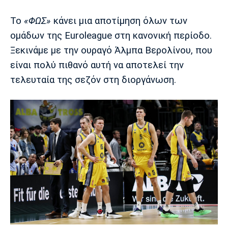
Το
«ΦΩΣ»
κάνει μια αποτίμηση όλων των
Europa League
Α Γυναικών
Σπορ
Αστέρας
ΠΑΣ Γιάννινα
Λεβαδειακός
ομάδων της Euroleague στη κανονική περίοδο.
Τρίπολης
Ξεκινάμε με την ουραγό Άλμπα Βερολίνου, που
Conference League
Champions League
Στίβος
Auto-Moto
είναι πολύ πιθανό αυτή να αποτελεί την
Διεθνή
Κύπελλο
Γυμναστική
Αυτοκίνητο
Tech
τελευταία της σεζόν στη διοργάνωση.
Παναιτωλικός
Λαμία
ΑΕΛ
Euro
EuroCup
Κολύμβηση
Formula 1
Gaming
Plus
Εθνικές Ομάδες
Basket League
Χάντμπολ
Μοτοσυκλέτα
Gadgets
Θέατρο
Blogs
Κύπελλο
Α2 Μπάσκετ
Smartphones
Σινεμά
Η Εφημερίδα
Απόλλων
Άρης
ΟΦΗ
Σμύρνης
Διαιτησία
FIBA World Cup 2023
Ευ ζην
Πρωτοσέλιδα
Ποδόσφαιρο Γυναικών
Βιβλίο
Έντυπη έκδοση
Παναχαϊκή
Ηρακλής
Βόλος