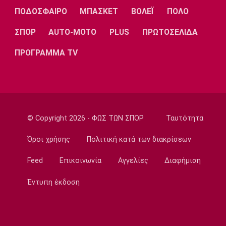
11:35
ΠΟΔΟΣΦΑΙΡΟ
ΜΠΑΣΚΕΤ
ΒΟΛΕΪ
ΠΟΛΟ
Στίβος
Παγκόσμιο Πρωτάθλημα Κ20: Ο Κανοντζιάν
ΣΠΟΡ
AUTO-MOTO
PLUS
ΠΡΩΤΟΣΕΛΙΔΑ
δέκατος στον τελικό, ρεκόρ και πρόκριση
ΠΡΟΓΡΑΜΜΑ TV
για τη Σαμολοδά
11:20
Ποδόσφαιρο - Εθνικές Ομάδες
FIFA: Η «συγγνώμη» προς τις 211
ομοσπονδίες και η στήριξη σε Ινφαντίνο
© Copyright 2026 - ΦΩΣ ΤΩΝ ΣΠΟΡ
Ταυτότητα
11:11
Παρασκήνιο
Όροι χρήσης
Πολιτική κατά των διακρίσεων
Όταν ο Στραβίνσκι διασκέδαζε με τη
μουσική του Τσάρλι Πάρκερ
Feed
Επικοινωνία
Αγγελίες
Διαφήμιση
11:05
Έντυπη έκδοση
NBA
Ο Γουόκερ επέστρεψε στο ΝΒΑ
10:50