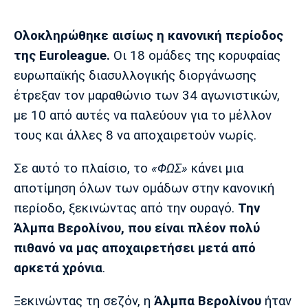
Μουσική
Στήλες
Πολιτισμός
Τραγούδια
Πρόγραμμα TV
Ολοκληρώθηκε αισίως η κανονική περίοδος
της Euroleague.
Οι 18 ομάδες της κορυφαίας
Ιωνικός
Κηφισιά
Πανσερραϊκός
Cine Spot
ευρωπαϊκής διασυλλογικής διοργάνωσης
έτρεξαν τον μαραθώνιο των 34 αγωνιστικών,
Running
με 10 από αυτές να παλεύουν για το μέλλον
τους και άλλες 8 να αποχαιρετούν νωρίς.
Media
Μπαρτσελόνα
Ρεάλ
Ατλέτικο
Μαδρίτης
Μαδρίτης
Σε αυτό το πλαίσιο, το
«ΦΩΣ»
κάνει μια
Παρασκήνιο
αποτίμηση όλων των ομάδων στην κανονική
περίοδο, ξεκινώντας από την ουραγό.
Την
Άλμπα Βερολίνου, που είναι πλέον πολύ
Μάντσεστερ
Τσέλσι
Άρσεναλ
Γιουνάιτεντ
πιθανό να μας αποχαιρετήσει μετά από
αρκετά χρόνια
.
Ξεκινώντας τη σεζόν, η
Άλμπα Βερολίνου
ήταν