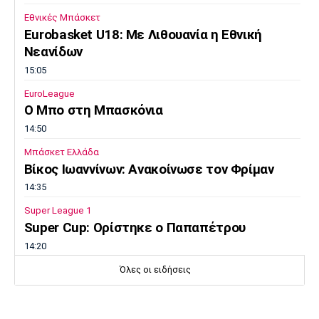
Εθνικές Μπάσκετ
Eurobasket U18: Με Λιθουανία η Εθνική
Νεανίδων
15:05
EuroLeague
Ο Μπο στη Μπασκόνια
14:50
Μπάσκετ Ελλάδα
Βίκος Ιωαννίνων: Ανακοίνωσε τον Φρίμαν
14:35
Super League 1
Super Cup: Ορίστηκε ο Παπαπέτρου
14:20
Γ Εθνική
Όλες οι ειδήσεις
Λαζάνης: «Στόχος του ΠΑΣ Γιάννινα η
επιστροφή στη Β’ Εθνική»