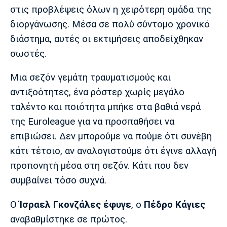
Λίβερπουλ
Μάντσεστερ
Γιουβέντους
στις προβλέψεις όλων η χειρότερη ομάδα της
Σίτι
διοργάνωσης. Μέσα σε πολύ σύντομο χρονικό
διάστημα, αυτές οι εκτιμήσεις αποδείχθηκαν
σωστές.
Ίντερ
Μίλαν
Μπάγερν
Μια σεζόν γεμάτη τραυματισμούς και
αντιξοότητες, ένα ρόστερ χωρίς μεγάλο
ταλέντο και ποιότητα μπήκε στα βαθιά νερά
της Euroleague για να προσπαθήσει να
Μπορούσια
Παρί Σεν
Μαρσέιγ
Ντόρτμουντ
Ζερμέν
επιβιώσει. Δεν μπορούμε να πούμε ότι συνέβη
κάτι τέτοιο, αν αναλογιστούμε ότι έγινε αλλαγή
προπονητή μέσα στη σεζόν. Κάτι που δεν
συμβαίνει τόσο συχνά.
Μονακό
Ερυθρός
Τότεναμ
Αστέρας
Ο
Ίσραελ Γκονζάλες έφυγε
, ο
Πέδρο Κάγιες
αναβαθμίστηκε σε πρώτος.