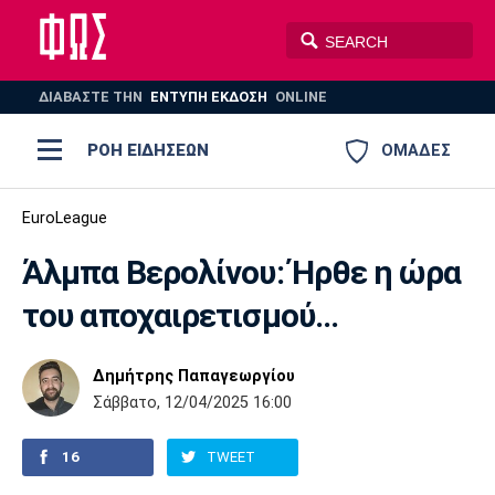
ΔΙΑΒΑΣΤΕ THN
ΕΝΤΥΠΗ ΕΚΔΟΣΗ
ONLINE
ΡΟΗ ΕΙΔΗΣΕΩΝ
ΟΜΑΔΕΣ
Ποδόσφαιρο
EuroLeague
ΠΟΔΟΣΦΑΙΡΟ
ΜΠΑΣΚΕΤ
Άλμπα Βερολίνου: Ήρθε η ώρα
Super League 1
Μπάσκετ
ΒΟΛΕΪ
ΠΟΛΟ
ΣΠΟΡ
του αποχαιρετισμού...
Ολυμπιακός
ΑΕΚ
ΠΑΟΚ
Super League 2
Ελλάδα
Ολυμπιακοί Αγώνες
AUTO-MOTO
PLUS
Δημήτρης Παπαγεωργίου
Γ Εθνική
Εθνική
Βόλεϊ
Σάββατο, 12/04/2025 16:00
Ελλάδα
EuroLeague
Πόλο
Παναθηναϊκός
Ατρόμητος
Πανιώνιος
16
TWEET
Champions League
ΝΒΑ
Τένις