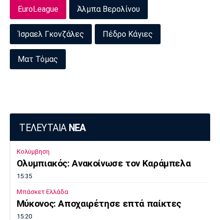
EuroLeague
Άλμπα Βερολίνου
Ίσραελ Γκονζάλες
Πέδρο Κάγιες
Ματ Τόμας
ΤΕΛΕΥΤΑΙΑ
ΝΕΑ
Κολύμβηση
Ολυμπιακός: Ανακοίνωσε τον Καράμπελα
15:35
Μπάσκετ Ελλάδα
Μύκονος: Αποχαιρέτησε επτά παίκτες
15:20