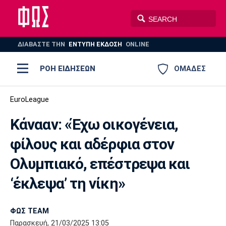
ΔΙΑΒΑΣΤΕ THN
ΕΝΤΥΠΗ ΕΚΔΟΣΗ
ONLINE
ΡΟΗ ΕΙΔΗΣΕΩΝ
ΟΜΑΔΕΣ
Ποδόσφαιρο
EuroLeague
ΠΟΔΟΣΦΑΙΡΟ
ΜΠΑΣΚΕΤ
Κάνααν: «Έχω οικογένεια,
Super League 1
Μπάσκετ
ΒΟΛΕΪ
ΠΟΛΟ
ΣΠΟΡ
φίλους και αδέρφια στον
Ολυμπιακός
ΑΕΚ
ΠΑΟΚ
Super League 2
Ελλάδα
Ολυμπιακοί Αγώνες
Ολυμπιακό, επέστρεψα και
AUTO-MOTO
PLUS
Γ Εθνική
Εθνική
Βόλεϊ
‘έκλεψα’ τη νίκη»
Ελλάδα
EuroLeague
Πόλο
Παναθηναϊκός
Ατρόμητος
Πανιώνιος
ΦΩΣ TEAM
Παρασκευή, 21/03/2025 13:05
Champions League
ΝΒΑ
Τένις