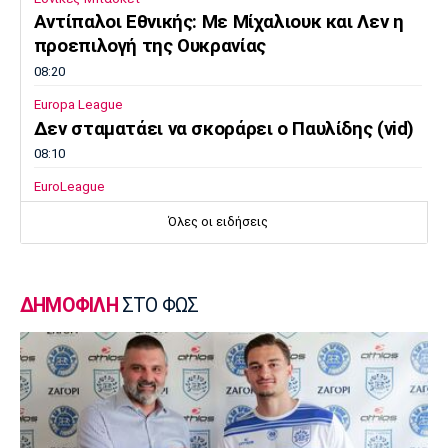
Αντίπαλοι Εθνικής: Με Μίχαλιουκ και Λεν η
προεπιλογή της Ουκρανίας
08:20
Europa League
Δεν σταματάει να σκοράρει ο Παυλίδης (vid)
08:10
EuroLeague
Επιστρέφει στη Ζαλγκίρις ο Κίναν Έβανς
Όλες οι ειδήσεις
08:00
Ποδόσφαιρο - Διεθνή
Ατζέντης Ρόντρι: «Ενημερώσαμε την Ρεάλ
ΔΗΜΟΦΙΛΗ
ΣΤΟ ΦΩΣ
ότι απόφασή του είναι να ενταχθεί στη
Μπαρτσελόνα»
07:50
Super League 1
«Η Λέφσκι Σόφιας απέρριψε πρόταση του
Ολυμπιακού για τον Ακράμ Μπουράς»