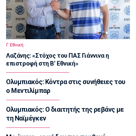
07:40
Europa League
Μπιανκόν: «Ο Κωνσταντέλιας έχει τόση
ποιότητα - Η καρδιά μου παραμένει
ερυθρόλευκη»
Γ Εθνική
07:30
Λαζάνης: «Στόχος του ΠΑΣ Γιάννινα η
Τηλεόραση
επιστροφή στη Β’ Εθνική»
Τηλεόραση: Οι αθλητικές μεταδόσεις της
Παρασκευής (7/8)
07:20
Ολυμπιακός: Κόντρα στις συνήθειες του
Επικαιρότητα
ο Μεντιλίμπαρ
Καιρός: Αίθριος με αραιές νεφώσεις
07:10
Ολυμπιακός: Ο διαιτητής της ρεβάνς με
Επικαιρότητα
τη Ναϊμέγκεν
Εορτολόγιο: Ποιοι γιορτάζουν σήμερα
Παρασκευή 7 Αυγούστου