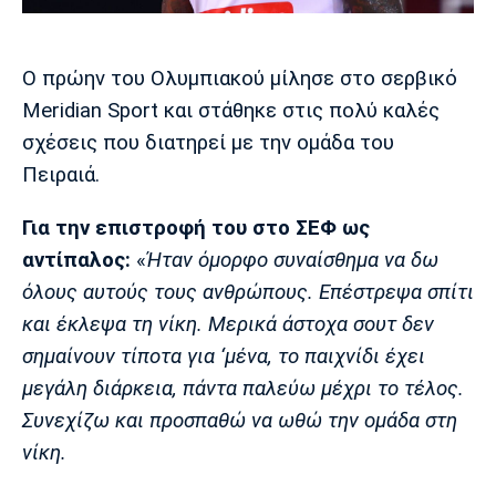
Μουσική
Στήλες
Πολιτισμός
Τραγούδια
Πρόγραμμα TV
Ο πρώην του Ολυμπιακού μίλησε στο σερβικό
Ιωνικός
Κηφισιά
Πανσερραϊκός
Meridian Sport και στάθηκε στις πολύ καλές
Cine Spot
σχέσεις που διατηρεί με την ομάδα του
Running
Πειραιά.
Media
Για την επιστροφή του στο ΣΕΦ ως
Μπαρτσελόνα
Ρεάλ
Ατλέτικο
αντίπαλος:
«
Ήταν όμορφο συναίσθημα να δω
Μαδρίτης
Μαδρίτης
Παρασκήνιο
όλους αυτούς τους ανθρώπους. Επέστρεψα σπίτι
και έκλεψα τη νίκη. Μερικά άστοχα σουτ δεν
σημαίνουν τίποτα για ‘μένα, το παιχνίδι έχει
Μάντσεστερ
Τσέλσι
Άρσεναλ
μεγάλη διάρκεια, πάντα παλεύω μέχρι το τέλος.
Γιουνάιτεντ
Συνεχίζω και προσπαθώ να ωθώ την ομάδα στη
νίκη.