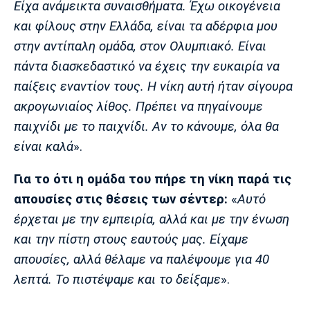
Είχα ανάμεικτα συναισθήματα. Έχω οικογένεια
Λίβερπουλ
Μάντσεστερ
Γιουβέντους
Σίτι
και φίλους στην Ελλάδα, είναι τα αδέρφια μου
στην αντίπαλη ομάδα, στον Ολυμπιακό. Είναι
πάντα διασκεδαστικό να έχεις την ευκαιρία να
παίξεις εναντίον τους. Η νίκη αυτή ήταν σίγουρα
Ίντερ
Μίλαν
Μπάγερν
ακρογωνιαίος λίθος. Πρέπει να πηγαίνουμε
παιχνίδι με το παιχνίδι. Αν το κάνουμε, όλα θα
είναι καλά
».
Μπορούσια
Παρί Σεν
Μαρσέιγ
Για το ότι η ομάδα του πήρε τη νίκη παρά τις
Ντόρτμουντ
Ζερμέν
απουσίες στις θέσεις των σέντερ:
«
Αυτό
έρχεται με την εμπειρία, αλλά και με την ένωση
και την πίστη στους εαυτούς μας. Είχαμε
Μονακό
Ερυθρός
Τότεναμ
απουσίες, αλλά θέλαμε να παλέψουμε για 40
Αστέρας
λεπτά. Το πιστέψαμε και το δείξαμε
».