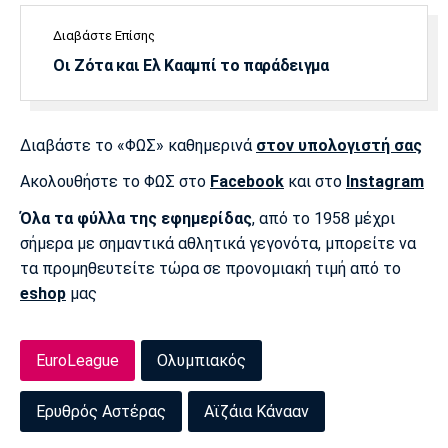
Πόρτο
Μπενφίκα
Διαβάστε Επίσης
Οι Ζότα και Ελ Κααμπί το παράδειγμα
Διαβάστε το «ΦΩΣ» καθημερινά
στον υπολογιστή σας
Ακολουθήστε το ΦΩΣ στο
Facebook
και στο
Instagram
Όλα τα φύλλα της εφημερίδας
, από το 1958 μέχρι
σήμερα με σημαντικά αθλητικά γεγονότα, μπορείτε να
τα προμηθευτείτε τώρα σε προνομιακή τιμή από το
eshop
μας
EuroLeague
Ολυμπιακός
Ερυθρός Αστέρας
Αϊζάια Κάνααν