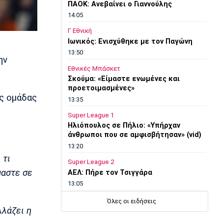
ΠΑΟΚ: Ανεβαίνει ο Γιαννούλης
14:05
Γ Εθνική
Ιωνικός: Ενισχύθηκε με τον Παγώνη
13:50
ην
Εθνικές Μπάσκετ
Σκούμα: «Είμαστε ενωμένες και
προετοιμασμένες»
ης ομάδας
13:35
Super League 1
Ηλιόπουλος σε Πήλιο: «Υπήρχαν
άνθρωποι που σε αμφισβήτησαν» (vid)
13:20
 τι
Super League 2
μαστε σε
ΑΕΛ: Πήρε τον Τσιγγάρα
13:05
EuroLeague
Όλες οι ειδήσεις
λλάζει η
Ο Γουάλας στη Μακάμπι Τελ Αβίβ