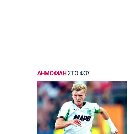
Εθνική Νεανίδων: Κόντρα στην
Ισλανδία για την πέμπτη θέση
11:35
Ποδόσφαιρο - Διεθνή
FIFA: Προειδοποιεί για προσπάθεια
υπονόμευσης του Ινφαντίνο
11:20
Super League 1
Oλυμπιακός: Οι ευχές στον Ρέτσο
11:05
ΔΗΜΟΦΙΛΗ
ΣΤΟ ΦΩΣ
Ποδόσφαιρο - Διεθνή
Liga Portugal: «Γκέλα» για τη
Σπόρτινγκ παρά το γκολ του Ιωαννίδη
10:50
Εθνικές Μπάσκετ
Ευρωμπάσκετ Κ16: Αυλαία στον όμιλο
της Εθνικής με αντίπαλο την Γεωργία
10:35
EuroLeague