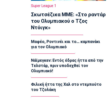
Αλλαγή σελίδας στη Βιλερμπάν
Super League 1
10:20
Σκωτσέζικα ΜΜΕ: «Στο ραντάρ
Στοίχημα
του Ολυμπιακού ο Τζος
ΦΩΣ στο Στοίχημα: Άσος και γκολ στο
Ντόιγκ»
Τάμπερε
10:05
Μαφέο, Ροντινέι και το… καμπανάκι
NBA
για τον Ολυμπιακό
Καβαλίερς: Πιθανή η ανταλλαγή του
Σρέντερ
09:50
Νάϊμεγκεν: Εντός έδρας ήττα από την
Tελστάρ, πριν υποδεχθεί τον
Super League 1
Ολυμπιακό!
Κηφισιά: Ισόπαλο 2-2 το φιλικό με τον
ΑΠΟΕΛ
09:35
Φιλική ήττα της Χαλ στο ντεμπούτο
του Τζολάκη
Τηλεόραση
Τηλεόραση: Οι αθλητικές μεταδόσεις
της Κυριακής (9/8)
09:20