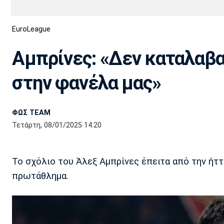
Διεθνή
EuroCup
EuroLeague
Euro
Basket League
Απόλλων
Άρης
ΟΦΗ
Παναχαϊκή
Εθνικές Ομάδες
Α2 Μπάσκετ
Σμύρνης
Αμπρίνες: «Δεν καταλαβα
Κύπελλο
FIBA World Cup 2023
Διαιτησία
στην φανέλα μας»
Ποδόσφαιρο Γυναικών
Ιωνικός
Κηφισιά
Πανσερραϊκός
ΦΩΣ TEAM
Τετάρτη, 08/01/2025 14:20
Το σχόλιο του Άλεξ Αμπρίνες έπειτα από την ήτ
πρωτάθλημα.