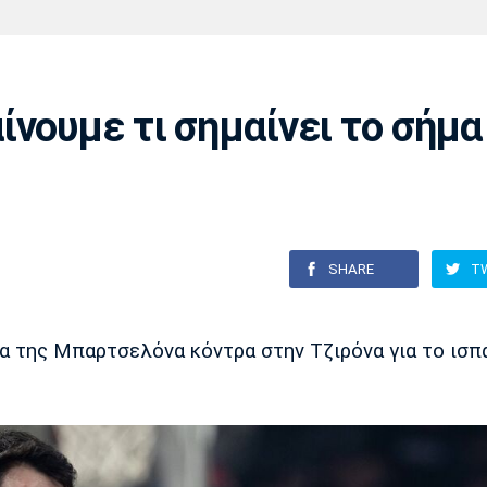
Χάντμπολ
Ηρακλής
Βόλος
Μπορούσια
Παρί Σεν
Ντόρτμουντ
Ζερμέν
ίνουμε τι σημαίνει το σήμα
Πόρτο
Μπενφίκα
SHARE
T
τα της Μπαρτσελόνα κόντρα στην Τζιρόνα για το ισπ