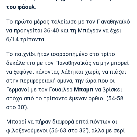
του φάουλ
.
Πόρτο
Μπενφίκα
Το πρώτο μέρος τελείωσε με τον Παναθηναϊκό
να προηγείται 36-40 και τη Μπάγερν να έχει
6/14 τρίποντα
Το παιχνίδι ήταν ισορροπημένο στο τρίτο
δεκάλεπτο με τον Παναθηναϊκός να μην μπορεί
να ξεφύγει κάνοντας λάθη και χωρίς να πιέζει
στην περιφερειακή άμυνα, την ώρα που οι
Γερμανοί με τον Γουάιλερ
Μπαμπ
να βρίσκει
στόχο από το τρίποντο έμεναν όρθιοι (54-58
στο 30’).
Μπορεί να πήραν διαφορά επτά πόντων οι
φιλοξενούμενοι (56-63 στο 33’), αλλά με σερί