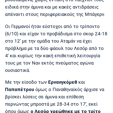
Λίβερπουλ
Μάντσεστερ
Γιουβέντους
Σίτι
ειδικά στην άμυνα και με κακές αντιδράσεις
απέναντι στους περιφερειακούς της Μπάγερν.
Οι Γερμανοί ήταν εύστοχοι από το τρίποντο
Ίντερ
Μίλαν
Μπάγερν
(6/10) και είχαν το προβάδισμα στο σκορ 24-18
στο 12’ με την ομάδα του Αταμάν να έχει
πρόβλημα με τα δύο φάουλ του Λεσόρ από το
4’ και κυρίως την κακή επιθετική λειτουργία
Μπορούσια
Παρί Σεν
Μαρσέιγ
τους με τον Ναν εκτός πνεύματος αγώνα
Ντόρτμουντ
Ζερμέν
ουσιαστικά.
Με την είσοδο των
Ερνανγκόμεθ
και
Παπαπέτρου
όμως ο Παναθηναϊκός άρχισε να
Μονακό
Ερυθρός
Τότεναμ
Αστέρας
βρίσκει λύσεις σε άμυνα και επίθεση
περνώντας μπροστά με 28-34 στο 17’, εκεί
όπου όμως
ο Λεσόρ χρεώθηκε με το τρίτο