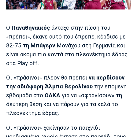
Μουσική
Στήλες
Πολιτισμός
Τραγούδια
Πρόγραμμα TV
Ιωνικός
Κηφισιά
Πανσερραϊκός
Ο
Παναθηναϊκός
άντεξε στην πίεση του
Cine Spot
«πρέπει», έκανε αυτό που έπρεπε, κέρδισε με
82-75 τη
Μπάγερν
Μονάχου στη Γερμανία και
Running
είναι ακόμα πιο κοντά στο πλεονέκτημα έδρας
Media
στα Play off.
Μπαρτσελόνα
Ρεάλ
Ατλέτικο
Μαδρίτης
Μαδρίτης
Παρασκήνιο
Οι «πράσινοι» πλέον θα πρέπει
να κερδίσουν
την αδιάφορη Άλμπα Βερολίνου
την επόμενη
εβδομάδα στο
ΟΑΚΑ
για να «σφραγίσουν» τη
δεύτερη θέση και να πάρουν για τα καλά το
Μάντσεστερ
Τσέλσι
Άρσεναλ
Γιουνάιτεντ
πλεονέκτημα έδρας.
Οι «πράσινοι» ξεκίνησαν το παιχνίδι
μουδιασμένα, χωρίς ένταση στο παιχνίδι τους