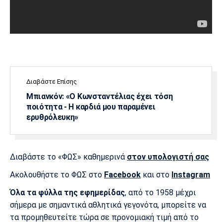
Διαβάστε Επίσης
Μπιανκόν: «Ο Κωνσταντέλιας έχει τόση
ποιότητα - Η καρδιά μου παραμένει
ερυθρόλευκη»
Διαβάστε το «ΦΩΣ» καθημερινά
στον υπολογιστή σας
Ακολουθήστε το ΦΩΣ στο
Facebook
και στο
Instagram
Όλα τα φύλλα της εφημερίδας
, από το 1958 μέχρι
σήμερα με σημαντικά αθλητικά γεγονότα, μπορείτε να
τα προμηθευτείτε τώρα σε προνομιακή τιμή από το