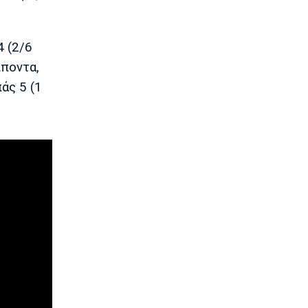
14:40
Εθνικές Μπάσκετ
4 (2/6
Εθνική Νεανίδων: Το μεγάλο βήμα
περνά από τη Λιθουανία
ίποντα,
14:30
άς 5 (1
Super League 1
Στον Παναιτωλικό και ο Μούσα
Ντζενεπό
14:20
EuroLeague
Τάις: «Ενθουσιασμένος που πάω στη
Μακάμπι»
14:10
Μπάσκετ Ελλάδα
Ολυμπιακός: Προετοιμάζεται
πυρετωδώς ο Ντόρσεϊ (vid)
14:00
Επικαιρότητα