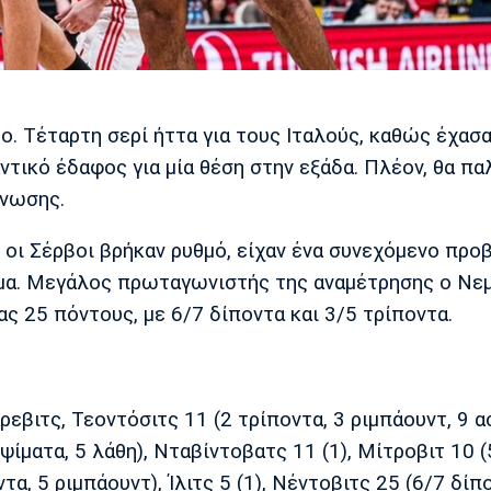
. Τέταρτη σερί ήττα για τους Ιταλούς, καθώς έχασα
ντικό έδαφος για μία θέση στην εξάδα. Πλέον, θα π
άνωσης.
 οι Σέρβοι βρήκαν ρυθμό, είχαν ένα συνεχόμενο προ
σμα. Μεγάλος πρωταγωνιστής της αναμέτρησης ο Νε
ς 25 πόντους, με 6/7 δίποντα και 3/5 τρίποντα.
εβιτς, Τεοντόσιτς 11 (2 τρίποντα, 3 ριμπάουντ, 9 ασ
εψίματα, 5 λάθη), Νταβίντοβατς 11 (1), Μίτροβιτ 10 (
α, 5 ριμπάουντ), Ίλιτς 5 (1), Νέντοβιτς 25 (6/7 δίπ