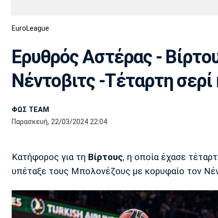
Διεθνή
EuroCup
EuroLeague
Euro
Basket League
Απόλλων
Άρης
ΟΦΗ
Παναχαϊκή
Εθνικές Ομάδες
Α2 Μπάσκετ
Σμύρνης
Ερυθρός Αστέρας - Βίρτο
Κύπελλο
FIBA World Cup 2023
Διαιτησία
Νέντοβιτς -Τέταρτη σερί ή
Ποδόσφαιρο Γυναικών
Ιωνικός
Κηφισιά
Πανσερραϊκός
ΦΩΣ TEAM
Παρασκευή, 22/03/2024 22:04
Κατήφορος για τη
Βίρτους
, η οποία έχασε τέταρτ
υπέταξε τους Μπολονέζους με κορυφαίο τον Νέν