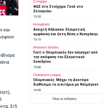
Στοίχημα
ΦΩΣ στο Στοίχημα: Γκολ στο
Σεϊναγιόκι
15:30
Κολύμβηση
ν και
Ανοιχτή Θάλασσα: Εξαιρετική
εμφάνιση και έκτη θέση ο Κυνηγάκης
αλέψουν
15:15
Μπάσκετ Ελλάδα
Γιατί ο Ολυμπιακός δεν ανησυχεί από
βάδισμα
την απόφαση του Ελεγκτικού
Συνεδρίου
μάνια
15:00
Champions League
Ολυμπιακός: Μέχρι τη Δευτέρα
διαθέσιμα τα εισιτήρια με Ναϊμέγκεν
14:50
ίστ),
Ποδόσφαιρο - Ελλάδα
5
Όλες οι ειδήσεις
Σούπερ Καπ: Ολοταχώς για sold out το
οντα, 3/5
ΑΕΚ-ΟΦΗ