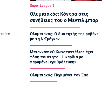
13:10
Super League 1
Μπάσκετ Ελλάδα
Ολυμπιακός: Κόντρα στις
Επέστρεψε στην Καρδίτσα ο Οκόρο
13:00
συνήθειες του ο Μεντιλίμπαρ
Βόλεϊ Ευρώπη
Oι ευχές της ΕΟΕ στις Εθνικές Ομάδες
υτείτε
Ολυμπιακός: Ο διαιτητής της ρεβάνς
βόλεϊ
με τη Ναϊμέγκεν
12:50
Εθνικές Μπάσκετ
Μπιανκόν: «Ο Κωνσταντέλιας έχει
Ευρωμπάσκετ U16: Πρεμιέρα με την
τόση ποιότητα - Η καρδιά μου
Ισπανία
παραμένει ερυθρόλευκη»
12:40
Μπάσκετ Ελλάδα
Ολυμπιακός: Περιμένει τον Έσε
Στη Θεσσαλονίκη ο Μπεν Μουρ -
«Δημιουργήθηκε ένα πραγματικά πολύ
δυνατό ρόστερ»
12:30
Ποδόσφαιρο Γυναικών
Ολυμπιακός: Η Νάνσυ Ατάκο πρώτη