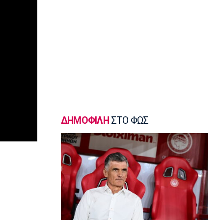
Συνελήφθη στη Γερμανία 31χρονος με
Ευρωπαϊκό ένταλμα για τρεις
ανθρωποκτονίες στην Ελλάδα
13:50
Super League 1
Στον Παναιτωλικό ο Μάρβελους
Νακάμπα
13:40
Μπάσκετ Ελλάδα
Το Ελεγκτικό Συνέδριο ακύρωσε τον
διαγωνισμό για την ενεργειακή
ΔΗΜΟΦΙΛΗ
ΣΤΟ ΦΩΣ
αναβάθμιση του ΣΕΦ!
13:27
Ποδόσφαιρο - Διεθνή
Ίντερ: «Δένει» για πάντα τον Ντιμάρκο
13:20
Μπάσκετ
Στη Μπανταλόνα για ένα χρόνο ο
Μπούγκι Έλις