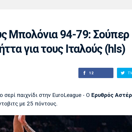
Χάντμπολ
Ηρακλής
Βόλος
Μπορούσια
Παρί Σεν
Ντόρτμουντ
Ζερμέν
υς Μπολόνια 94-79: Σούπερ
ττα για τους Ιταλούς (hls)
Πόρτο
Μπενφίκα
12
T
ο σερί παιχνίδι στην EuroLeague - Ο
Ερυθρός Αστέρ
τοβιτς με 25 πόντους.