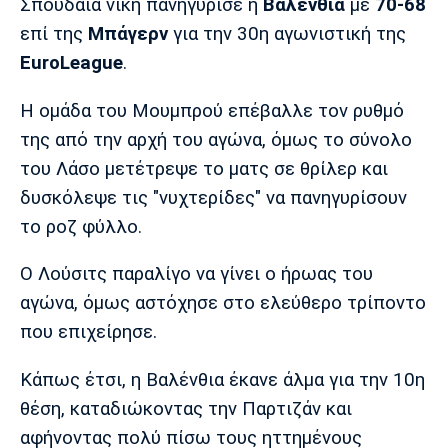
Μουσική
Στήλες
Σπουδαία νίκη πανηγύρισε η
Βαλένθια
με
70-68
επί της
Μπάγερν
για την 30η αγωνιστική της
Πολιτισμός
Τραγούδια
Πρόγραμμα TV
EuroLeague
.
Ιωνικός
Κηφισιά
Πανσερραϊκός
Cine Spot
Η ομάδα του Μουμπρού επέβαλλε τον ρυθμό
της από την αρχή του αγώνα, όμως το σύνολο
Running
του Λάσο μετέτρεψε το ματς σε θρίλερ και
δυσκόλεψε τις "νυχτερίδες" να πανηγυρίσουν
Media
Μπαρτσελόνα
Ρεάλ
Ατλέτικο
το ροζ φύλλο.
Μαδρίτης
Μαδρίτης
Παρασκήνιο
Ο Λούσιτς παραλίγο να γίνει ο ήρωας του
αγώνα, όμως αστόχησε στο ελεύθερο τρίποντο
που επιχείρησε.
Μάντσεστερ
Τσέλσι
Άρσεναλ
Γιουνάιτεντ
Κάπως έτσι, η Βαλένθια έκανε άλμα για την 10η
θέση, καταδιώκοντας την Παρτιζάν και
αφήνοντας πολύ πίσω τους ηττημένους