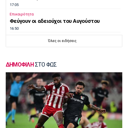
17:05
Επικαιρότητα
Φεύγουν οι αδειούχοι του Αυγούστου
16:50
Μπάσκετ Ελλάδα
Όλες οι ειδήσεις
Oλυμπιακός: Αμετακίνητος στα 3 εκατ. ευρώ
για τον Γουόκαπ, από την Ντουμπάι!
16:35
ΔΗΜΟΦΙΛΗ
ΣΤΟ ΦΩΣ
Super League 1
Γιώργος Μασούρας: Ανακοινώθηκε από τη
ΝΕΟΜ!
16:20
Πόλο
Ευρωπαϊκό Πρωτάθλημα Νέων Ανδρών:
Αναχώρησε για τη Βουλγαρία η Εθνική
16:05