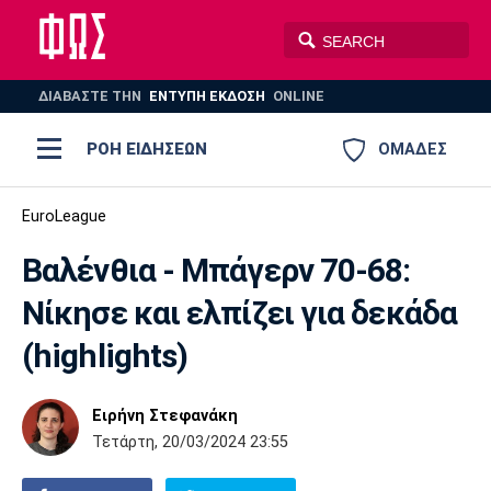
ΔΙΑΒΑΣΤΕ THN
ΕΝΤΥΠΗ ΕΚΔΟΣΗ
ONLINE
ΡΟΗ ΕΙΔΗΣΕΩΝ
ΟΜΑΔΕΣ
Ποδόσφαιρο
EuroLeague
ΠΟΔΟΣΦΑΙΡΟ
ΜΠΑΣΚΕΤ
Βαλένθια - Μπάγερν 70-68:
Super League 1
Μπάσκετ
ΒΟΛΕΪ
ΠΟΛΟ
ΣΠΟΡ
Νίκησε και ελπίζει για δεκάδα
Ολυμπιακός
ΑΕΚ
ΠΑΟΚ
Super League 2
Ελλάδα
Ολυμπιακοί Αγώνες
(highlights)
AUTO-MOTO
PLUS
Γ Εθνική
Εθνική
Βόλεϊ
Ειρήνη Στεφανάκη
Ελλάδα
EuroLeague
Πόλο
Παναθηναϊκός
Ατρόμητος
Πανιώνιος
Τετάρτη, 20/03/2024 23:55
Champions League
ΝΒΑ
Τένις