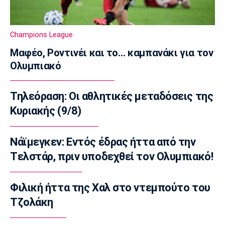
Super League 2
Απόλλων Καλαμαριάς: Ενισχύθηκε με τον
Βοριαζίδη
Champions League
15:50
Μαφέο, Ροντινέι και το… καμπανάκι για τον
Στίβος
Ολυμπιακό
Αρχίζει το Ευρωπαϊκό Πρωτάθλημα στίβου
στο Μπέρμιγχαμ
15:35
Τηλεόραση: Οι αθλητικές μεταδόσεις της
Μπάσκετ Ελλάδα
Κυριακής (9/8)
Μουρατίδης: «Στο NBA Summer League
μαθαίνεις την αγορά»
Νάϊμεγκεν: Εντός έδρας ήττα από την
15:20
Tελστάρ, πριν υποδεχθεί τον Ολυμπιακό!
EuroLeague
Χάποελ Τελ Αβίβ: Τέλος ο Κουλέτσοφ
Φιλική ήττα της Χαλ στο ντεμπούτο του
15:05
Τζολάκη
Μπάσκετ Ελλάδα
Κουκουλεκίδης: «Στη Σαουδική Αραβία βρήκα