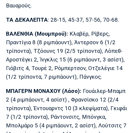
Λίβερπουλ
Μάντσεστερ
Γιουβέντους
Βαυαρούς.
Σίτι
ΤΑ ΔΕΚΑΛΕΠΤΑ
: 28-15, 45-37, 57-56, 70-68.
ΒΑΛΕΝΘΙΑ (Μουμπρού):
Κλαβέρ, Ρίβερς,
Ίντερ
Μίλαν
Μπάγερν
Πραντίγια 8 (8 ριμπάουντ), Άντερσον 6 (1/2
τρίποντα), Τζόουνς 19 (2/5 τρίποντα), Λόπεθ-
Αροστέγκι 2, Ίνγκλις 15 (6 ριμπάουντ, 3 ασίστ),
Γιόβιτς 4, Τουρέ 2, Ρόμπερτσον, Οτζελέγιε 14
Μπορούσια
Παρί Σεν
Μαρσέιγ
(1/2 τρίποντα, 7 ριμπάουντ), Πάνγκος.
Ντόρτμουντ
Ζερμέν
ΜΠΑΓΕΡΝ ΜΟΝΑΧΟΥ (Λάσο):
Γουάιλερ-Μπαμπ
2 (4 ριμπάουντ, 4 ασίστ) , Φρανσίσκο 12 (2/4
Μονακό
Ερυθρός
Τότεναμ
τρίποντα), Έντουαρντς 10 (3 κλεψίματα), Γκιφάι
Αστέρας
7 (1/2 τρίποντα), Ράντονσιτς, Μπόνγκα,
Μπολμάρο 5 (4 ριμπάουντ, 2 ασίστ), Λούτσιτς 7