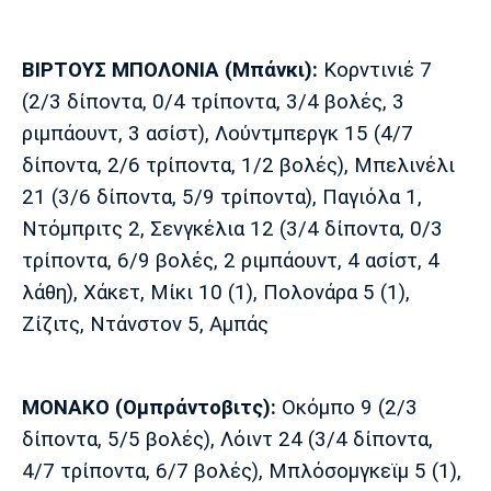
Λίβερπουλ
Μάντσεστερ
Γιουβέντους
Σίτι
ΒΙΡΤΟΥΣ ΜΠΟΛΟΝΙΑ (Μπάνκι):
Κορντινιέ 7
(2/3 δίποντα, 0/4 τρίποντα, 3/4 βολές, 3
ριμπάουντ, 3 ασίστ), Λούντμπεργκ 15 (4/7
Ίντερ
Μίλαν
Μπάγερν
δίποντα, 2/6 τρίποντα, 1/2 βολές), Μπελινέλι
21 (3/6 δίποντα, 5/9 τρίποντα), Παγιόλα 1,
Ντόμπριτς 2, Σενγκέλια 12 (3/4 δίποντα, 0/3
τρίποντα, 6/9 βολές, 2 ριμπάουντ, 4 ασίστ, 4
Μπορούσια
Παρί Σεν
Μαρσέιγ
Ντόρτμουντ
Ζερμέν
λάθη), Χάκετ, Μίκι 10 (1), Πολονάρα 5 (1),
Ζίζιτς, Ντάνστον 5, Αμπάς
Μονακό
Ερυθρός
Τότεναμ
ΜΟΝΑΚΟ (Ομπράντοβιτς):
Οκόμπο 9 (2/3
Αστέρας
δίποντα, 5/5 βολές), Λόιντ 24 (3/4 δίποντα,
4/7 τρίποντα, 6/7 βολές), Μπλόσομγκεϊμ 5 (1),