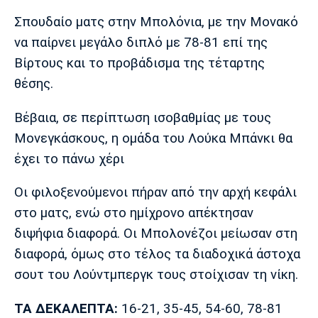
Μουσική
Στήλες
Σπουδαίο ματς στην Μπολόνια, με την Μονακό
Πολιτισμός
Τραγούδια
Πρόγραμμα TV
να παίρνει μεγάλο διπλό με 78-81 επί της
Ιωνικός
Κηφισιά
Πανσερραϊκός
Βίρτους και το προβάδισμα της τέταρτης
Cine Spot
θέσης.
Running
Βέβαια, σε περίπτωση ισοβαθμίας με τους
Μονεγκάσκους, η ομάδα του Λούκα Μπάνκι θα
Media
έχει το πάνω χέρι
Μπαρτσελόνα
Ρεάλ
Ατλέτικο
Μαδρίτης
Μαδρίτης
Παρασκήνιο
Οι φιλοξενούμενοι πήραν από την αρχή κεφάλι
στο ματς, ενώ στο ημίχρονο απέκτησαν
διψήφια διαφορά. Οι Μπολονέζοι μείωσαν στη
Μάντσεστερ
Τσέλσι
Άρσεναλ
διαφορά, όμως στο τέλος τα διαδοχικά άστοχα
Γιουνάιτεντ
σουτ του Λούντμπεργκ τους στοίχισαν τη νίκη.
ΤΑ ΔΕΚΑΛΕΠΤΑ:
16-21, 35-45, 54-60, 78-81