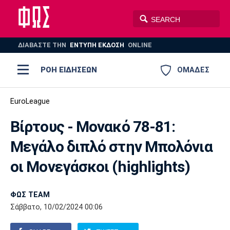
ΔΙΑΒΑΣΤΕ THN
ΕΝΤΥΠΗ ΕΚΔΟΣΗ
ONLINE
ΡΟΗ ΕΙΔΗΣΕΩΝ
ΟΜΑΔΕΣ
Ποδόσφαιρο
EuroLeague
ΠΟΔΟΣΦΑΙΡΟ
ΜΠΑΣΚΕΤ
Βίρτους - Μονακό 78-81:
Super League 1
Μπάσκετ
ΒΟΛΕΪ
ΠΟΛΟ
ΣΠΟΡ
Μεγάλο διπλό στην Μπολόνια
Ολυμπιακός
ΑΕΚ
ΠΑΟΚ
Super League 2
Ελλάδα
Ολυμπιακοί Αγώνες
οι Μονεγάσκοι (highlights)
AUTO-MOTO
PLUS
Γ Εθνική
Εθνική
Βόλεϊ
ΦΩΣ TEAM
Ελλάδα
EuroLeague
Πόλο
Παναθηναϊκός
Ατρόμητος
Πανιώνιος
Σάββατο, 10/02/2024 00:06
Champions League
ΝΒΑ
Τένις