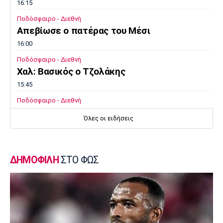
16:15
Ποδόσφαιρο - Διεθνή
Απεβίωσε ο πατέρας του Μέσι
16:00
Ποδόσφαιρο - Διεθνή
Χαλ: Βασικός ο Τζολάκης
15:45
Ποδόσφαιρο - Διεθνή
Κι επίσημα στην Άρσεναλ ο Μπρούνο
Όλες οι ειδήσεις
Γκιμαράες
15:30
Super League 2
ΔΗΜΟΦΙΛΗ
ΣΤΟ ΦΩΣ
Παίκτης της ΑΕΛ ο Ρισβάνης
15:15
Εθνικές Μπάσκετ
Δεύτερη ήττα της Εθνικής Παίδων στο
Ευρωμπάσκετ Κ16