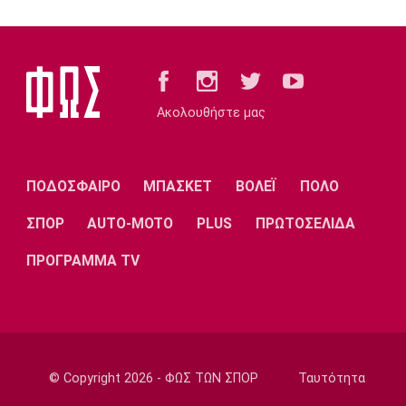
από την Σουηδία
22:45
Ποδόσφαιρο - Διεθνή
Κύπρος: Ποδοσφαιριστές μπορούν να γίνουν
Ακολουθήστε μας
και διαιτητές
22:30
Εθνικές Μπάσκετ
ΠΟΔΟΣΦΑΙΡΟ
ΜΠΑΣΚΕΤ
ΒΟΛΕΪ
ΠΟΛΟ
Ρήγα: «Τα κορίτσια δείχνουν έτοιμα να
πετύχουν κάτι όμορφο»
ΣΠΟΡ
AUTO-MOTO
PLUS
ΠΡΩΤΟΣΕΛΙΔΑ
22:15
ΠΡΟΓΡΑΜΜΑ TV
Ποδόσφαιρο - Ελλάδα
Ολυμπιακός Β': Νικηφόρο το πρώτο φιλικό
22:03
EuroLeague
EuroLeague: Ξεχώρισε την καλύτερη
© Copyright 2026 - ΦΩΣ ΤΩΝ ΣΠΟΡ
Ταυτότητα
προσθήκη κάθε ομάδας