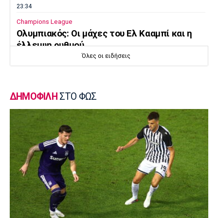
23:34
Champions League
Ολυμπιακός: Οι μάχες του Ελ Κααμπί και η
έλλειψη ρυθμού
Όλες οι ειδήσεις
23:33
Ποδόσφαιρο - Διεθνή
Συνεχίζει στο MLS ο Σέρχι Ρομπέρτο
ΔΗΜΟΦΙΛΗ
ΣΤΟ ΦΩΣ
23:22
Στίβος
Παγκόσμιο Πρωτάθλημα Κ20: Έκτη θέση για
την Ραφαηλίδου στον τελικό της
σφαιροβολίας
23:11
Super League 2
Διπλή ενίσχυση για την ΑΕΛ
23:00
Ποδόσφαιρο - Διεθνή