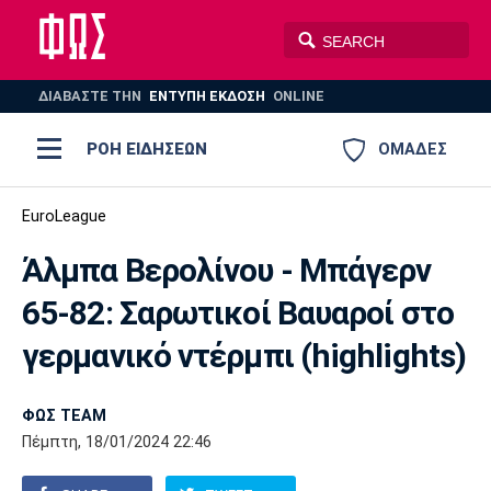
ΔΙΑΒΑΣΤΕ THN
ΕΝΤΥΠΗ ΕΚΔΟΣΗ
ONLINE
ΡΟΗ ΕΙΔΗΣΕΩΝ
ΟΜΑΔΕΣ
Ποδόσφαιρο
EuroLeague
ΠΟΔΟΣΦΑΙΡΟ
ΜΠΑΣΚΕΤ
Άλμπα Βερολίνου - Μπάγερν
Super League 1
Μπάσκετ
ΒΟΛΕΪ
ΠΟΛΟ
ΣΠΟΡ
65-82: Σαρωτικοί Bαυαροί στο
Ολυμπιακός
ΑΕΚ
ΠΑΟΚ
Super League 2
Ελλάδα
Ολυμπιακοί Αγώνες
γερμανικό ντέρμπι (highlights)
AUTO-MOTO
PLUS
Γ Εθνική
Εθνική
Βόλεϊ
ΦΩΣ TEAM
Ελλάδα
EuroLeague
Πόλο
Παναθηναϊκός
Ατρόμητος
Πανιώνιος
Πέμπτη, 18/01/2024 22:46
Champions League
ΝΒΑ
Τένις