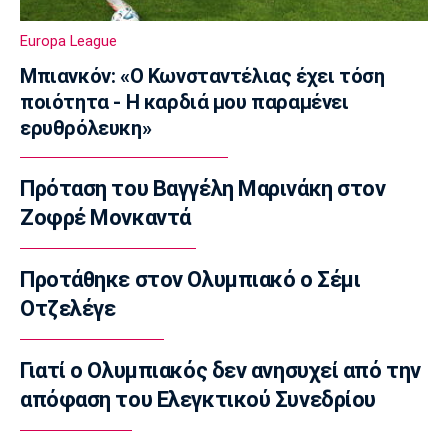
Πυραυλική επίθεση της Ρωσίας στο γήπεδο
Europa League
της Τσερνομόρετς
22:58
Μπιανκόν: «Ο Κωνσταντέλιας έχει τόση
ποιότητα - Η καρδιά μου παραμένει
EuroLeague
ερυθρόλευκη»
Ενδιαφέρον της Μάλαγα για Μπόλομποϊ
22:52
Πρόταση του Βαγγέλη Μαρινάκη στον
Στίβος
Παγκόσμιο Κ20: Πανελλήνιο ρεκόρ η
Ζοφρέ Μονκαντά
Μπακογιάννη, στον τελικό της σφυροβολίας
η Τσερνόβα
Προτάθηκε στον Ολυμπιακό ο Σέμι
22:49
Οτζελέγε
Super League 1
Αστέρας Τρίπολης: Εύκολη νίκη με 2-0 επί
του Πύργου
Γιατί ο Ολυμπιακός δεν ανησυχεί από την
22:47
απόφαση του Ελεγκτικού Συνεδρίου
Βόλεϊ
Δεύτερη σερί ήττά για την Εθνική Γυναικών