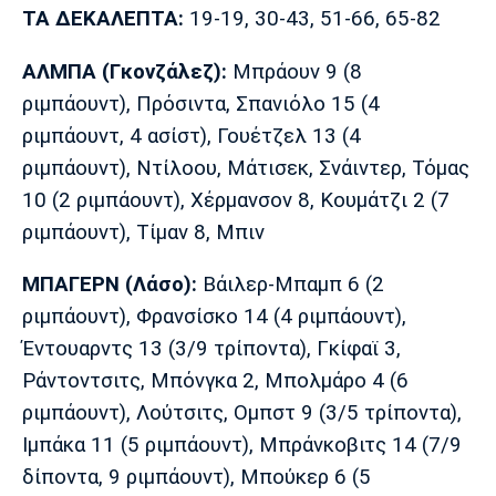
Λίβερπουλ
Μάντσεστερ
Γιουβέντους
ΤΑ ΔΕΚΑΛΕΠΤΑ:
19-19, 30-43, 51-66, 65-82
Σίτι
ΑΛΜΠΑ (Γκονζάλεζ):
Μπράουν 9 (8
ριμπάουντ), Πρόσιντα, Σπανιόλο 15 (4
ριμπάουντ, 4 ασίστ), Γουέτζελ 13 (4
Ίντερ
Μίλαν
Μπάγερν
ριμπάουντ), Ντίλοου, Μάτισεκ, Σνάιντερ, Τόμας
10 (2 ριμπάουντ), Χέρμανσον 8, Κουμάτζι 2 (7
ριμπάουντ), Τίμαν 8, Μπιν
Μπορούσια
Παρί Σεν
Μαρσέιγ
ΜΠΑΓΕΡΝ (Λάσο):
Βάιλερ-Μπαμπ 6 (2
Ντόρτμουντ
Ζερμέν
ριμπάουντ), Φρανσίσκο 14 (4 ριμπάουντ),
Έντουαρντς 13 (3/9 τρίποντα), Γκίφαϊ 3,
Ράντοντσιτς, Μπόνγκα 2, Μπολμάρο 4 (6
Μονακό
Ερυθρός
Τότεναμ
ριμπάουντ), Λούτσιτς, Ομπστ 9 (3/5 τρίποντα),
Αστέρας
Ιμπάκα 11 (5 ριμπάουντ), Μπράνκοβιτς 14 (7/9
δίποντα, 9 ριμπάουντ), Μπούκερ 6 (5