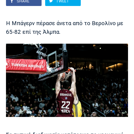
SHARE
TWEET
Europa League
Α Γυναικών
Σπορ
Αστέρας
ΠΑΣ Γιάννινα
Λεβαδειακός
Η Μπάγερν πέρασε άνετα από το Βερολίνο με
Τρίπολης
Conference League
Champions League
Στίβος
Auto-Moto
65-82 επί της Άλμπα.
Διεθνή
Κύπελλο
Γυμναστική
Αυτοκίνητο
Tech
Παναιτωλικός
Λαμία
ΑΕΛ
Euro
EuroCup
Κολύμβηση
Formula 1
Gaming
Plus
Εθνικές Ομάδες
Basket League
Χάντμπολ
Μοτοσυκλέτα
Gadgets
Θέατρο
Blogs
Κύπελλο
Α2 Μπάσκετ
Smartphones
Σινεμά
Η Εφημερίδα
Απόλλων
Άρης
ΟΦΗ
Σμύρνης
Διαιτησία
FIBA World Cup 2023
Ευ ζην
Πρωτοσέλιδα
Ποδόσφαιρο Γυναικών
Βιβλίο
Έντυπη έκδοση
Παναχαϊκή
Ηρακλής
Βόλος