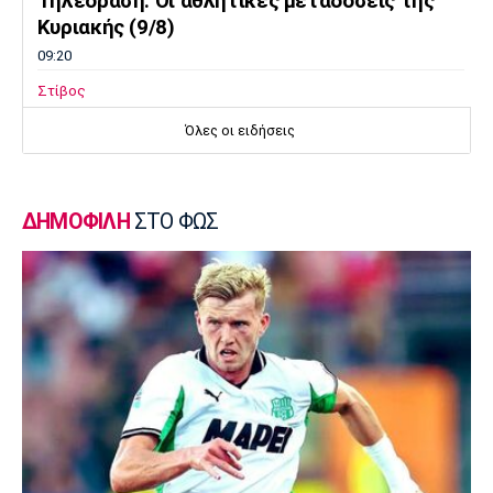
Τηλεόραση: Οι αθλητικές μεταδόσεις της
Κυριακής (9/8)
09:20
Στίβος
Παγκόσμιο Πρωτάθλημα Κ20: Πέμπτος ο
Όλες οι ειδήσεις
Αλιβιζάτος, ένατος ο Κουλούρης
09:05
Ποδόσφαιρο Γυναικών
ΔΗΜΟΦΙΛΗ
ΣΤΟ ΦΩΣ
Μπραν - ΠΑΟΚ 3-2: Τα highlights της
αναμέτρησης
08:50
Super League 2
Νίκη Βόλου: Νικηφόρο το φιλικό επί του
Σαρακηνού
08:35
Στίβος
Παγκόσμιο Πρωτάθλημα Κ20: Η Ρούσου