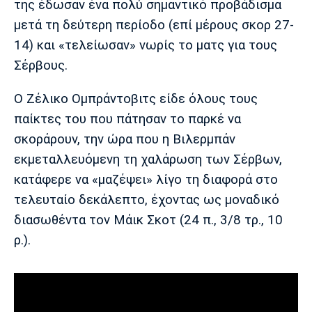
της έδωσαν ένα πολύ σημαντικό προβάδισμα
Λίβερπουλ
Μάντσεστερ
Γιουβέντους
Σίτι
μετά τη δεύτερη περίοδο (επί μέρους σκορ 27-
14) και «τελείωσαν» νωρίς το ματς για τους
Σέρβους.
Ίντερ
Μίλαν
Μπάγερν
Ο Ζέλικο Ομπράντοβιτς είδε όλους τους
παίκτες του που πάτησαν το παρκέ να
σκοράρουν, την ώρα που η Βιλερμπάν
εκμεταλλευόμενη τη χαλάρωση των Σέρβων,
Μπορούσια
Παρί Σεν
Μαρσέιγ
κατάφερε να «μαζέψει» λίγο τη διαφορά στο
Ντόρτμουντ
Ζερμέν
τελευταίο δεκάλεπτο, έχοντας ως μοναδικό
διασωθέντα τον Μάικ Σκοτ (24 π., 3/8 τρ., 10
ρ.).
Μονακό
Ερυθρός
Τότεναμ
Αστέρας