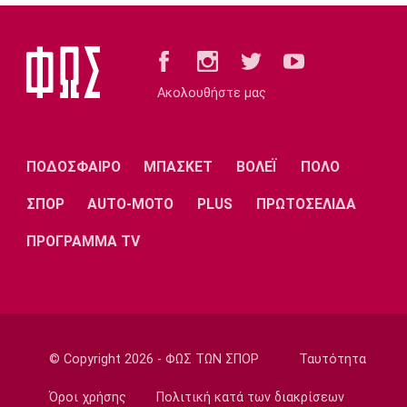
Επικαιρότητα
Καιρός: Υψηλές θερμοκρασίες σε όλη τη
χώρα
07:05
Ακολουθήστε μας
Γ Εθνική
Επανεκκίνηση στην Ηλιούπολη
23:57
ΠΟΔΟΣΦΑΙΡΟ
ΜΠΑΣΚΕΤ
ΒΟΛΕΪ
ΠΟΛΟ
Champions League
Μαφέο, Ροντινέι και το… καμπανάκι για τον
ΣΠΟΡ
AUTO-MOTO
PLUS
ΠΡΩΤΟΣΕΛΙΔΑ
Ολυμπιακό
ΠΡΟΓΡΑΜΜΑ TV
23:45
Super League 1
Βόλος: Ανακοίνωσε χορηγική συμφωνία
23:32
Εθνικές Μπάσκετ
© Copyright 2026 - ΦΩΣ ΤΩΝ ΣΠΟΡ
Ταυτότητα
Προδρομίδη: «Ήταν θέμα εγωισμού»
Όροι χρήσης
Πολιτική κατά των διακρίσεων
23:20