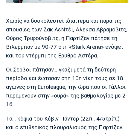
Μουσική
Στήλες
Πολιτισμός
Τραγούδια
Πρόγραμμα TV
Χωρίς να δυσκολευτεί ιδιαίτερα και παρά τις
Ιωνικός
Κηφισιά
Πανσερραϊκός
απουσίες των Ζακ ΛεΝτέι, Αλέκσα Αβράμοβιτς,
Cine Spot
Ούρος Τριφούνοβιτς, η Παρτίζαν πάτησε τη
Running
Βιλερμπάν με 90-77 στη «Stark Arena» ενόψει
και του ντέρμπι της Ερυθρό Αστέρα.
Media
Μπαρτσελόνα
Ρεάλ
Ατλέτικο
Οι Σέρβοι πάτησαν... γκάζι μετά τη δεύτερη
Μαδρίτης
Μαδρίτης
Παρασκήνιο
περίοδο και έφτασαν στη 10η νίκη τους σε 18
αγώνες στη Euroleague, την ώρα που οι Γάλλοι
παραμένουν στην «ουρά» της βαθμολογίας με 2-
Μάντσεστερ
Τσέλσι
Άρσεναλ
16.
Γιουνάιτεντ
Τα... κέφια του Κέβιν Πάντερ (22π., 4/5τρίπ.)
και ο επιθετικός πλουραλισμός της Παρτίζαν