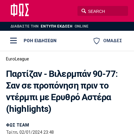
ΔΙΑΒΑΣΤΕ THN
ΕΝΤΥΠΗ ΕΚΔΟΣΗ
ONLINE
ΡΟΗ ΕΙΔΗΣΕΩΝ
ΟΜΑΔΕΣ
Ποδόσφαιρο
EuroLeague
ΠΟΔΟΣΦΑΙΡΟ
ΜΠΑΣΚΕΤ
Παρτίζαν - Βιλερμπάν 90-77:
Super League 1
Μπάσκετ
ΒΟΛΕΪ
ΠΟΛΟ
ΣΠΟΡ
Σαν σε προπόνηση πριν το
Ολυμπιακός
ΑΕΚ
ΠΑΟΚ
Super League 2
Ελλάδα
Ολυμπιακοί Αγώνες
ντέρμπι με Ερυθρό Αστέρα
AUTO-MOTO
PLUS
Γ Εθνική
Εθνική
Βόλεϊ
(highlights)
Ελλάδα
EuroLeague
Πόλο
Παναθηναϊκός
Ατρόμητος
Πανιώνιος
ΦΩΣ TEAM
Τρίτη, 02/01/2024 23:48
Champions League
ΝΒΑ
Τένις