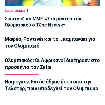
κατέκτησε το ασημένιο μετάλλιο στα 800 μ.
08:20
Super League 1
Super League 1
Σκωτσέζικα ΜΜΕ: «Στο ραντάρ του
Ολυμπιακός: Το ενδιαφέρον για Καντιού και
Ολυμπιακού ο Τζος Ντόιγκ»
Κάσερες
08:05
Μαφέο, Ροντινέι και το… καμπανάκι για
Επικαιρότητα
Φωτιές: Πορτοκαλί συναγερμός σε Αττική
τον Ολυμπιακό
και πέντε περιοχές
07:50
Ολυμπιακός: Οι Αφρικανοί διατηρούν στο
Επικαιρότητα
προσκήνιο τον Σκίρι
Μηχανή της ΔΙΑΣ συγκρούστηκε με ΙΧ - Δύο
αστυνομικοί τραυματίες
Νάϊμεγκεν: Εντός έδρας ήττα από την
07:35
Tελστάρ, πριν υποδεχθεί τον Ολυμπιακό!
Αυτοκίνητο
Οι τιμές του Renault Clio
07:20