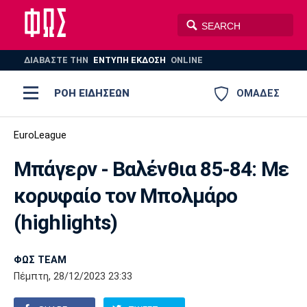
ΔΙΑΒΑΣΤΕ THN
ΕΝΤΥΠΗ ΕΚΔΟΣΗ
ONLINE
ΡΟΗ ΕΙΔΗΣΕΩΝ
ΟΜΑΔΕΣ
Ποδόσφαιρο
EuroLeague
ΠΟΔΟΣΦΑΙΡΟ
ΜΠΑΣΚΕΤ
Μπάγερν - Βαλένθια 85-84: Με
Super League 1
Μπάσκετ
ΒΟΛΕΪ
ΠΟΛΟ
ΣΠΟΡ
κορυφαίο τον Μπολμάρο
Ολυμπιακός
ΑΕΚ
ΠΑΟΚ
Super League 2
Ελλάδα
Ολυμπιακοί Αγώνες
(highlights)
AUTO-MOTO
PLUS
Γ Εθνική
Εθνική
Βόλεϊ
ΦΩΣ TEAM
Ελλάδα
EuroLeague
Πόλο
Παναθηναϊκός
Ατρόμητος
Πανιώνιος
Πέμπτη, 28/12/2023 23:33
Champions League
ΝΒΑ
Τένις