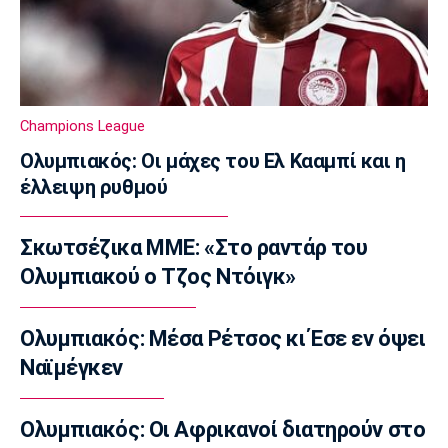
21:15
Σπορ
Tα συγχαρητήρια του Ισίδωρου Κούβελου
στην Εβελυν Μητροπούλου
21:00
Champions League
Ποδόσφαιρο - Διεθνή
Ολυμπιακός: Οι μάχες του Ελ Κααμπί και η
Η Φενέρμπαχτσε κινείται για τον Λουκάκου
έλλειψη ρυθμού
20:45
Ποδόσφαιρο - Διεθνή
Σκωτσέζικα ΜΜΕ: «Στο ραντάρ του
Νάϊμεγκεν: Εντός έδρας ήττα από την
Tελστάρ, πριν υποδεχθεί τον Ολυμπιακό!
Ολυμπιακού ο Τζος Ντόιγκ»
20:32
Ποδόσφαιρο - Διεθνή
Ολυμπιακός: Μέσα Ρέτσος κι Έσε εν όψει
Διαψεύδει ο Ινφαντίνο τις καταγγελίες
Ναϊμέγκεν
20:30
Super League 1
Ολυμπιακός: Οι Αφρικανοί διατηρούν στο
Ατρόμητος: Επαγγελματικό συμβόλαιο για