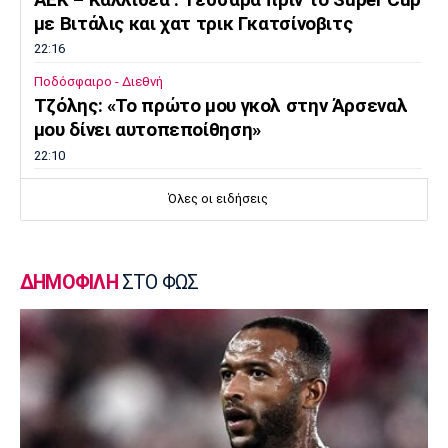
με Βιτάλις και χατ τρικ Γκατσίνοβιτς
22:16
Ποδόσφαιρο - Διεθνή
Τζόλης: «Το πρώτο μου γκολ στην Άρσεναλ
μου δίνει αυτοπεποίθηση»
22:10
Εθνικές Μπάσκετ
Όλες οι ειδήσεις
Εθνική Κορασίδων: Νίκησε με 74-65 την
Δανία
21:50
ΔΗΜΟΦΙΛΗ
ΣΤΟ ΦΩΣ
Βόλεϊ Α Γυναικών
Παραμένει στην Ελπίδα η Μπαλλογιάννη
21:30
Super League 1
Στο προσκήνιο για Τέιλορ οι Σέλτικ, Μάλαγα
και Μπέρνλι