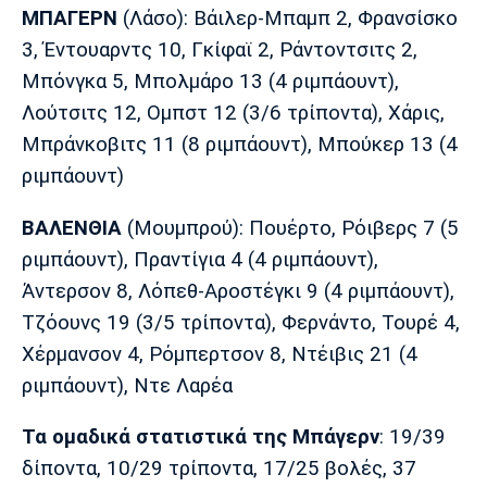
Λίβερπουλ
Μάντσεστερ
Γιουβέντους
ΜΠΑΓΕΡΝ
(Λάσο): Βάιλερ-Μπαμπ 2, Φρανσίσκο
Σίτι
3, Έντουαρντς 10, Γκίφαϊ 2, Ράντοντσιτς 2,
Μπόνγκα 5, Μπολμάρο 13 (4 ριμπάουντ),
Λούτσιτς 12, Ομπστ 12 (3/6 τρίποντα), Χάρις,
Ίντερ
Μίλαν
Μπάγερν
Μπράνκοβιτς 11 (8 ριμπάουντ), Μπούκερ 13 (4
ριμπάουντ)
ΒΑΛΕΝΘΙΑ
(Μουμπρού): Πουέρτο, Ρόιβερς 7 (5
ριμπάουντ), Πραντίγια 4 (4 ριμπάουντ),
Μπορούσια
Παρί Σεν
Μαρσέιγ
Ντόρτμουντ
Ζερμέν
Άντερσον 8, Λόπεθ-Αροστέγκι 9 (4 ριμπάουντ),
Τζόουνς 19 (3/5 τρίποντα), Φερνάντο, Τουρέ 4,
Χέρμανσον 4, Ρόμπερτσον 8, Ντέιβις 21 (4
ριμπάουντ), Ντε Λαρέα
Μονακό
Ερυθρός
Τότεναμ
Αστέρας
Τα ομαδικά στατιστικά της Μπάγερν
: 19/39
δίποντα, 10/29 τρίποντα, 17/25 βολές, 37