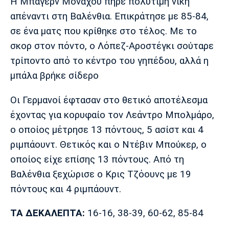
Μουσική
Στήλες
Η Μπάγερν Μονάχου πήρε πολύτιμη νίκη
απέναντι στη Βαλένθια. Επικράτησε με 85-84,
Πολιτισμός
Τραγούδια
Πρόγραμμα TV
σε ένα ματς που κρίθηκε στο τέλος. Με το
Ιωνικός
Κηφισιά
Πανσερραϊκός
σκορ στον πόντο, ο Λόπεζ-Αροστέγκι σούταρε
Cine Spot
τρίποντο από το κέντρο του γηπέδου, αλλά η
μπάλα βρήκε σίδερο
Running
Οι Γερμανοί έφτασαν στο θετικό αποτέλεσμα
Media
έχοντας για κορυφαίο τον Λεάντρο Μπολμάρο,
Μπαρτσελόνα
Ρεάλ
Ατλέτικο
Μαδρίτης
Μαδρίτης
Παρασκήνιο
ο οποίος μέτρησε 13 πόντους, 5 ασίστ και 4
ριμπάουντ. Θετικός και ο Ντέβιν Μπούκερ, ο
οποίος είχε επίσης 13 πόντους. Από τη
Βαλένθια ξεχώρισε ο Κρις Τζόουνς με 19
Μάντσεστερ
Τσέλσι
Άρσεναλ
Γιουνάιτεντ
πόντους και 4 ριμπάουντ.
ΤΑ ΔΕΚΑΛΕΠΤΑ:
16-16, 38-39, 60-62, 85-84