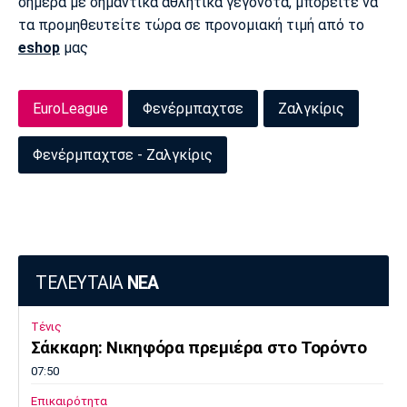
σήμερα με σημαντικά αθλητικά γεγονότα, μπορείτε να
τα προμηθευτείτε τώρα σε προνομιακή τιμή από το
eshop
μας
EuroLeague
Φενέρμπαχτσε
Ζαλγκίρις
Φενέρμπαχτσε - Ζαλγκίρις
ΤΕΛΕΥΤΑΙΑ
ΝΕΑ
Τένις
Σάκκαρη: Νικηφόρα πρεμιέρα στο Τορόντο
07:50
Επικαιρότητα