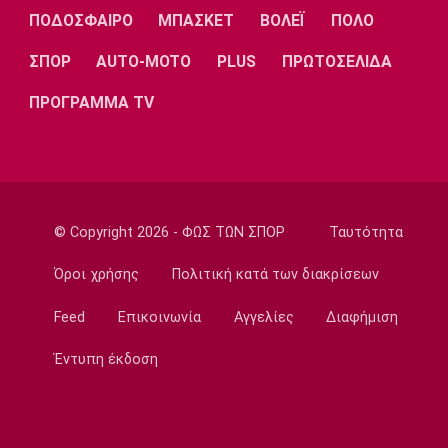
22:21
ΠΟΔΟΣΦΑΙΡΟ
ΜΠΑΣΚΕΤ
ΒΟΛΕΪ
ΠΟΛΟ
Ποδόσφαιρο - Κύπελλο
ΣΠΟΡ
AUTO-MOTO
PLUS
ΠΡΩΤΟΣΕΛΙΔΑ
Ηρακλής: Στην Πολίχνη κόντρα στον Βόλο
22:15
ΠΡΟΓΡΑΜΜΑ TV
Super League 1
Aτρόμητος: Δεύτερη διαδοχική νίκη σε
φιλικά στην Πολωνία
22:12
© Copyright 2026 - ΦΩΣ ΤΩΝ ΣΠΟΡ
Ταυτότητα
Μπάσκετ
Η… ψυχεδέλεια του Αταμάν! (vid)
Όροι χρήσης
Πολιτική κατά των διακρίσεων
21:55
Feed
Επικοινωνία
Αγγελίες
Διαφήμιση
Super League 1
Α.Ε.Κ.: Για Πέμπτη (06/08) πάει η ανακοίνωση
Έντυπη έκδοση
του Βιτάλις
21:37
Εθνικές Μπάσκετ