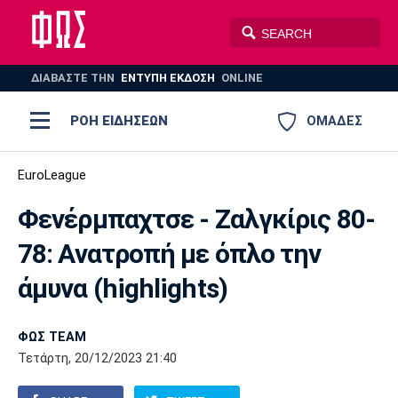
ΔΙΑΒΑΣΤΕ THN
ΕΝΤΥΠΗ ΕΚΔΟΣΗ
ONLINE
ΡΟΗ ΕΙΔΗΣΕΩΝ
ΟΜΑΔΕΣ
Ποδόσφαιρο
EuroLeague
ΠΟΔΟΣΦΑΙΡΟ
ΜΠΑΣΚΕΤ
Φενέρμπαχτσε - Ζαλγκίρις 80-
Super League 1
Μπάσκετ
ΒΟΛΕΪ
ΠΟΛΟ
ΣΠΟΡ
78: Ανατροπή με όπλο την
Ολυμπιακός
ΑΕΚ
ΠΑΟΚ
Super League 2
Ελλάδα
Ολυμπιακοί Αγώνες
άμυνα (highlights)
AUTO-MOTO
PLUS
Γ Εθνική
Εθνική
Βόλεϊ
ΦΩΣ TEAM
Ελλάδα
EuroLeague
Πόλο
Παναθηναϊκός
Ατρόμητος
Πανιώνιος
Τετάρτη, 20/12/2023 21:40
Champions League
ΝΒΑ
Τένις