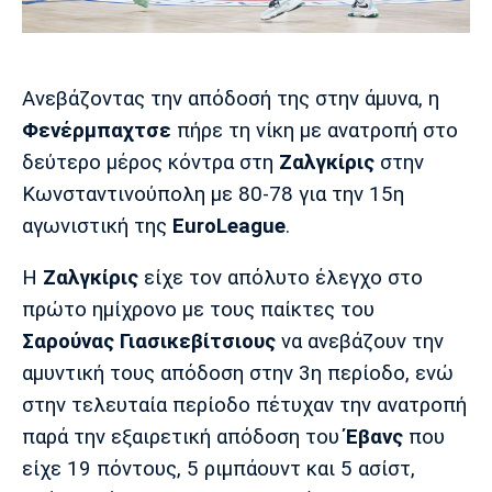
Μουσική
Στήλες
Πολιτισμός
Τραγούδια
Πρόγραμμα TV
Ιωνικός
Κηφισιά
Πανσερραϊκός
Ανεβάζοντας την απόδοσή της στην άμυνα, η
Cine Spot
Φενέρμπαχτσε
πήρε τη νίκη με ανατροπή στο
δεύτερο μέρος κόντρα στη
Ζαλγκίρις
στην
Running
Κωνσταντινούπολη με 80-78 για την 15η
Media
αγωνιστική της
EuroLeague
.
Μπαρτσελόνα
Ρεάλ
Ατλέτικο
Μαδρίτης
Μαδρίτης
Παρασκήνιο
Η
Ζαλγκίρις
είχε τον απόλυτο έλεγχο στο
πρώτο ημίχρονο με τους παίκτες του
Σαρούνας
Γιασικεβίτσιους
να ανεβάζουν την
αμυντική τους απόδοση στην 3η περίοδο, ενώ
Μάντσεστερ
Τσέλσι
Άρσεναλ
Γιουνάιτεντ
στην τελευταία περίοδο πέτυχαν την ανατροπή
παρά την εξαιρετική απόδοση του
Έβανς
που
είχε 19 πόντους, 5 ριμπάουντ και 5 ασίστ,