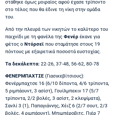
στάθηκε όμως μοιραίος αφού έχασε τρίποντο
Λίβερπουλ
Μάντσεστερ
Γιουβέντους
Σίτι
στο τέλος που θα έδινε τη νίκη στην ομάδα
του.
Από την πλευρά των νικητών το καλύτερο του
Ίντερ
Μίλαν
Μπάγερν
παιχνίδι με τη φανέλα της
Φενέρ
έκανε για
φέτος ο
Ντόρσεϊ
που σταμάτησε στους 19
πόντους με εξαιρετικά ποσοστά ευστοχίας.
Μπορούσια
Παρί Σεν
Μαρσέιγ
Τα δεκάλεπτα:
22-26, 37-48, 56-62, 80-78
Ντόρτμουντ
Ζερμέν
ΦΕΝΕΡΜΠΑΧΤΣΕ
(Γιασικεβίτσιους):
Φενέρμπαχτσε 16 (6/10 δίποντα, 4/6 τρίποντα,
5 ριμπάουντ, 3 ασίστ), Γουίλμπεκιν 17 (5/7
Μονακό
Ερυθρός
Τότεναμ
Αστέρας
τρίποντα, 2/2 βολές, 3 ασίστ, 2 κλεψίματα),
Σανλί 3 (1), Παπαγιάννης, Χέιζ 6 (2/7 σουτ, 2/3
βολές, 4 ριμπάουντ), Μπιμπέροβιτς, Πιέρ 7