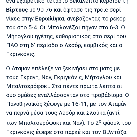
Μουσική
Στήλες
ένα εξαιρετικό τέταρτο δεκάλεπτο κέρδισε τη
Βίρτους
με 90-76 και έφτασε τις τρεις σερί
Πολιτισμός
Τραγούδια
Πρόγραμμα TV
νίκες στην
Ευρωλίγκα
, ανεβάζοντας το ρεκόρ
Ιωνικός
Κηφισιά
Πανσερραϊκός
του στο 5-4. Οι Μπολονέζοι πήγαν στο 6-3. O
Cine Spot
Μήτογλου ηγέτης, καθοριστικός στο σερί του
ΠΑΟ στη δ’ περίοδο ο Λεσόρ, κομβικός και ο
Running
Γκριγκόνις.
Media
Ο Αταμάν επέλεξε να ξεκινήσει στο ματς με
Μπαρτσελόνα
Ρεάλ
Ατλέτικο
Μαδρίτης
Μαδρίτης
Παρασκήνιο
τους Γκραντ, Ναν, Γκριγκόνις, Μήτογλου και
Μπαλτσερόφσκι. Στα πέντε πρώτα λεπτά οι
δυο ομάδες εναλλάσσονταν στο προβάδισμα. Ο
Παναθηναϊκός ξέφυγε με 16-11, με τον Αταμάν
Μάντσεστερ
Τσέλσι
Άρσεναλ
Γιουνάιτεντ
να περνά μέσα τους Λεσόρ και Σλούκα (αντί
ο
των Μπαλτσερόφσκι και Ναν). Τo 2
φάουλ του
Γκριγκόνις έφερε στο παρκέ και τον Βιλντόζα.