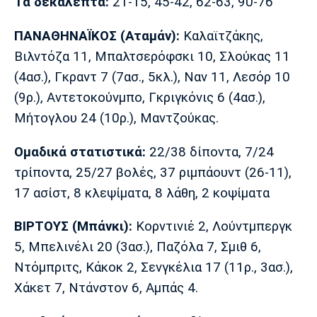
Τα δεκάλεπτα:
21-15, 45-42, 62-63, 90-76
ΠΑΝΑΘΗΝΑΪΚΟΣ (Αταμάν):
Καλαϊτζάκης,
Βιλντόζα 11, Μπαλτσερόφσκι 10, Σλούκας 11
(4ασ.), Γκραντ 7 (7ασ., 5κλ.), Ναν 11, Λεσόρ 10
(9ρ.), Αντετοκούνμπο, Γκριγκόνις 6 (4ασ.),
Μήτογλου 24 (10ρ.), Μαντζούκας.
Ομαδικά στατιστικά:
22/38 δίποντα, 7/24
τρίποντα, 25/27 βολές, 37 ριμπάουντ (26-11),
17 ασίστ, 8 κλεψίματα, 8 λάθη, 2 κοψίματα
ΒΙΡΤΟΥΣ (Μπάνκι):
Κορντινιέ 2, Λούντμπεργκ
5, Μπελινέλι 20 (3ασ.), Παζόλα 7, Σμιθ 6,
Ντόμπριτς, Κάκοκ 2, Σενγκέλια 17 (11ρ., 3ασ.),
Χάκετ 7, Ντάνστον 6, Αμπάς 4.