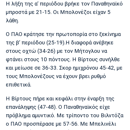
Λίβερπουλ
Μάντσεστερ
Γιουβέντους
Η λήξη της α’ περιόδου βρήκε τον Παναθηναϊκό
Σίτι
μπροστά με 21-15. Οι Μπολονέζοι είχαν 5
λάθη.
Ο ΠΑΟ κράτησε την πρωτοπορία στο ξεκίνημα
Ίντερ
Μίλαν
Μπάγερν
της β’ περιόδου (25-19).Η διαφορά ανέβηκε
στους οχτώ (34-26) με τον Μήτογλου να
φτάνει στους 10 πόντους. Η Βίρτους συνήλθε
και μείωσε σε 36-33. Σκορ ημιχρόνου 45-42, με
Μπορούσια
Παρί Σεν
Μαρσέιγ
Ντόρτμουντ
Ζερμέν
τους Μπολονέζους να έχουν βρει ρυθμό
επιθετικά.
Η Βίρτους πήρε και κεφάλι στην έναρξη της
Μονακό
Ερυθρός
Τότεναμ
επανάληψης (47-48). O Παναθηναϊκός είχε
Αστέρας
πρόβλημα αμυντικό. Με τρίποντο του Βιλντόζα
ο ΠΑΟ προσπέρασε με 57-56. Με Μπελινέλι