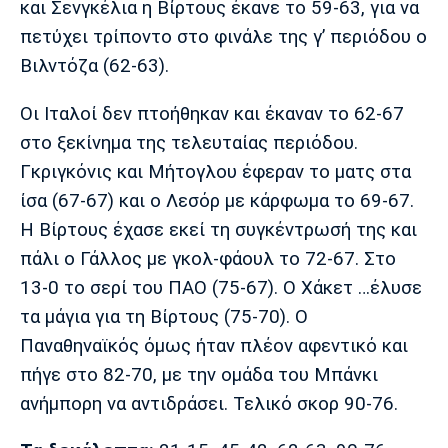
και Σενγκέλια η Βίρτους έκανε το 59-63, για να
Πόρτο
Μπενφίκα
πετύχει τρίποντο στο φινάλε της γ’ περιόδου ο
Βιλντόζα (62-63).
Οι Ιταλοί δεν πτοήθηκαν και έκαναν το 62-67
στο ξεκίνημα της τελευταίας περιόδου.
Γκριγκόνις και Μήτογλου έφεραν το ματς στα
ίσα (67-67) και ο Λεσόρ με κάρφωμα το 69-67.
Η Βίρτους έχασε εκεί τη συγκέντρωσή της και
πάλι ο Γάλλος με γκολ-φάουλ το 72-67. Στο
13-0 το σερί του ΠΑΟ (75-67). Ο Χάκετ …έλυσε
τα μάγια για τη Βίρτους (75-70). Ο
Παναθηναϊκός όμως ήταν πλέον αφεντικό και
πήγε στο 82-70, με την ομάδα του Μπάνκι
ανήμπορη να αντιδράσει. Τελικό σκορ 90-76.