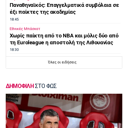
Παναθηναϊκός: Επαγγελματικά συμβόλαια σε
έξι παίκτες της ακαδημίας
18:45
Εθνικές Μπάσκετ
Χωρίς παίκτη από το ΝΒΑ και μόλις δύο από
τη Euroleague η αποστολή της Λιθουανίας
18:30
Μπάσκετ Ελλάδα
Όλες οι ειδήσεις
Μοκόκα: «Να χτίσουμε κάτι μεγάλο -
Ασύγκριτη η ενέργεια που θα βγάλω»
18:15
ΔΗΜΟΦΙΛΗ
ΣΤΟ ΦΩΣ
Εθνικές Μπάσκετ
Ισπανία - Ελλάδα 96-86: Ήττα στην πρεμιέρα
του Ευrobasket U16
18:04
Ποδόσφαιρο - Διεθνή
Η Νορβηγία καλεί τον Ινφαντίνο να