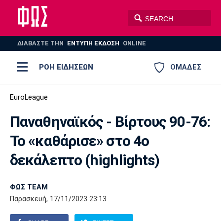
ΔΙΑΒΑΣΤΕ THN
ΕΝΤΥΠΗ ΕΚΔΟΣΗ
ONLINE
ΡΟΗ ΕΙΔΗΣΕΩΝ
ΟΜΑΔΕΣ
Ποδόσφαιρο
EuroLeague
ΠΟΔΟΣΦΑΙΡΟ
ΜΠΑΣΚΕΤ
Παναθηναϊκός - Βίρτους 90-76:
Super League 1
Μπάσκετ
ΒΟΛΕΪ
ΠΟΛΟ
ΣΠΟΡ
Το «καθάρισε» στο 4ο
Ολυμπιακός
ΑΕΚ
ΠΑΟΚ
Super League 2
Ελλάδα
Ολυμπιακοί Αγώνες
δεκάλεπτο (highlights)
AUTO-MOTO
PLUS
Γ Εθνική
Εθνική
Βόλεϊ
ΦΩΣ TEAM
Ελλάδα
EuroLeague
Πόλο
Παναθηναϊκός
Ατρόμητος
Πανιώνιος
Παρασκευή, 17/11/2023 23:13
Champions League
ΝΒΑ
Τένις