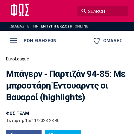
ΔΙΑΒΑΣΤΕ THN
ΕΝΤΥΠΗ ΕΚΔΟΣΗ
ONLINE
ΡΟΗ ΕΙΔΗΣΕΩΝ
ΟΜΑΔΕΣ
Ποδόσφαιρο
EuroLeague
ΠΟΔΟΣΦΑΙΡΟ
ΜΠΑΣΚΕΤ
Μπάγερν - Παρτιζάν 94-85: Με
Super League 1
Μπάσκετ
ΒΟΛΕΪ
ΠΟΛΟ
ΣΠΟΡ
μπροστάρη Έντουαρντς οι
Ολυμπιακός
ΑΕΚ
ΠΑΟΚ
Super League 2
Ελλάδα
Ολυμπιακοί Αγώνες
Βαυαροί (highlights)
AUTO-MOTO
PLUS
Γ Εθνική
Εθνική
Βόλεϊ
ΦΩΣ TEAM
Ελλάδα
EuroLeague
Πόλο
Παναθηναϊκός
Ατρόμητος
Πανιώνιος
Τετάρτη, 15/11/2023 23:40
Champions League
ΝΒΑ
Τένις