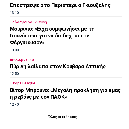
Επέστρεψε στο Περιστέρι ο Γκιουζέλης
13:10
Ποδόσφαιρο - Διεθνή
Μουρίνιο: «Είχα συμφωνήσει με τη
Γιουνάιτεντ για να διαδεχτώ τον
Φέργκιουσον»
13:00
Επικαιρότητα
Πύρινη λαίλαπα στον Κουβαρά Αττικής
12:50
Europa League
Βίτορ Μπρούνο: «Μεγάλη πρόκληση για εμάς
η ρεβάνς με τον ΠΑΟΚ»
12:40
Μπάσκετ Ελλάδα
Όλες οι ειδήσεις
Στην Καρδίτσα ο Τζόρνταν ΜακΡέι
12:30