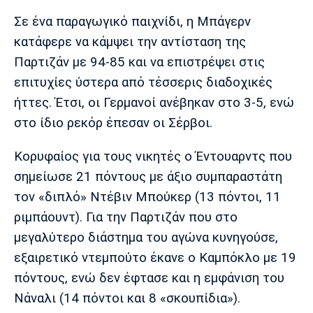
Μουσική
Στήλες
Σε ένα παραγωγικό παιχνίδι, η Μπάγερν
Πολιτισμός
Τραγούδια
Πρόγραμμα TV
κατάφερε να κάμψει την αντίσταση της
Ιωνικός
Κηφισιά
Πανσερραϊκός
Παρτιζάν με 94-85 και να επιστρέψει στις
Cine Spot
επιτυχίες ύστερα από τέσσερις διαδοχικές
ήττες. Έτσι, οι Γερμανοί ανέβηκαν στο 3-5, ενώ
Running
στο ίδιο ρεκόρ έπεσαν οι Σέρβοι.
Media
Κορυφαίος για τους νικητές ο Έντουαρντς που
Μπαρτσελόνα
Ρεάλ
Ατλέτικο
Μαδρίτης
Μαδρίτης
Παρασκήνιο
σημείωσε 21 πόντους με άξιο συμπαραστάτη
τον «διπλό» Ντέβιν Μπούκερ (13 πόντοι, 11
ριμπάουντ). Για την Παρτιζάν που στο
μεγαλύτερο διάστημα του αγώνα κυνηγούσε,
Μάντσεστερ
Τσέλσι
Άρσεναλ
Γιουνάιτεντ
εξαιρετικό ντεμπούτο έκανε ο Καμπόκλο με 19
πόντους, ενώ δεν έφτασε και η εμφάνιση του
Νάναλι (14 πόντοι και 8 «σκουπίδια»).