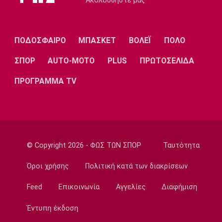
Ακολουθήστε μας
Μάρκους Φόστερ
11:00
Επικαιρότητα
ΠΟΔΟΣΦΑΙΡΟ
ΜΠΑΣΚΕΤ
ΒΟΛΕΪ
ΠΟΛΟ
Φωτιά στον Κουβαρά Αττικής: Μπαράζ
μηνυμάτων από το 112
ΣΠΟΡ
AUTO-MOTO
PLUS
ΠΡΩΤΟΣΕΛΙΔΑ
10:50
ΠΡΟΓΡΑΜΜΑ TV
Εθνικές Μπάσκετ
Ευρωμπάσκετ U16: Ελλάδα-Νορβηγία απόψε
για μία θέση στον τελικό
10:40
Super League 1
© Copyright 2026 - ΦΩΣ ΤΩΝ ΣΠΟΡ
Ταυτότητα
Βόλος: Οι νέες φανέλες, οι νέοι παίκτες και
το όνομα
Όροι χρήσης
Πολιτική κατά των διακρίσεων
10:30
Feed
Επικοινωνία
Αγγελίες
Διαφήμιση
Ποδόσφαιρο - Διεθνή
Λίβερπουλ: Ενδέχεται να παραχωρήσει τον
Έντυπη έκδοση
Χάκπο