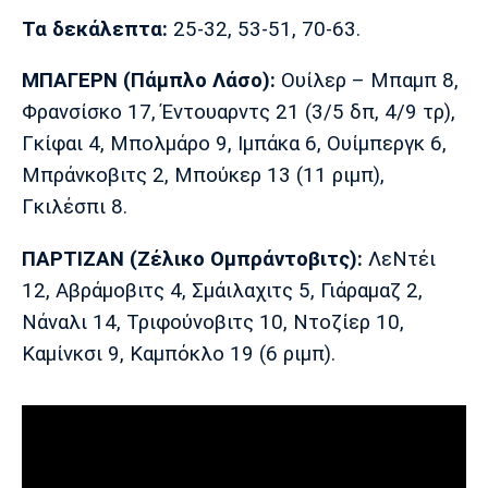
Λίβερπουλ
Μάντσεστερ
Γιουβέντους
Τα
δεκάλεπτα
:
25-32, 53-51, 70-63.
Σίτι
ΜΠΑΓΕΡΝ (Πάμπλο Λάσο):
Ουίλερ – Μπαμπ 8,
Φρανσίσκο 17, Έντουαρντς 21 (3/5 δπ, 4/9 τρ),
Ίντερ
Μίλαν
Μπάγερν
Γκίφαι 4, Μπολμάρο 9, Ιμπάκα 6, Ουίμπεργκ 6,
Μπράνκοβιτς 2, Μπούκερ 13 (11 ριμπ),
Γκιλέσπι 8.
ΠΑΡΤΙΖΑΝ (Ζέλικο Ομπράντοβιτς):
ΛεΝτέι
Μπορούσια
Παρί Σεν
Μαρσέιγ
Ντόρτμουντ
Ζερμέν
12, Αβράμοβιτς 4, Σμάιλαχιτς 5, Γιάραμαζ 2,
Νάναλι 14, Τριφούνοβιτς 10, Ντοζίερ 10,
Καμίνκσι 9, Καμπόκλο 19 (6 ριμπ).
Μονακό
Ερυθρός
Τότεναμ
Αστέρας