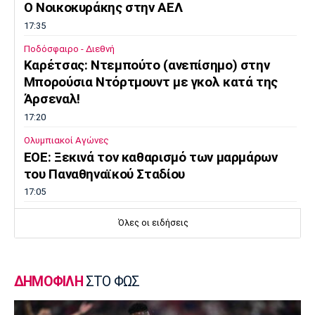
O Noικοκυράκης στην ΑΕΛ
17:35
Ποδόσφαιρο - Διεθνή
Kαρέτσας: Ντεμπούτο (ανεπίσημο) στην
Μπορούσια Ντόρτμουντ με γκολ κατά της
Άρσεναλ!
17:20
Ολυμπιακοί Αγώνες
EOE: Ξεκινά τον καθαρισμό των μαρμάρων
του Παναθηναϊκού Σταδίου
17:05
Επικαιρότητα
Όλες οι ειδήσεις
Φεύγουν οι αδειούχοι του Αυγούστου
16:50
Μπάσκετ Ελλάδα
ΔΗΜΟΦΙΛΗ
ΣΤΟ ΦΩΣ
Oλυμπιακός: Αμετακίνητος στα 3 εκατ. ευρώ
για τον Γουόκαπ, από την Ντουμπάι!