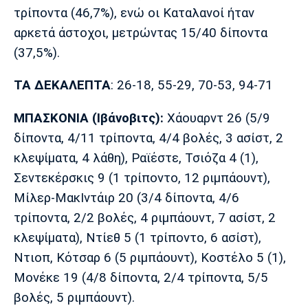
Λίβερπουλ
Μάντσεστερ
Γιουβέντους
τρίποντα (46,7%), ενώ οι Καταλανοί ήταν
Σίτι
αρκετά άστοχοι, μετρώντας 15/40 δίποντα
(37,5%).
ΤΑ ΔΕΚΑΛΕΠΤΑ
: 26-18, 55-29, 70-53, 94-71
Ίντερ
Μίλαν
Μπάγερν
ΜΠΑΣΚΟΝΙΑ
(Ιβάνοβιτς):
Χάουαρντ 26 (5/9
δίποντα, 4/11 τρίποντα, 4/4 βολές, 3 ασίστ, 2
κλεψίματα, 4 λάθη), Ραϊέστε, Τσιόζα 4 (1),
Μπορούσια
Παρί Σεν
Μαρσέιγ
Σεντεκέρσκις 9 (1 τρίποντο, 12 ριμπάουντ),
Ντόρτμουντ
Ζερμέν
Μίλερ-ΜακΙντάιρ 20 (3/4 δίποντα, 4/6
τρίποντα, 2/2 βολές, 4 ριμπάουντ, 7 ασίστ, 2
κλεψίματα), Ντίεθ 5 (1 τρίποντο, 6 ασίστ),
Μονακό
Ερυθρός
Τότεναμ
Ντιοπ, Κότσαρ 6 (5 ριμπάουντ), Κοστέλο 5 (1),
Αστέρας
Μονέκε 19 (4/8 δίποντα, 2/4 τρίποντα, 5/5
βολές, 5 ριμπάουντ).