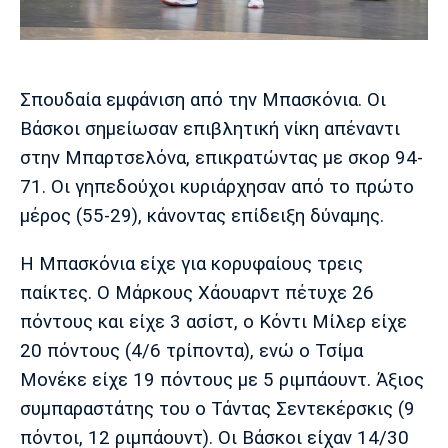
Μουσική
Στήλες
Πολιτισμός
Τραγούδια
Πρόγραμμα TV
Ιωνικός
Κηφισιά
Πανσερραϊκός
Σπουδαία εμφάνιση από την Μπασκόνια. Οι
Cine Spot
Βάσκοι σημείωσαν επιβλητική νίκη απέναντι
Running
στην Μπαρτσελόνα, επικρατώντας με σκορ 94-
71. Οι γηπεδούχοι κυριάρχησαν από το πρώτο
Media
μέρος (55-29), κάνοντας επίδειξη δύναμης.
Μπαρτσελόνα
Ρεάλ
Ατλέτικο
Μαδρίτης
Μαδρίτης
Παρασκήνιο
Η Μπασκόνια είχε για κορυφαίους τρεις
παίκτες. Ο Μάρκους Χάουαρντ πέτυχε 26
πόντους και είχε 3 ασίστ, ο Κόντι Μίλερ είχε
Μάντσεστερ
Τσέλσι
Άρσεναλ
20 πόντους (4/6 τρίποντα), ενώ ο Τσίμα
Γιουνάιτεντ
Μονέκε είχε 19 πόντους με 5 ριμπάουντ. Άξιος
συμπαραστάτης του ο Τάντας Σεντεκέρσκις (9
πόντοι, 12 ριμπάουντ). Οι Βάσκοι είχαν 14/30