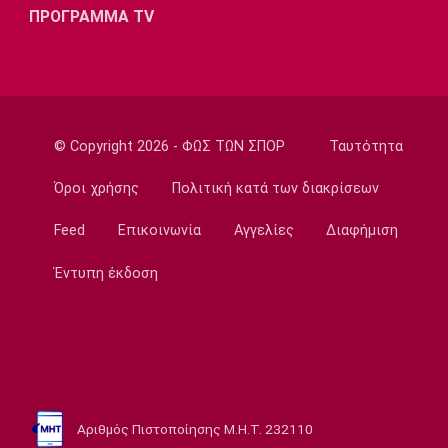
ΠΡΟΓΡΑΜΜΑ TV
14:20
Super League 1
ΠΑΟΚ: Ανεβαίνει ο Γιαννούλης
14:05
Γ Εθνική
© Copyright 2026 - ΦΩΣ ΤΩΝ ΣΠΟΡ
Ταυτότητα
Ιωνικός: Ενισχύθηκε με τον Παγώνη
Όροι χρήσης
Πολιτική κατά των διακρίσεων
13:50
Εθνικές Μπάσκετ
Feed
Επικοινωνία
Αγγελίες
Διαφήμιση
Σκούμα: «Είμαστε ενωμένες και
προετοιμασμένες»
Έντυπη έκδοση
13:35
Super League 1
Ηλιόπουλος σε Πήλιο: «Υπήρχαν άνθρωποι
που σε αμφισβήτησαν» (vid)
13:20
Αριθμός Πιστοποίησης Μ.Η.Τ. 232110
Super League 2