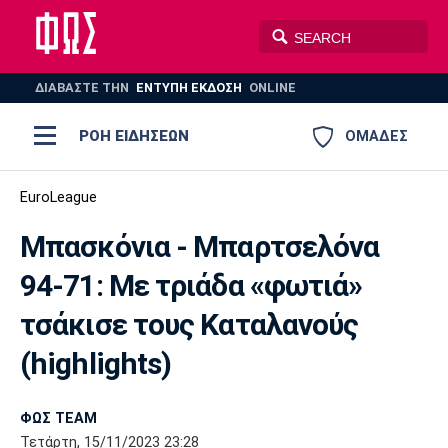
ΔΙΑΒΑΣΤΕ THN
ΕΝΤΥΠΗ ΕΚΔΟΣΗ
ONLINE
ΡΟΗ ΕΙΔΗΣΕΩΝ
ΟΜΑΔΕΣ
Ποδόσφαιρο
EuroLeague
ΠΟΔΟΣΦΑΙΡΟ
ΜΠΑΣΚΕΤ
Μπασκόνια - Μπαρτσελόνα
Super League 1
Μπάσκετ
ΒΟΛΕΪ
ΠΟΛΟ
ΣΠΟΡ
94-71: Με τριάδα «φωτιά»
Ολυμπιακός
ΑΕΚ
ΠΑΟΚ
Super League 2
Ελλάδα
Ολυμπιακοί Αγώνες
τσάκισε τους Καταλανούς
AUTO-MOTO
PLUS
Γ Εθνική
Εθνική
Βόλεϊ
(highlights)
Ελλάδα
EuroLeague
Πόλο
Παναθηναϊκός
Ατρόμητος
Πανιώνιος
ΦΩΣ TEAM
Τετάρτη, 15/11/2023 23:28
Champions League
ΝΒΑ
Τένις