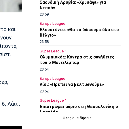
Σαουδική Αραβία: «Χρυσάφι» για
Ντεσάν
23:59
Europa League
ντο και
Ελουστόντο: «Θα τα δώσουμε όλα στο
Βέλγιο»
άνουν
23:58
ίποντα,
Super League 1
σίστ.
Ολυμπιακός: Κόντρα στις συνήθειες
του ο Μεντιλίμπαρ
23:54
Europa League
κερ,
Λίσι: «Πρέπει να βελτιωθούμε»
23:52
Super League 1
6, Λάιτι
Επιστρέφει αύριο στη Θεσσαλονίκη ο
Ηρακλής
Όλες οι ειδήσεις
23:50
Μπάσκετ Ελλάδα