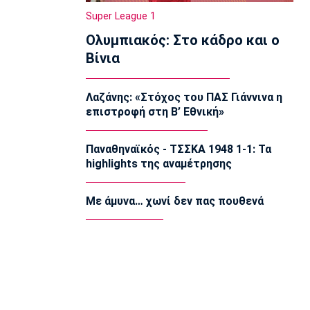
22:20
Super League 1
Super League 1
Ολυμπιακός: Στο κάδρο και ο
Ατρόμητος: Ήττα (2-1) από την ΑΕ
Λεμεσού στο τελευταίο φιλικό
Βίνια
22:05
Κολύμβηση
Λαζάνης: «Στόχος του ΠΑΣ Γιάννινα η
Κούβελος σε αδελφές Αλεξανδρή:
επιστροφή στη Β’ Εθνική»
«Μας κάνατε υπερήφανους και
ευτυχισμένους»
21:50
Παναθηναϊκός - ΤΣΣΚΑ 1948 1-1: Τα
highlights της αναμέτρησης
Super League 2
Ο Ζορζίνιο στον Πανσερραϊκό
21:35
Με άμυνα… χωνί δεν πας πουθενά
Ποδόσφαιρο - Εθνικές Ομάδες
Ουρουγουάη: Ο Φορλάν νέος
προπονητής της εθνικής
21:20
Ποδόσφαιρο - Διεθνή
PSV Αϊντχόφεν: Επίσημο του Κόστιτς