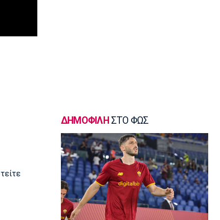
Γ Εθνική
«Πακέτο» στον Απόλλωνα Σμύρνης
23:05
Super League 1
Λεβαδειακός - Παναιτωλικός 1-0:
Φιλική νίκη οι Βοιωτοί επί των
«καναρινιών»
22:50
Europa League
ΠΑΟΚ-Άντερλεχτ 0-1: Πλήρωσε ακριβά
ένα λάθος (hls)
ΔΗΜΟΦΙΛΗ
ΣΤΟ ΦΩΣ
22:44
Ποδόσφαιρο - Διεθνή
Ρεάλ Μαδρίτης: Ανανέωσε τον
Βινίσιους ως το 2032!
υτείτε
22:35
Ποδόσφαιρο - Διεθνή
Επίσημα στη Ρεάλ Μαδρίτης ο
Ντιομαντέ