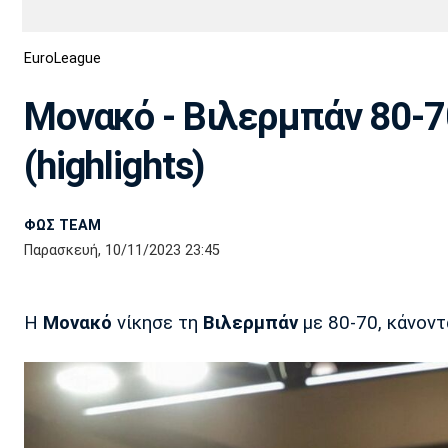
Διεθνή
EuroCup
EuroLeague
Euro
Basket League
Απόλλων
Άρης
ΟΦΗ
Παναχαϊκή
Εθνικές Ομάδες
Α2 Μπάσκετ
Σμύρνης
Μονακό - Βιλερμπάν 80-7
Κύπελλο
FIBA World Cup 2023
Διαιτησία
(highlights)
Ποδόσφαιρο Γυναικών
Ιωνικός
Κηφισιά
Πανσερραϊκός
ΦΩΣ TEAM
Παρασκευή, 10/11/2023 23:45
Η
Μονακό
νίκησε τη
Βιλερμπάν
με 80-70, κάνοντ