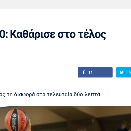
Χάντμπολ
Ηρακλής
Βόλος
Μπορούσια
Παρί Σεν
Ντόρτμουντ
Ζερμέν
0: Kαθάρισε στο τέλος
Πόρτο
Μπενφίκα
11
T
ας τη διαφορά στα τελευταία δύο λεπτά.