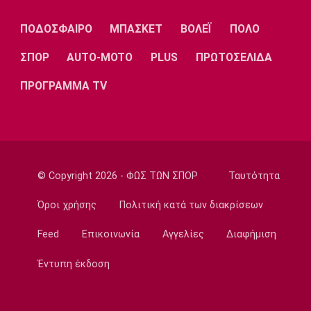
Εθνικές Μπάσκετ
ΠΟΔΟΣΦΑΙΡΟ
ΜΠΑΣΚΕΤ
ΒΟΛΕΪ
ΠΟΛΟ
Ρήγα: «Τα κορίτσια δείχνουν έτοιμα να
πετύχουν κάτι όμορφο»
ΣΠΟΡ
AUTO-MOTO
PLUS
ΠΡΩΤΟΣΕΛΙΔΑ
22:15
ΠΡΟΓΡΑΜΜΑ TV
Ποδόσφαιρο - Ελλάδα
Ολυμπιακός Β': Νικηφόρο το πρώτο φιλικό
22:03
EuroLeague
EuroLeague: Ξεχώρισε την καλύτερη
© Copyright 2026 - ΦΩΣ ΤΩΝ ΣΠΟΡ
Ταυτότητα
προσθήκη κάθε ομάδας
22:02
Όροι χρήσης
Πολιτική κατά των διακρίσεων
Super League 1
Feed
Επικοινωνία
Αγγελίες
Διαφήμιση
ΠΑΟΚ: Χειρουργήθηκε ο Μεϊτέ
22:00
Έντυπη έκδοση
Εθνικές Μπάσκετ
Εθνική Κορασίδων: Συνέτριψε με 78-36 την
Ιρλανδία