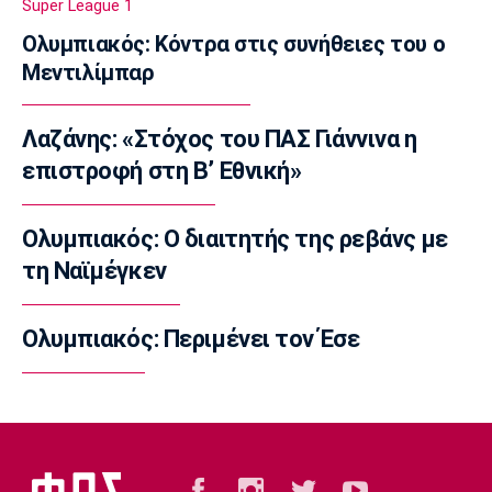
Super League 1
Πρόταση του Βαγγέλη Μαρινάκη στον Ζοφρέ
Ολυμπιακός: Κόντρα στις συνήθειες του ο
Μονκαντά
Μεντιλίμπαρ
10:00
Επικαιρότητα
Λαζάνης: «Στόχος του ΠΑΣ Γιάννινα η
Φωτιά στην Βοιωτία: Προφυλακιστέοι ο
δήμαρχος Στυλίδας, ο εργολάβος και ο
επιστροφή στη Β’ Εθνική»
ιδιοκτήτης εταιρείας
09:50
Ολυμπιακός: Ο διαιτητής της ρεβάνς με
Μπάσκετ Ελλάδα
τη Ναϊμέγκεν
Κολοσσός: Τι ισχύει για τα ευρωπαϊκά
εισιτήρια διαρκείας
Ολυμπιακός: Περιμένει τον Έσε
09:40
Ποδόσφαιρο - Διεθνή
Στο στόχαστρο της Νάπολι ο Γκάμπριελ
Ζεσούς
09:30
Μπάσκετ