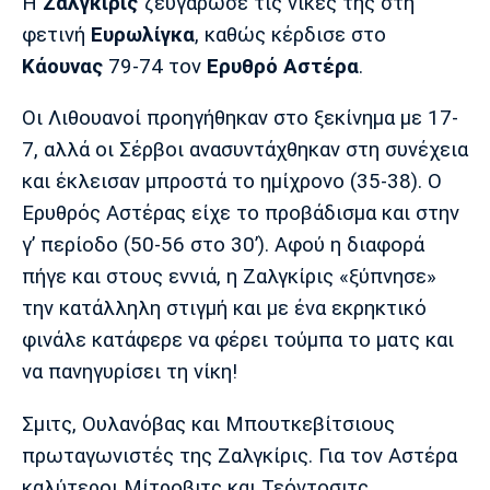
Μουσική
Στήλες
Η
Ζαλγκίρις
ζευγάρωσε τις νίκες της στη
φετινή
Ευρωλίγκα
, καθώς κέρδισε στο
Πολιτισμός
Τραγούδια
Πρόγραμμα TV
Κάουνας
79-74 τον
Ερυθρό Αστέρα
.
Ιωνικός
Κηφισιά
Πανσερραϊκός
Cine Spot
Οι Λιθουανοί προηγήθηκαν στο ξεκίνημα με 17-
7, αλλά οι Σέρβοι ανασυντάχθηκαν στη συνέχεια
Running
και έκλεισαν μπροστά το ημίχρονο (35-38). Ο
Ερυθρός Αστέρας είχε το προβάδισμα και στην
Media
γ’ περίοδο (50-56 στο 30’). Αφού η διαφορά
Μπαρτσελόνα
Ρεάλ
Ατλέτικο
Μαδρίτης
Μαδρίτης
Παρασκήνιο
πήγε και στους εννιά, η Ζαλγκίρις «ξύπνησε»
την κατάλληλη στιγμή και με ένα εκρηκτικό
φινάλε κατάφερε να φέρει τούμπα το ματς και
να πανηγυρίσει τη νίκη!
Μάντσεστερ
Τσέλσι
Άρσεναλ
Γιουνάιτεντ
Σμιτς, Ουλανόβας και Μπουτκεβίτσιους
πρωταγωνιστές της Ζαλγκίρις. Για τον Αστέρα
καλύτεροι Μίτροβιτς και Τεόντοσιτς.