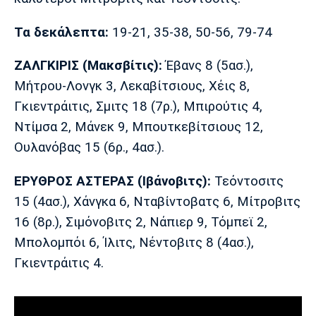
Λίβερπουλ
Μάντσεστερ
Γιουβέντους
Σίτι
Τα δεκάλεπτα:
19-21, 35-38, 50-56, 79-74
ΖΑΛΓΚΙΡΙΣ (Μακσβίτις):
Έβανς 8 (5ασ.),
Μήτρου-Λονγκ 3, Λεκαβίτσιους, Χέις 8,
Ίντερ
Μίλαν
Μπάγερν
Γκιεντράιτις, Σμιτς 18 (7ρ.), Μπιρούτις 4,
Ντίμσα 2, Μάνεκ 9, Μπουτκεβίτσιους 12,
Ουλανόβας 15 (6ρ., 4ασ.).
Μπορούσια
Παρί Σεν
Μαρσέιγ
ΕΡΥΘΡΟΣ ΑΣΤΕΡΑΣ (Ιβάνοβιτς):
Τεόντοσιτς
Ντόρτμουντ
Ζερμέν
15 (4ασ.), Χάνγκα 6, Νταβίντοβατς 6, Μίτροβιτς
16 (8ρ.), Σιμόνοβιτς 2, Νάπιερ 9, Τόμπεϊ 2,
Μπολομπόι 6, Ίλιτς, Νέντοβιτς 8 (4ασ.),
Μονακό
Ερυθρός
Τότεναμ
Γκιεντράιτις 4.
Αστέρας