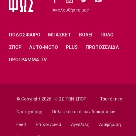
Στη Γαλατασαράι ο Άλεν Σμάιλαγκιτς
Ακολουθήστε μας
09:20
Europa League
ΠΑΟΚ: Γηραιότερος βασικός στην ιστορία
ΠΟΔΟΣΦΑΙΡΟ
ΜΠΑΣΚΕΤ
ΒΟΛΕΪ
ΠΟΛΟ
του ο Τάισον
09:10
ΣΠΟΡ
AUTO-MOTO
PLUS
ΠΡΩΤΟΣΕΛΙΔΑ
EuroLeague
ΠΡΟΓΡΑΜΜΑ TV
Προτάθηκε στον Ολυμπιακό ο Σέμι Οτζελέγε
09:00
Σπορ
Πινγκ Πονγκ: Στον τελικό της Under 21 η
Τζαρίδου
© Copyright 2026 - ΦΩΣ ΤΩΝ ΣΠΟΡ
Ταυτότητα
08:50
Όροι χρήσης
Πολιτική κατά των διακρίσεων
EuroLeague
Κάνααν: «Είμαι ανοικτός να παίξω εκτός
Feed
Επικοινωνία
Αγγελίες
Διαφήμιση
Euroleague»
08:40