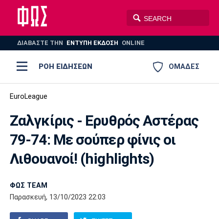
ΔΙΑΒΑΣΤΕ THN
ΕΝΤΥΠΗ ΕΚΔΟΣΗ
ONLINE
ΡΟΗ ΕΙΔΗΣΕΩΝ
ΟΜΑΔΕΣ
Ποδόσφαιρο
EuroLeague
ΠΟΔΟΣΦΑΙΡΟ
ΜΠΑΣΚΕΤ
Ζαλγκίρις - Ερυθρός Αστέρας
Super League 1
Μπάσκετ
ΒΟΛΕΪ
ΠΟΛΟ
ΣΠΟΡ
79-74: Με σούπερ φίνις οι
Ολυμπιακός
ΑΕΚ
ΠΑΟΚ
Super League 2
Ελλάδα
Ολυμπιακοί Αγώνες
Λιθουανοί! (highlights)
AUTO-MOTO
PLUS
Γ Εθνική
Εθνική
Βόλεϊ
ΦΩΣ TEAM
Ελλάδα
EuroLeague
Πόλο
Παναθηναϊκός
Ατρόμητος
Πανιώνιος
Παρασκευή, 13/10/2023 22:03
Champions League
ΝΒΑ
Τένις