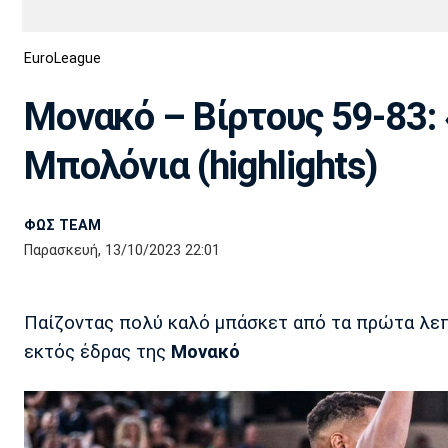
Διεθνή
EuroCup
EuroLeague
Euro
Basket League
Απόλλων
Άρης
ΟΦΗ
Παναχαϊκή
Εθνικές Ομάδες
Α2 Μπάσκετ
Σμύρνης
Μονακό – Βίρτους 59-83: 
Κύπελλο
FIBA World Cup 2023
Διαιτησία
Μπολόνια (highlights)
Ποδόσφαιρο Γυναικών
Ιωνικός
Κηφισιά
Πανσερραϊκός
ΦΩΣ TEAM
Παρασκευή, 13/10/2023 22:01
Παίζοντας πολύ καλό μπάσκετ από τα πρώτα λε
εκτός έδρας της
Μονακό