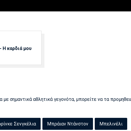
 Η καρδιά μου
ρα με σημαντικά αθλητικά γεγονότα, μπορείτε να τα προμηθε
ορίνκε Σενγκέλια
Μπράιαν Ντάνστον
Μπελινέλι