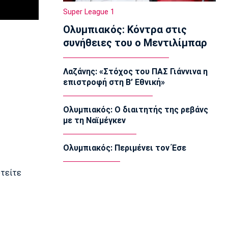
10:50
Super League 1
Εθνικές Μπάσκετ
Ολυμπιακός: Κόντρα στις
Ευρωμπάσκετ Κορασίδων: Πρεμιέρα
συνήθειες του ο Μεντιλίμπαρ
με νίκη για τις Ισλανδία και Δανία
10:40
Λαζάνης: «Στόχος του ΠΑΣ Γιάννινα η
Μπάσκετ
επιστροφή στη Β’ Εθνική»
Συνεχίζει στη Ρωσία ο Αλεξέι
Ποκουσέφσκι
10:30
Ολυμπιακός: Ο διαιτητής της ρεβάνς
με τη Ναϊμέγκεν
Στοίχημα
ΦΩΣ στο Στοίχημα: Κίνητρο η
Σάντεφιορντ
Ολυμπιακός: Περιμένει τον Έσε
10:20
υτείτε
EuroLeague
Το… γύρισε ο Τόνι Πάρκερ
10:10
Super League 1
Πρόταση του Βαγγέλη Μαρινάκη στον