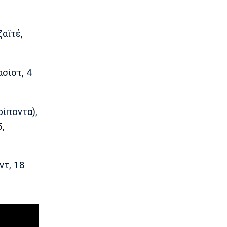
12:20
NBA
Μπράουν: «Ευχαριστώ τους οπαδούς
αϊτέ,
των Σέλτικς που συνεχίζουν να με
στηρίζουν»
12:10
ασίστ, 4
Europa League
Η «Οδύσσεια» της Ιμπέρια και τα διπλά
στάνταρ της ΟΥΕΦΑ
12:00
ρίποντα),
Επικαιρότητα
5,
Χωρίς τις αισθήσεις της ανασύρθηκε
53χρονη από ακάλυπτο στη
Μιχαλακοπούλου
ντ, 18
11:50
Εθνικές Μπάσκετ
Ευρωμπάσκετ Κορασίδων U16:
Πρεμιέρα απόψε για την Ελλάδα
απέναντι στην Ιρλανδία
11:40