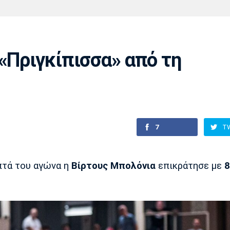
Χάντμπολ
Ηρακλής
Βόλος
Μπορούσια
Παρί Σεν
Ντόρτμουντ
Ζερμέν
«Πριγκίπισσα» από τη
Πόρτο
Μπενφίκα
7
T
πτά του αγώνα η
Βίρτους Μπολόνια
επικράτησε με
8