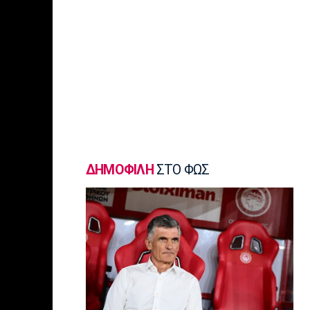
NBA
«Μη εγγυημένο το συμβόλαιο του Λόνι
Γουόκερ στους Νάγκετς»
11:30
Europa League
ΠΑΟΚ: «Δεν πήραμε αυτό που αξίζαμε
- Η ιστορία δεν έχει τελειώσει»
11:15
Ποδόσφαιρο - Διεθνή
«Πάει για βασικός ο Ιωαννίδης μετά το
ΔΗΜΟΦΙΛΗ
ΣΤΟ ΦΩΣ
επεισόδιο Μπόρζες - Σουάρες»
11:02
Europa League
Μάρκο Σίλβα: «Ο Παυλίδης
απολαμβάνει εκεί που βρίσκεται»
11:00
Επικαιρότητα
Στις φλόγες εγκαταλελειμμένο
κτήριο στο Μοσχάτο