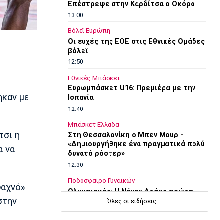
Επέστρεψε στην Καρδίτσα ο Οκόρο
13:00
Βόλεϊ Ευρώπη
Oι ευχές της ΕΟΕ στις Εθνικές Ομάδες
βόλεϊ
12:50
Εθνικές Μπάσκετ
Ευρωμπάσκετ U16: Πρεμιέρα με την
ηκαν με
Ισπανία
12:40
Μπάσκετ Ελλάδα
τσι η
Στη Θεσσαλονίκη ο Μπεν Μουρ -
«Δημιουργήθηκε ένα πραγματικά πολύ
α να
δυνατό ρόστερ»
12:30
Ποδόσφαιρο Γυναικών
ψαχνό»
Ολυμπιακός: Η Νάνσυ Ατάκο πρώτη
στην
ξένη στην ιστορία του τμήματος
Όλες οι ειδήσεις
ποδοσφαίρου Γυναικών