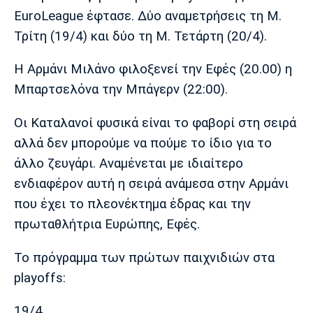
Μουσική
Στήλες
EuroLeague έφτασε. Δύο αναμετρήσεις τη Μ.
Πολιτισμός
Τραγούδια
Πρόγραμμα TV
Τρίτη (19/4) και δύο τη Μ. Τετάρτη (20/4).
Ιωνικός
Κηφισιά
Πανσερραϊκός
Η Αρμάνι Μιλάνο φιλοξενεί την Εφές (20.00) η
Cine Spot
Μπαρτσελόνα την Μπάγερν (22:00).
Running
Οι Καταλανοί φυσικά είναι το φαβορί στη σειρά
Media
αλλά δεν μπορούμε να πούμε το ίδιο για το
Μπαρτσελόνα
Ρεάλ
Ατλέτικο
άλλο ζευγάρι. Αναμένεται με ιδιαίτερο
Μαδρίτης
Μαδρίτης
Παρασκήνιο
ενδιαφέρον αυτή η σειρά ανάμεσα στην Αρμάνι
που έχει το πλεονέκτημα έδρας και την
πρωταθλήτρια Ευρώπης, Εφές.
Μάντσεστερ
Τσέλσι
Άρσεναλ
Γιουνάιτεντ
Το πρόγραμμα των πρώτων παιχνιδιών στα
playoffs:
19/4