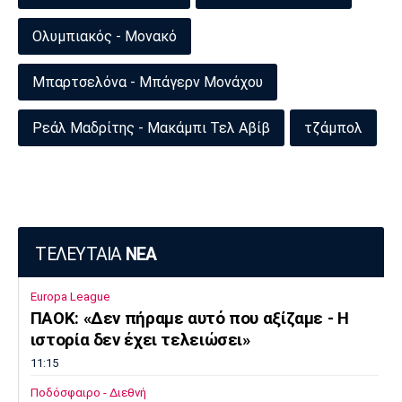
Ολυμπιακός - Μονακό
Μπαρτσελόνα - Μπάγερν Μονάχου
Ρεάλ Μαδρίτης - Μακάμπι Τελ Αβίβ
τζάμπολ
ΤΕΛΕΥΤΑΙΑ
ΝΕΑ
Europa League
ΠΑΟΚ: «Δεν πήραμε αυτό που αξίζαμε - Η
ιστορία δεν έχει τελειώσει»
11:15
Ποδόσφαιρο - Διεθνή