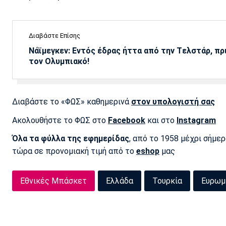
Διαβάστε Επίσης
Νάϊμεγκεν: Εντός έδρας ήττα από την Tελστάρ, πρ
τον Ολυμπιακό!
Διαβάστε το «ΦΩΣ» καθημερινά
στον υπολογιστή σας
Ακολουθήστε το ΦΩΣ στο
Facebook
και στο
Instagram
Όλα τα φύλλα της εφημερίδας
, από το 1958 μέχρι σήμε
τώρα σε προνομιακή τιμή από το
eshop
μας
Εθνικές Μπάσκετ
Ελλάδα
Τουρκία
Ευρωμ