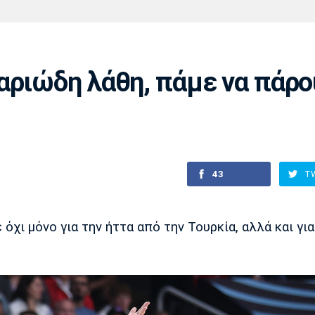
Χάντμπολ
Ηρακλής
Βόλος
Μπορούσια
Παρί Σεν
Ντόρτμουντ
Ζερμέν
αριώδη λάθη, πάμε να πάρ
Πόρτο
Μπενφίκα
43
T
όχι μόνο για την ήττα από την Τουρκία, αλλά και για