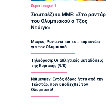
Ο Γουάλας στη Μακάμπι Τελ Αβίβ
Super League 1
12:50
Σκωτσέζικα ΜΜΕ: «Στο ραντάρ
EuroLeague
του Ολυμπιακού ο Τζος
Ερυθρός Αστέρας: Ανακοίνωσε τον
Ντόιγκ»
Γουάιλερ-Μπαμπ
12:35
Μαφέο, Ροντινέι και το… καμπανάκι
Super League 1
για τον Ολυμπιακό
ΑΕΚ: Ανακοίνωσε την επέκταση του
συμβολαίου του Πήλιου
12:20
Τηλεόραση: Οι αθλητικές μεταδόσεις
της Κυριακής (9/8)
Σπορ
Παγκόσμιο Πρωτάθλημα Κωπηλασίας
Εφήβων-Νεανίδων: Χρυσό μετάλλιο ο
Νάϊμεγκεν: Εντός έδρας ήττα από την
Μουσελίμης
Tελστάρ, πριν υποδεχθεί τον
12:05
Ολυμπιακό!
EuroLeague
Αναντολού Εφές: Καθυστερεί η
επιστροφή του Παπαγιάννη
11:50