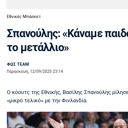
Διεθνή
EuroCup
Εθνικές Μπάσκετ
Euro
Basket League
Απόλλων
Άρης
ΟΦΗ
Παναχαϊκή
Εθνικές Ομάδες
Α2 Μπάσκετ
Σμύρνης
Σπανούλης: «Κάναμε παιδ
Κύπελλο
FIBA World Cup 2023
Διαιτησία
το μετάλλιο»
Ποδόσφαιρο Γυναικών
Ιωνικός
Κηφισιά
Πανσερραϊκός
ΦΩΣ TEAM
Παρασκευή, 12/09/2025 23:14
Ο κόουτς της Εθνικής, Βασίλης Σπανούλης μίλησε 
«μικρό τελικό» με την Φινλανδία.