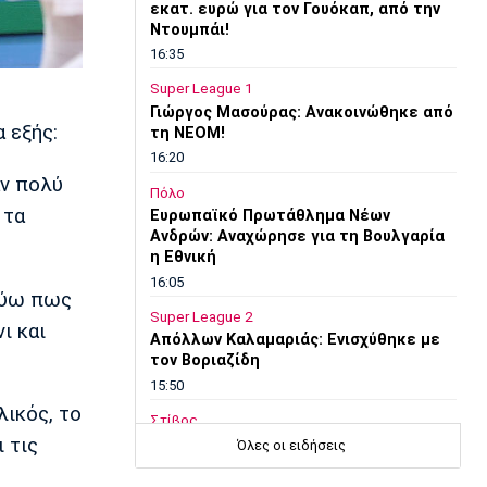
εκατ. ευρώ για τον Γουόκαπ, από την
Ντουμπάι!
16:35
Super League 1
Γιώργος Μασούρας: Ανακοινώθηκε από
 εξής:
τη ΝΕΟΜ!
16:20
αν πολύ
Πόλο
 τα
Ευρωπαϊκό Πρωτάθλημα Νέων
Ανδρών: Αναχώρησε για τη Βουλγαρία
η Εθνική
16:05
τεύω πως
Super League 2
ι και
Απόλλων Καλαμαριάς: Ενισχύθηκε με
τον Βοριαζίδη
15:50
λικός, το
Στίβος
 τις
Αρχίζει το Ευρωπαϊκό Πρωτάθλημα
Όλες οι ειδήσεις
στίβου στο Μπέρμιγχαμ