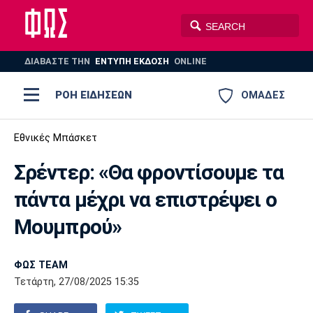
ΔΙΑΒΑΣΤΕ THN
ΕΝΤΥΠΗ ΕΚΔΟΣΗ
ONLINE
ΡΟΗ ΕΙΔΗΣΕΩΝ
ΟΜΑΔΕΣ
Ποδόσφαιρο
Εθνικές Μπάσκετ
ΠΟΔΟΣΦΑΙΡΟ
ΜΠΑΣΚΕΤ
Σρέντερ: «Θα φροντίσουμε τα
Super League 1
Μπάσκετ
ΒΟΛΕΪ
ΠΟΛΟ
ΣΠΟΡ
πάντα μέχρι να επιστρέψει ο
Ολυμπιακός
ΑΕΚ
ΠΑΟΚ
Super League 2
Ελλάδα
Ολυμπιακοί Αγώνες
Μουμπρού»
AUTO-MOTO
PLUS
Γ Εθνική
Εθνική
Βόλεϊ
ΦΩΣ TEAM
Ελλάδα
EuroLeague
Πόλο
Παναθηναϊκός
Ατρόμητος
Πανιώνιος
Τετάρτη, 27/08/2025 15:35
Champions League
ΝΒΑ
Τένις