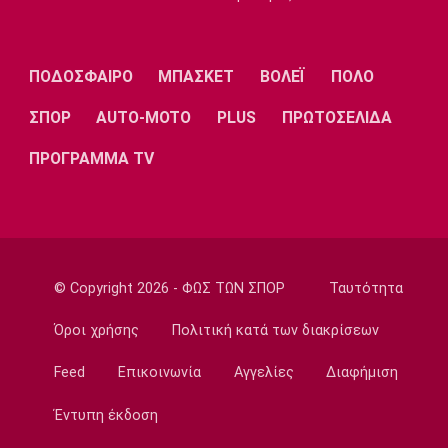
16:45
Ποδόσφαιρο - Εθνικές Ομάδες
ΠΟΔΟΣΦΑΙΡΟ
ΜΠΑΣΚΕΤ
ΒΟΛΕΪ
ΠΟΛΟ
Ουγκάντα: Ξυλοκοπήθηκε μέχρι θανάτου ο
Οβόρι
ΣΠΟΡ
AUTO-MOTO
PLUS
ΠΡΩΤΟΣΕΛΙΔΑ
16:30
ΠΡΟΓΡΑΜΜΑ TV
Πόλο
Ευρωπαϊκό Παίδων: Η Ελλάδα 11-7 τη
Ρουμανία και παίζει για τις θέσεις 9-12
16:15
EuroLeague
Μπάλντγουιν και Φρανσίσκο έβγαλαν το...
© Copyright 2026 - ΦΩΣ ΤΩΝ ΣΠΟΡ
Ταυτότητα
καπέλο στη Ζαλγκίρις για Έβανς
Όροι χρήσης
Πολιτική κατά των διακρίσεων
16:00
Feed
Επικοινωνία
Αγγελίες
Διαφήμιση
Conference League
Παναθηναϊκός - ΤΣΣΚΑ 1948: Συλλήψεις 12
Έντυπη έκδοση
ατόμων για ναρκωτικά και φωτοβολίδες
15:45