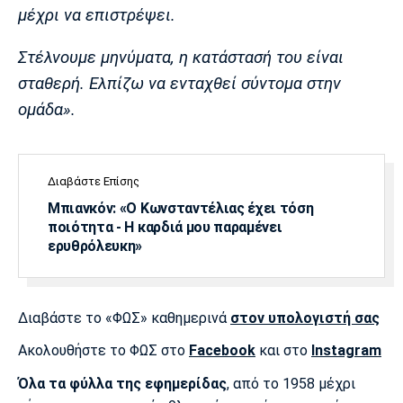
Λίβερπουλ
Μάντσεστερ
Γιουβέντους
μέχρι να επιστρέψει.
Σίτι
Στέλνουμε μηνύματα, η κατάστασή του είναι
σταθερή. Ελπίζω να ενταχθεί σύντομα στην
ομάδα».
Ίντερ
Μίλαν
Μπάγερν
Διαβάστε Επίσης
Μπιανκόν: «Ο Κωνσταντέλιας έχει τόση
Μπορούσια
Παρί Σεν
Μαρσέιγ
ποιότητα - Η καρδιά μου παραμένει
Ντόρτμουντ
Ζερμέν
ερυθρόλευκη»
Διαβάστε το «ΦΩΣ» καθημερινά
στον υπολογιστή σας
Μονακό
Ερυθρός
Τότεναμ
Αστέρας
Ακολουθήστε το ΦΩΣ στο
Facebook
και στο
Instagram
Όλα τα φύλλα της εφημερίδας
, από το 1958 μέχρι