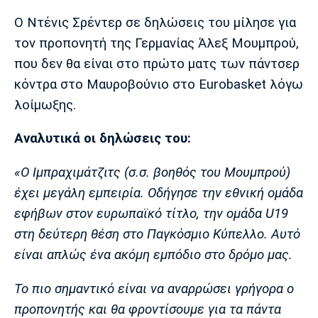
Μουσική
Στήλες
Ο Ντένις Σρέντερ σε δηλώσεις του μίλησε για
Πολιτισμός
Τραγούδια
Πρόγραμμα TV
τον προπονητή της Γερμανίας Άλεξ Μουμπρού,
Ιωνικός
Κηφισιά
Πανσερραϊκός
που δεν θα είναι στο πρώτο ματς των πάντσερ
Cine Spot
κόντρα στο Μαυροβούνιο στο Eurobasket λόγω
λοίμωξης.
Running
Αναλυτικά οι δηλώσεις του:
Media
Μπαρτσελόνα
Ρεάλ
Ατλέτικο
Μαδρίτης
Μαδρίτης
«Ο Ιμπραχιμάτζιτς (σ.σ. βοηθός του Μουμπρού)
Παρασκήνιο
έχει μεγάλη εμπειρία. Οδήγησε την εθνική ομάδα
εφήβων στον ευρωπαϊκό τίτλο, την ομάδα U19
στη δεύτερη θέση στο Παγκόσμιο Κύπελλο. Αυτό
Μάντσεστερ
Τσέλσι
Άρσεναλ
Γιουνάιτεντ
είναι απλώς ένα ακόμη εμπόδιο στο δρόμο μας.
Το πιο σημαντικό είναι να αναρρώσει γρήγορα ο
προπονητής και θα φροντίσουμε για τα πάντα