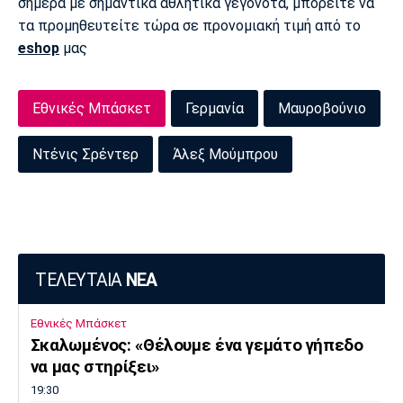
σήμερα με σημαντικά αθλητικά γεγονότα, μπορείτε να
τα προμηθευτείτε τώρα σε προνομιακή τιμή από το
Πόρτο
Μπενφίκα
eshop
μας
Εθνικές Μπάσκετ
Γερμανία
Μαυροβούνιο
Ντένις Σρέντερ
Άλεξ Μούμπρου
ΤΕΛΕΥΤΑΙΑ
ΝΕΑ
Εθνικές Μπάσκετ
Σκαλωμένος: «Θέλουμε ένα γεμάτο γήπεδο
να μας στηρίξει»
19:30