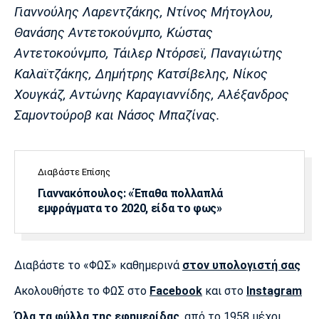
Λίβερπουλ
Μάντσεστερ
Γιουβέντους
Γιαννούλης Λαρεντζάκης, Ντίνος Μήτογλου,
Σίτι
Θανάσης Αντετοκούνμπο, Κώστας
Αντετοκούνμπο, Τάιλερ Ντόρσεϊ, Παναγιώτης
Καλαϊτζάκης, Δημήτρης Κατσίβελης, Νίκος
Ίντερ
Μίλαν
Μπάγερν
Χουγκάζ, Αντώνης Καραγιαννίδης, Αλέξανδρος
Σαμοντούροβ και Νάσος Μπαζίνας.
Μπορούσια
Παρί Σεν
Μαρσέιγ
Διαβάστε Επίσης
Ντόρτμουντ
Ζερμέν
Γιαννακόπουλος: «Έπαθα πολλαπλά
εμφράγματα το 2020, είδα το φως»
Μονακό
Ερυθρός
Τότεναμ
Διαβάστε το «ΦΩΣ» καθημερινά
στον υπολογιστή σας
Αστέρας
Ακολουθήστε το ΦΩΣ στο
Facebook
και στο
Instagram
Όλα τα φύλλα της εφημερίδας
, από το 1958 μέχρι