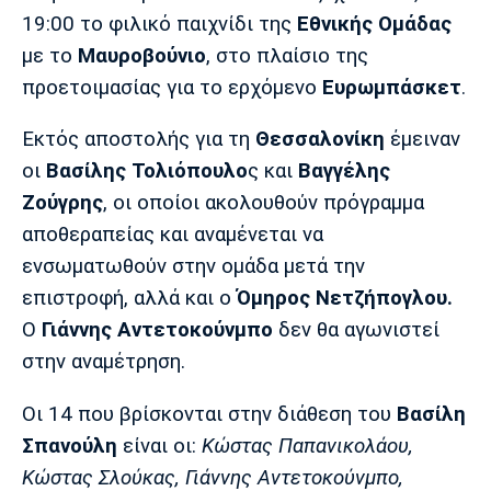
Μουσική
Στήλες
19:00 το φιλικό παιχνίδι της
Εθνικής Ομάδας
με το
Μαυροβούνιο
, στο πλαίσιο της
Πολιτισμός
Τραγούδια
Πρόγραμμα TV
προετοιμασίας για το ερχόμενο
Ευρωμπάσκετ
.
Ιωνικός
Κηφισιά
Πανσερραϊκός
Cine Spot
Εκτός αποστολής για τη
Θεσσαλονίκη
έμειναν
Running
οι
Βασίλης Τολιόπουλο
ς και
Βαγγέλης
Ζούγρης
, οι οποίοι ακολουθούν πρόγραμμα
Media
αποθεραπείας και αναμένεται να
Μπαρτσελόνα
Ρεάλ
Ατλέτικο
Μαδρίτης
Μαδρίτης
ενσωματωθούν στην ομάδα μετά την
Παρασκήνιο
επιστροφή, αλλά και ο
Όμηρος Νετζήπογλου.
Ο
Γιάννης Αντετοκούνμπο
δεν θα αγωνιστεί
στην αναμέτρηση.
Μάντσεστερ
Τσέλσι
Άρσεναλ
Γιουνάιτεντ
Οι 14 που βρίσκονται στην διάθεση του
Βασίλη
Σπανούλη
είναι οι:
Κώστας Παπανικολάου,
Κώστας Σλούκας, Γιάννης Αντετοκούνμπο,