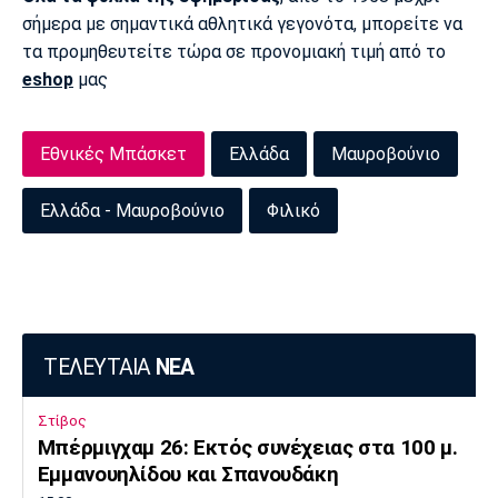
σήμερα με σημαντικά αθλητικά γεγονότα, μπορείτε να
Πόρτο
Μπενφίκα
τα προμηθευτείτε τώρα σε προνομιακή τιμή από το
eshop
μας
Εθνικές Μπάσκετ
Ελλάδα
Μαυροβούνιο
Ελλάδα - Μαυροβούνιο
Φιλικό
ΤΕΛΕΥΤΑΙΑ
ΝΕΑ
Στίβος
Μπέρμιγχαμ 26: Εκτός συνέχειας στα 100 μ.
Εμμανουηλίδου και Σπανουδάκη