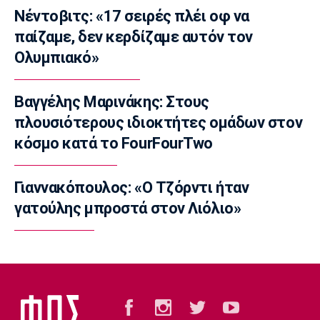
13:30
Νέντοβιτς: «17 σειρές πλέι οφ να
παίζαμε, δεν κερδίζαμε αυτόν τον
Ποδόσφαιρο - Διεθνή
Αρτέτα για Τζόλη: «Έχω να πω πολύ καλά
Ολυμπιακό»
πράγματα»
13:20
Βαγγέλης Μαρινάκης: Στους
Μπάσκετ Ελλάδα
πλουσιότερους ιδιοκτήτες ομάδων στον
Επέστρεψε στο Περιστέρι ο Γκιουζέλης
κόσμο κατά το FourFourTwo
13:10
Ποδόσφαιρο - Διεθνή
Μουρίνιο: «Είχα συμφωνήσει με τη
Γιαννακόπουλος: «Ο Τζόρντι ήταν
Γιουνάιτεντ για να διαδεχτώ τον
γατούλης μπροστά στον Λιόλιο»
Φέργκιουσον»
13:00
Επικαιρότητα
Πύρινη λαίλαπα στον Κουβαρά Αττικής
12:50