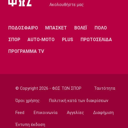
Europa League
Ακολουθήστε μας
Βίτορ Μπρούνο: «Μεγάλη πρόκληση για εμάς
η ρεβάνς με τον ΠΑΟΚ»
12:40
ΠΟΔΟΣΦΑΙΡΟ
ΜΠΑΣΚΕΤ
ΒΟΛΕΪ
ΠΟΛΟ
Μπάσκετ Ελλάδα
Στην Καρδίτσα ο Τζόρνταν ΜακΡέι
ΣΠΟΡ
AUTO-MOTO
PLUS
ΠΡΩΤΟΣΕΛΙΔΑ
12:30
ΠΡΟΓΡΑΜΜΑ TV
Super League 1
Βόλος: Σέντρα στο τουρνουά φιλανθρωπικού
χαρακτήρα
12:20
Ποδόσφαιρο - Διεθνή
© Copyright 2026 - ΦΩΣ ΤΩΝ ΣΠΟΡ
Ταυτότητα
Ιραόλα: «Δεν μπορούμε να διατηρήσουμε το
επίπεδο που θέλουμε»
Όροι χρήσης
Πολιτική κατά των διακρίσεων
12:10
Feed
Επικοινωνία
Αγγελίες
Διαφήμιση
Super League 1
Πρόταση του Ολυμπιακού στην Τουλούζ για
Έντυπη έκδοση