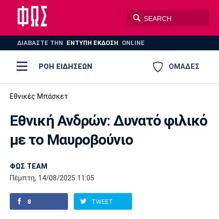
ΔΙΑΒΑΣΤΕ THN
ΕΝΤΥΠΗ ΕΚΔΟΣΗ
ONLINE
ΡΟΗ ΕΙΔΗΣΕΩΝ
ΟΜΑΔΕΣ
Ποδόσφαιρο
Εθνικές Μπάσκετ
ΠΟΔΟΣΦΑΙΡΟ
ΜΠΑΣΚΕΤ
Εθνική Ανδρών: Δυνατό φιλικό
Super League 1
Μπάσκετ
ΒΟΛΕΪ
ΠΟΛΟ
ΣΠΟΡ
με το Μαυροβούνιο
Ολυμπιακός
ΑΕΚ
ΠΑΟΚ
Super League 2
Ελλάδα
Ολυμπιακοί Αγώνες
AUTO-MOTO
PLUS
ΦΩΣ TEAM
Γ Εθνική
Εθνική
Βόλεϊ
Πέμπτη, 14/08/2025 11:05
Ελλάδα
EuroLeague
Πόλο
Παναθηναϊκός
Ατρόμητος
Πανιώνιος
8
TWEET
Champions League
ΝΒΑ
Τένις